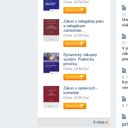
Cena: 18.50 Eur
Zobraziť
17.
Úra
Zákon o nelegálnej práci
uľa
a nelegálnom
zamestnáv...
Cena: 15.90 Eur
17.
Zobraziť
V p
zák
Dynamický nákupný
pro
systém. Praktická
príručka
Cena: 19.80 Eur
Zobraziť
8. 
Kom
ver
Zákon o správcoch -
komentár
Cena: 15.80 Eur
8. 
Zobraziť
E-shop
pr