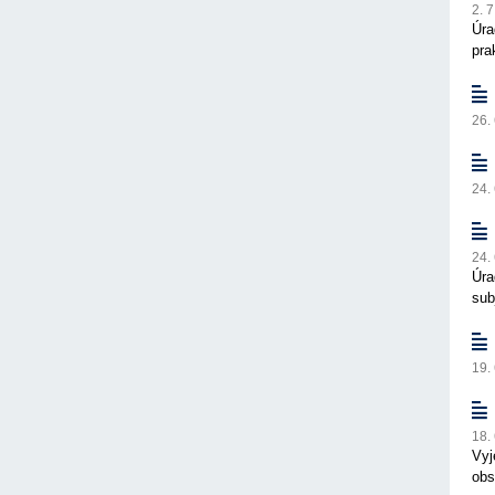
2. 
Úra
pra
26.
24.
24.
Úra
sub
19.
18.
Vyj
obs