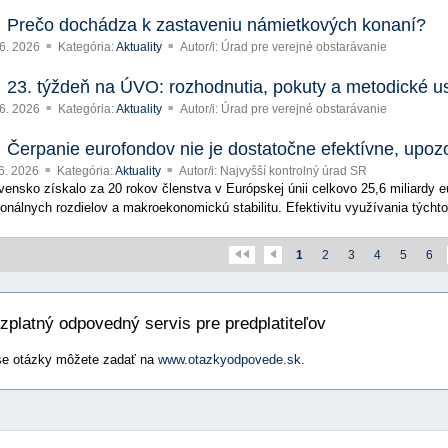
Prečo dochádza k zastaveniu námietkových konaní?
 6. 2026
Kategória:
Aktuality
Autor/i: Úrad pre verejné obstarávanie
23. týždeň na ÚVO: rozhodnutia, pokuty a metodické u
 6. 2026
Kategória:
Aktuality
Autor/i: Úrad pre verejné obstarávanie
Čerpanie eurofondov nie je dostatočne efektívne, upo
 6. 2026
Kategória:
Aktuality
Autor/i: Najvyšší kontrolný úrad SR
vensko získalo za 20 rokov členstva v Európskej únii celkovo 25,6 miliardy eu
ionálnych rozdielov a makroekonomickú stabilitu. Efektivitu využívania týchto
1
2
3
4
5
6
zplatný odpovedný servis pre predplatiteľov
e otázky môžete zadať na
www.otazkyodpovede.sk
.