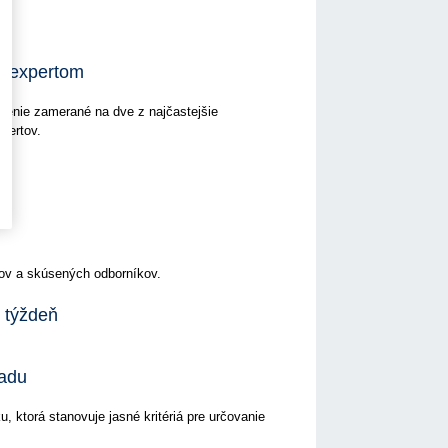
a expertom
nenie zamerané na dve z najčastejšie
pertov.
ov a skúsených odborníkov.
 týždeň
ľadu
u, ktorá stanovuje jasné kritériá pre určovanie