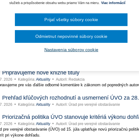
ra pre vybavenie knižníc a
Prehľad výstupov ÚVO za 30. týždeň
služieb a prispôsobenie obsahu webu priamo Vám na mieru.
Viac informácií
December 2024
 7. 2026
Kategória:
Aktuality
Autor/i: Úrad pre verejné obstarávanie
November 2024
kladanie žiadostí o dotácie
Október 2024
Prijať všetky súbory cookie
ÚVO vydal nové metodické usmernenie k referenciám 
September 2024
August 2024
 7. 2026
Kategória:
Aktuality
Autor/i: Úrad pre verejné obstarávanie
lužieb pre zhotovenie analýzy
Júl 2024
d pre verejné obstarávanie (ÚVO) zverejnil nové všeobecné metodické usmer
Odmietnut nepovinné súbory cookie
Jún 2024
atňovaných podmienok technickej a odbornej spôsobilosti, a to referencie a ex
Máj 2024
Apríl 2024
g Programe dunajského
Nastavenia súborov cookie
.
Marec 2024
Prehľad rozhodnutí a usmernení ÚVO za 29. týždeň
Február 2024
 7. 2026
Kategória:
Aktuality
Autor/i: Úrad pre verejné obstarávanie
Január 2024
2023
Pripravujeme nové knižné tituly
December 2023
 7. 2026
Kategória:
Aktuality
Autor/i: Redakcia
November 2023
pravujeme pre vás ďalšie odborné komentáre k zákonom od popredných autor
Október 2023
September 2023
Prehľad kľúčových rozhodnutí a usmernení ÚVO za 28.
 7. 2026
Kategória:
Aktuality
Autor/i: Úrad pre verejné obstarávanie
Priorizačná politika ÚVO stanovuje kritériá výkonu doh
 7. 2026
Kategória:
Aktuality
Autor/i: Úrad pre verejné obstarávanie
d pre verejné obstarávanie (ÚVO) od 15. júla uplatňuje novú priorizačnú politik
orít pri výkone dohľadu.