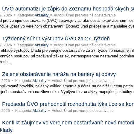
ÚVO automatizuje zápis do Zoznamu hospodárskych s
 7. 2026
Kategória:
Aktuality
Autor/i: Úrad pre verejné obstarávanie
d pre verejné obstarávanie (ÚVO) spravuje viac ako desať rokov Zoznam hos
hčuje účasť vo verejnom obstarávaní. Doteraz úrad priebežne a manuálne ove
Týždenný súhrn výstupov ÚVO za 27. týždeň
 7. 2026
Kategória:
Aktuality
Autor/i: Úrad pre verejné obstarávanie
rehľade výstupov Úradu pre verejné obstarávanie za 27. týždeň prinášame i
onných postupov pri zadávaní zákaziek, netransparentne nastavené podmie
cesu ...
Zelené obstarávanie naráža na bariéry aj obavy
7. 2026
Kategória:
Aktuality
Autor/i: Úrad pre verejné obstarávanie
plikované pravidlá, nejasný výklad smerníc a dôraz na najnižšiu cenu patria 
ejného obstarávania na Slovensku. Vyplýva to z analýzy mapujúcej aktuálny s
Predseda ÚVO prehodnotil rozhodnutia týkajúce sa kon
7. 2026
Kategória:
Aktuality
Autor/i: Úrad pre verejné obstarávanie
Konflikt záujmov vo verejnom obstarávaní: nové metodi
íklady