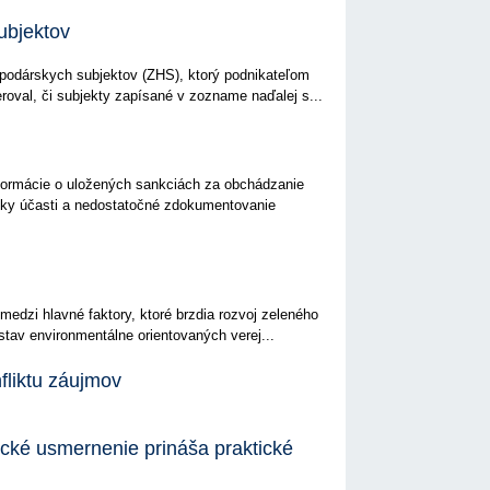
ubjektov
podárskych subjektov (ZHS), ktorý podnikateľom
roval, či subjekty zapísané v zozname naďalej s...
nformácie o uložených sankciách za obchádzanie
nky účasti a nedostatočné zdokumentovanie
medzi hlavné faktory, ktoré brzdia rozvoj zeleného
tav environmentálne orientovaných verej...
fliktu záujmov
cké usmernenie prináša praktické