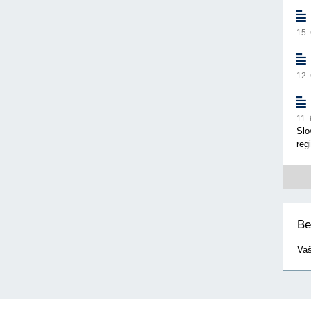
15.
12.
11.
Slo
reg
Be
Vaš