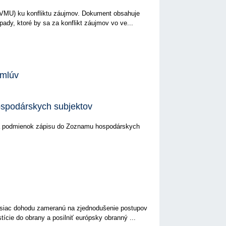
(VMU) ku konfliktu záujmov. Dokument obsahuje
ípady, ktoré by sa za konflikt záujmov vo ve...
zmlúv
ospodárskych subjektov
nia podmienok zápisu do Zoznamu hospodárskych
esiac dohodu zameranú na zjednodušenie postupov
tície do obrany a posilniť európsky obranný ...