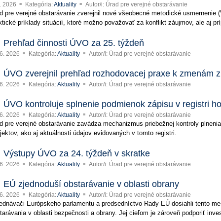
7. 2026
Kategória:
Aktuality
Autor/i: Úrad pre verejné obstarávanie
d pre verejné obstarávanie zverejnil nové všeobecné metodické usmernenie 
ktické príklady situácií, ktoré možno považovať za konflikt záujmov, ale aj pr
Prehľad činnosti ÚVO za 25. týždeň
 6. 2026
Kategória:
Aktuality
Autor/i: Úrad pre verejné obstarávanie
ÚVO zverejnil prehľad rozhodovacej praxe k zmenám 
 6. 2026
Kategória:
Aktuality
Autor/i: Úrad pre verejné obstarávanie
ÚVO kontroluje splnenie podmienok zápisu v registri h
 6. 2026
Kategória:
Aktuality
Autor/i: Úrad pre verejné obstarávanie
d pre verejné obstarávanie zavádza mechanizmus priebežnej kontroly plne
jektov, ako aj aktuálnosti údajov evidovaných v tomto registri.
Výstupy ÚVO za 24. týždeň v skratke
 6. 2026
Kategória:
Aktuality
Autor/i: Úrad pre verejné obstarávanie
EÚ zjednoduší obstarávanie v oblasti obrany
 6. 2026
Kategória:
Aktuality
Autor/i: Úrad pre verejné obstarávanie
ednávači Európskeho parlamentu a predsedníctvo Rady EÚ dosiahli tento m
tarávania v oblasti bezpečnosti a obrany. Jej cieľom je zároveň podporiť inves