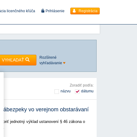
Registrácia
ácia licenčného kľúča
Prihlásenie
Rozšírené
VYHĽADAŤ
vyhľadávanie
Zoradiť podľa:
názvu
dátumu
 zábezpeky vo verejnom obstarávaní
dporiť jednotný výklad ustanovení § 46 zákona o
ky.