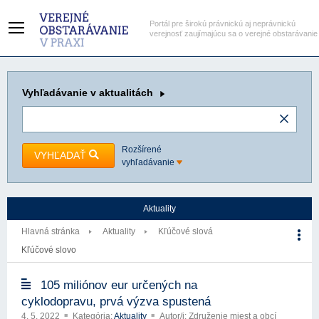
Portál pre širokú právnickú aj neprávnickú
verejnosť zaujímajúcu sa o verejné obstarávanie
Vyhľadávanie
v aktualitách
Rozšírené
VYHĽADAŤ
vyhľadávanie
Aktuality
Hlavná stránka
Aktuality
Kľúčové slová
Kľúčové slovo
105 miliónov eur určených na
cyklodopravu, prvá výzva spustená
4. 5. 2022
Kategória:
Aktuality
Autor/i: Združenie miest a obcí