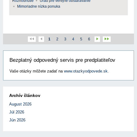
Rozhodnutie
Úrad pre verejné obstarávanie
Mimoriadne nízka ponuka
1
2
3
4
5
6
Bezplatný odpovedný servis pre predplatiteľov
Vaše otázky môžete zadať na
www.otazkyodpovede.sk
.
Archív článkov
August 2026
Júl 2026
Jún 2026