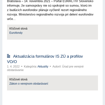
Bratislava – 14. novembra 2021 – Portál EURACTIV Slovensko
informuje, že samosprávy nie sú spokojné so sumou, ktorú im
z budúcich eurofondov plánuje vyčleniť rezort regionálneho
rozvoja. Ministerstvo regionálneho rozvoja pri delení eurofondov
urče...
Kľúčové slová
Eurofondy
Aktualizácia formulárov IS ZÚ a profilov
VO/O
1. 4. 2022
Kategória:
Aktuality
Autor/i: Úrad pre verejné
obstarávanie
Kľúčové slová
Zákon o verejnom obstarávaní