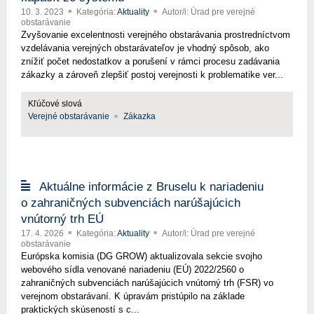
10. 3. 2023
Kategória:
Aktuality
Autor/i: Úrad pre verejné
obstarávanie
Zvyšovanie excelentnosti verejného obstarávania prostredníctvom
vzdelávania verejných obstarávateľov je vhodný spôsob, ako
znížiť počet nedostatkov a porušení v rámci procesu zadávania
zákazky a zároveň zlepšiť postoj verejnosti k problematike ver...
Kľúčové slová
Verejné obstarávanie
Zákazka
Aktuálne informácie z Bruselu k nariadeniu
o zahraničných subvenciách narúšajúcich
vnútorný trh EÚ
17. 4. 2026
Kategória:
Aktuality
Autor/i: Úrad pre verejné
obstarávanie
Európska komisia (DG GROW) aktualizovala sekcie svojho
webového sídla venované nariadeniu (EÚ) 2022/2560 o
zahraničných subvenciách narúšajúcich vnútorný trh (FSR) vo
verejnom obstarávaní. K úpravám pristúpilo na základe
praktických skúseností s c...