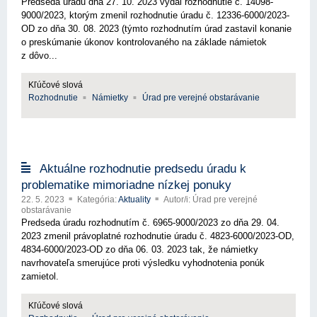
Predseda úradu dňa 27. 10. 2023 vydal rozhodnutie č. 14098-
9000/2023, ktorým zmenil rozhodnutie úradu č. 12336-6000/2023-
OD zo dňa 30. 08. 2023 (týmto rozhodnutím úrad zastavil konanie
o preskúmanie úkonov kontrolovaného na základe námietok
z dôvo...
Kľúčové slová
Rozhodnutie
Námietky
Úrad pre verejné obstarávanie
Aktuálne rozhodnutie predsedu úradu k
problematike mimoriadne nízkej ponuky
22. 5. 2023
Kategória:
Aktuality
Autor/i: Úrad pre verejné
obstarávanie
Predseda úradu rozhodnutím č. 6965-9000/2023 zo dňa 29. 04.
2023 zmenil právoplatné rozhodnutie úradu č. 4823-6000/2023-OD,
4834-6000/2023-OD zo dňa 06. 03. 2023 tak, že námietky
navrhovateľa smerujúce proti výsledku vyhodnotenia ponúk
zamietol.
Kľúčové slová