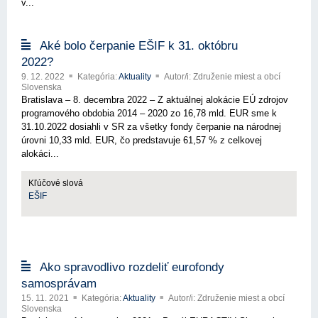
v...
Aké bolo čerpanie EŠIF k 31. októbru
2022?
9. 12. 2022
Kategória:
Aktuality
Autor/i: Združenie miest a obcí
Slovenska
Bratislava – 8. decembra 2022 – Z aktuálnej alokácie EÚ zdrojov
programového obdobia 2014 – 2020 zo 16,78 mld. EUR sme k
31.10.2022 dosiahli v SR za všetky fondy čerpanie na národnej
úrovni 10,33 mld. EUR, čo predstavuje 61,57 % z celkovej
alokáci...
Kľúčové slová
EŠIF
Ako spravodlivo rozdeliť eurofondy
samosprávam
15. 11. 2021
Kategória:
Aktuality
Autor/i: Združenie miest a obcí
Slovenska