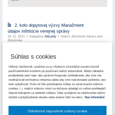
2. kolo dopytovej výzvy Manažment
údajov inštitúcie verejnej správy
26. 11. 2021
Kategória:
Aktuality
Autor/i: Združenie miest a obcí
Slovenska
Bratislava - 25. novembra 2021 - Ministerstvo investícií,
regionálneho rozvoja a informatizácie SR vyhlásilo dopytovo-
orientovanú výzvu „Manažment údajov inštitúcie verejnej
Súhlas s cookies
správy“. Zameraná je na zvýšenie množstva dostupných údajov,
ktoré zverej...
Vážený návštevník, snažíme sa zo všetkých síl prinášať vysokú úroveň
používateľského komfortu pri používaní našich webstránok. Medzi základné
Kľúčové slová
predpoklady patrí napr. aby správne fungovalo vyhľadávanie, aby sme vás
Výzva
neobťažovali nevhodnou reklamou alebo aby sme mali dostatok podnetov, ako
web vylepšovať. Preto od Vás potrebujeme súhlas so spracovaním súborov
cookies, t. j. malých súborov, ktoré sa dočasne ukladajú vo vašom prehliadači.
Vopred ďakujeme za udelenie súhlasu. Dáta využijeme na zlepšovanie našich
služieb a prispôsobenie obsahu webu priamo Vám na mieru.
Viac informácií
23. týždeň na ÚVO: rozhodnutia, pokuty a
metodické usmernenia v praxi
Odmietnut nepovinné súbory cookie