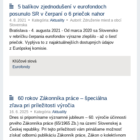
5 balíkov zjednodušení v eurofondoch
posunulo SR v čerpaní o 6 priečok nahor
4. 8. 2021
Kategória:
Aktuality
Autor/i: Združenie miest a obcí
Slovenska
Bratislava - 4. augusta 2021 - Od marca 2020 sa Slovensko
v rebríčku čerpania eurofondov výrazne zlepšilo - až o šesť
priečok. Vyplýva to z najaktuálnejších dostupných údajov
z Európskej komisie.
Kľúčové slová
Eurofondy
60 rokov Zákonníka práce – špeciálna
zľava pri príležitosti výročia
16. 6. 2025
Kategória:
Aktuality
Dnes si pripomíname významné jubileum – 60. výročie účinnosti
prvého Zákonníka práce (65/1965 Zb.) na území Slovenskej a
Českej republiky. Pri tejto príležitosti vám prinášame možnosť
získať odbornú publikáciu Zákonník práce, Zákon o kolektívnom