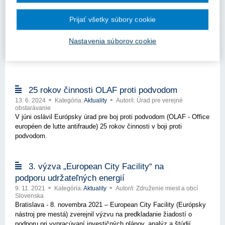
12. 6. 2026
Kategória:
Aktuality
Autor/i: Úrad pre verejné
obstarávanie
Prijať všetky súbory cookie
Kľúčové slová
Rozhodovacia prax
Úrad pre verejné obstarávanie
Nastavenia súborov cookie
25 rokov činnosti OLAF proti podvodom
13. 6. 2024
Kategória:
Aktuality
Autor/i: Úrad pre verejné
obstarávanie
V júni oslávil Európsky úrad pre boj proti podvodom (OLAF - Office
européen de lutte antifraude) 25 rokov činnosti v boji proti
podvodom.
3. výzva „European City Facility“ na
podporu udržateľných energií
9. 11. 2021
Kategória:
Aktuality
Autor/i: Združenie miest a obcí
Slovenska
Bratislava - 8. novembra 2021 – European City Facility (Európsky
nástroj pre mestá) zverejnil výzvu na predkladanie žiadostí o
podporu pri vypracúvaní investičných plánov, analýz a štúdií