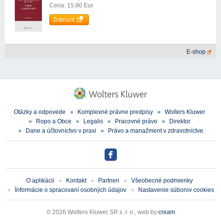
Cena: 15.80 Eur
Zobraziť
E-shop
Otázky a odpovede
Komplexné právne predpisy
Wolters Kluwer
Ropo a Obce
Legalis
Pracovné právo
Direktor
Dane a účtovníctvo v praxi
Právo a manažment v zdravotníctve
O aplikácii
Kontakt
Partneri
Všeobecné podmienky
Ïnformácie o spracovaní osobných údajov
Nastavenie súborov cookies
© 2026 Wolters Kluwer SR s. r. o., web by
cream