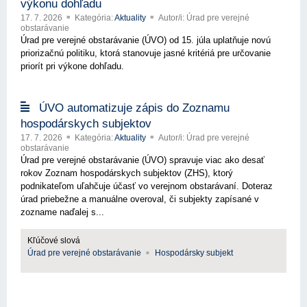
výkonu dohľadu
17. 7. 2026
Kategória:
Aktuality
Autor/i: Úrad pre verejné
obstarávanie
Úrad pre verejné obstarávanie (ÚVO) od 15. júla uplatňuje novú
priorizačnú politiku, ktorá stanovuje jasné kritériá pre určovanie
priorít pri výkone dohľadu.
ÚVO automatizuje zápis do Zoznamu
hospodárskych subjektov
17. 7. 2026
Kategória:
Aktuality
Autor/i: Úrad pre verejné
obstarávanie
Úrad pre verejné obstarávanie (ÚVO) spravuje viac ako desať
rokov Zoznam hospodárskych subjektov (ZHS), ktorý
podnikateľom uľahčuje účasť vo verejnom obstarávaní. Doteraz
úrad priebežne a manuálne overoval, či subjekty zapísané v
zozname naďalej s...
Kľúčové slová
Úrad pre verejné obstarávanie
Hospodársky subjekt