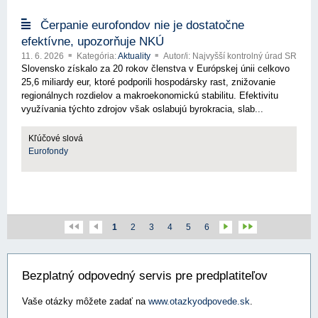
Čerpanie eurofondov nie je dostatočne
efektívne, upozorňuje NKÚ
11. 6. 2026
Kategória:
Aktuality
Autor/i: Najvyšší kontrolný úrad SR
Slovensko získalo za 20 rokov členstva v Európskej únii celkovo
25,6 miliardy eur, ktoré podporili hospodársky rast, znižovanie
regionálnych rozdielov a makroekonomickú stabilitu. Efektivitu
využívania týchto zdrojov však oslabujú byrokracia, slab...
Kľúčové slová
Eurofondy
1
2
3
4
5
6
Bezplatný odpovedný servis pre predplatiteľov
Vaše otázky môžete zadať na
www.otazkyodpovede.sk
.