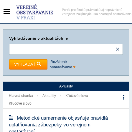
Portál pre širokú právnickú aj neprávnickú
verejnosť zaujímajúcu sa o verejné obstarávanie
Vyhľadávanie
v aktualitách
Rozšírené
VYHĽADAŤ
vyhľadávanie
Aktuality
Hlavná stránka
Aktuality
Kľúčové slová
Kľúčové slovo
Metodické usmernenie objasňuje pravidlá
uplatňovania zábezpeky vo verejnom
obstarávaní