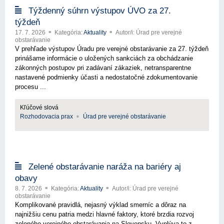
Týždenný súhrn výstupov ÚVO za 27.
týždeň
17. 7. 2026
Kategória:
Aktuality
Autor/i: Úrad pre verejné
obstarávanie
V prehľade výstupov Úradu pre verejné obstarávanie za 27. týždeň
prinášame informácie o uložených sankciách za obchádzanie
zákonných postupov pri zadávaní zákaziek, netransparentne
nastavené podmienky účasti a nedostatočné zdokumentovanie
procesu ...
Kľúčové slová
Rozhodovacia prax
Úrad pre verejné obstarávanie
Zelené obstarávanie naráža na bariéry aj
obavy
8. 7. 2026
Kategória:
Aktuality
Autor/i: Úrad pre verejné
obstarávanie
Komplikované pravidlá, nejasný výklad smerníc a dôraz na
najnižšiu cenu patria medzi hlavné faktory, ktoré brzdia rozvoj
zeleného verejného obstarávania na Slovensku. Vyplýva to z