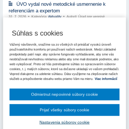
ÚVO vydal nové metodické usmernenie k
referenciám a expertom
31. 7. 2026
Kategória:
Aktuality
Autor/i: Úrad pre verejné
obstarávanie
Úrad pre verejné obstarávanie (ÚVO) zverejnil nové všeobecné
Súhlas s cookies
metodické usmernenie zamerané na dve z najčastejšie
uplatňovaných podmienok technickej a odbornej spôsobilosti, a to
referencie a expertov.
Vážený návštevník, snažíme sa zo všetkých síl prinášať vysokú úroveň
používateľského komfortu pri používaní našich webstránok. Medzi základné
Kľúčové slová
predpoklady patrí napr. aby správne fungovalo vyhľadávanie, aby sme vás
neobťažovali nevhodnou reklamou alebo aby sme mali dostatok podnetov, ako
Odborná spôsobilosť
Úrad pre verejné obstarávanie
web vylepšovať. Preto od Vás potrebujeme súhlas so spracovaním súborov
Metodické usmernenie
Technická spôsobilosť
Referencie
cookies, t. j. malých súborov, ktoré sa dočasne ukladajú vo vašom prehliadači.
Vopred ďakujeme za udelenie súhlasu. Dáta využijeme na zlepšovanie našich
služieb a prispôsobenie obsahu webu priamo Vám na mieru.
Viac informácií
Prehľad rozhodnutí a usmernení ÚVO za
Odmietnut nepovinné súbory cookie
29. týždeň
24. 7. 2026
Kategória:
Aktuality
Autor/i: Úrad pre verejné
Prijať všetky súbory cookie
obstarávanie
Nastavenia súborov cookie
Kľúčové slová
Rozhodovacia prax
Úrad pre verejné obstarávanie