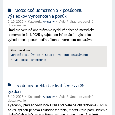
Metodické usmernenie k posúdeniu
výsledkov vyhodnotenia ponúk
6. 10. 2025
Kategória:
Aktuality
Autor/i: Úrad pre verejné
obstarávanie
Úrad pre verejné obstarávanie vydal všeobecné metodické
usmernenie č. 6-2025 týkajúce sa informácií o výsledku
vyhodnotenia ponúk podľa zákona o verejnom obstarávaní.
Kľúčové slová
Verejné obstarávanie
Úrad pre verejné obstarávanie
Metodické usmernenie
Týždenný prehľad aktivít ÚVO za 39.
týždeň
6. 10. 2025
Kategória:
Aktuality
Autor/i: Úrad pre verejné
obstarávanie
Týždenný prehľad výstupov Úradu pre verejné obstarávanie (ÚVO)
za 39. týždeň prináša základné zistenia, medzi ktoré patrí udelenie
niekoľkých pokút za porušenie zákonných povinností, najmä v