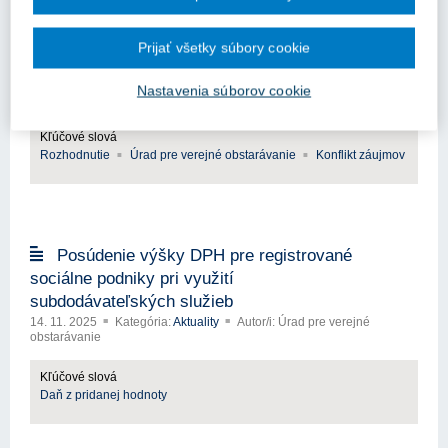
14. 11. 2025
Kategória:
Aktuality
Autor/i: Úrad pre verejné
obstarávanie
Úrad pre verejné obstarávanie informuje o rozhodnutí predsedu
Prijať všetky súbory cookie
ÚVO č. 9183-9000/2025 zo dňa 10. novembra 2025, ktoré zmenilo
predchádzajúce rozhodnutie úradu z dôvodu konštatovaného
Nastavenia súborov cookie
porušenia zákona o verejnom obstarávaní.
Kľúčové slová
Rozhodnutie
Úrad pre verejné obstarávanie
Konflikt záujmov
Posúdenie výšky DPH pre registrované
sociálne podniky pri využití
subdodávateľských služieb
14. 11. 2025
Kategória:
Aktuality
Autor/i: Úrad pre verejné
obstarávanie
Kľúčové slová
Daň z pridanej hodnoty