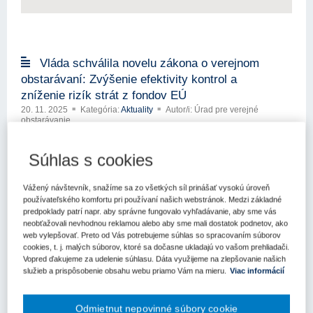
Vláda schválila novelu zákona o verejnom
obstarávaní: Zvýšenie efektivity kontrol a
zníženie rizík strát z fondov EÚ
20. 11. 2025
Kategória:
Aktuality
Autor/i: Úrad pre verejné
obstarávanie
Vláda Slovenskej republiky schválila novelu zákona o verejnom
obstarávaní, ktorú predložilo Ministerstvo investícií, regionálneho
Súhlas s cookies
rozvoja a informatizácie SR.
Kľúčové slová
Vážený návštevník, snažíme sa zo všetkých síl prinášať vysokú úroveň
používateľského komfortu pri používaní našich webstránok. Medzi základné
Novela
Zákon o verejnom obstarávaní
predpoklady patrí napr. aby správne fungovalo vyhľadávanie, aby sme vás
neobťažovali nevhodnou reklamou alebo aby sme mali dostatok podnetov, ako
web vylepšovať. Preto od Vás potrebujeme súhlas so spracovaním súborov
cookies, t. j. malých súborov, ktoré sa dočasne ukladajú vo vašom prehliadači.
Vopred ďakujeme za udelenie súhlasu. Dáta využijeme na zlepšovanie našich
Posúdenie vplyvu na výsledok verejného
služieb a prispôsobenie obsahu webu priamo Vám na mieru.
Viac informácií
obstarávania pri potenciálnom konflikte
záujmov – rozhodnutie predsedu ÚVO
Odmietnut nepovinné súbory cookie