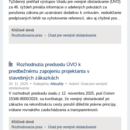
Týždenný prehľad výstupov Úradu pre verejné obstarávanie (ÚVO)
za 46. týždeň prináša informácie o udelených pokutách za
porušenia zákona pri uzatváraní dodatkov k zmluvám, nedodržanie
predpísaných lehôt na vyhotovenie referencií, ako aj chybné pos...
Kľúčové slová
Rozhodovacia prax
Úrad pre verejné obstarávanie
Rozhodnutia predsedu ÚVO k
predbežnému zapojeniu projektanta v
stavebných zákazkách
20. 11. 2025
Kategória:
Aktuality
Autor/i: Úrad pre verejné
obstarávanie
V rozhodnutí predsedu úradu z 12. novembra 2025, pod číslom
15346-9000/2024, sa konštatuje, že verejný obstarávateľ pri
zákazke na rekonštrukciu cesty porušil dôležité právne princípy,
vrátane rovnakého zaobchádzania a transparentnosti.
Kľúčové slová
Rozhodovacia prax
Úrad pre verejné obstarávanie