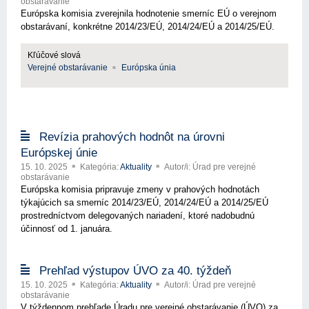
obstarávanie
Európska komisia zverejnila hodnotenie smerníc EÚ o verejnom
obstarávaní, konkrétne 2014/23/EÚ, 2014/24/EÚ a 2014/25/EÚ.
Kľúčové slová
Verejné obstarávanie
Európska únia
Revízia prahových hodnôt na úrovni
Európskej únie
15. 10. 2025
Kategória:
Aktuality
Autor/i: Úrad pre verejné
obstarávanie
Európska komisia pripravuje zmeny v prahových hodnotách
týkajúcich sa smerníc 2014/23/EÚ, 2014/24/EÚ a 2014/25/EÚ
prostredníctvom delegovaných nariadení, ktoré nadobudnú
účinnosť od 1. januára.
Prehľad výstupov ÚVO za 40. týždeň
15. 10. 2025
Kategória:
Aktuality
Autor/i: Úrad pre verejné
obstarávanie
V týždennom prehľade Úradu pre verejné obstarávanie (ÚVO) za