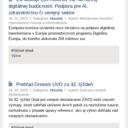
digitálnej budúcnosti: Podpora pre AI,
zdravotníctvo či verejný sektor
30. 10. 2025
Kategória:
Aktuality
Autor/i: Ministerstvo investícií,
regionálneho rozvoja a informatizácie
Európska komisia oznámila novú iniciatívu na podporu digitálnej
transformácie v Európe prostredníctvom programu Digitálna
Európa, do ktorého alokovala 204 miliónov eur.
Kľúčové slová
Výzva
Prehľad činnosti ÚVO za 42. týždeň
24. 10. 2025
Kategória:
Aktuality
Autor/i: Úrad pre verejné
obstarávanie
Vo 42. týždni Úrad pre verejné obstarávanie (ÚVO) riešil viaceré
výstupy, ktoré zahŕňali uloženie dvoch pokút za nezloženie kaucie,
rozhodnutia v prípade úpravy referencií, ako aj výkon dohľadu nad
verejným obstarávaním.
Kľúčové slová