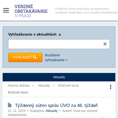
Portál pre širokú právnickú aj neprávnickú
verejnosť zaujímajúcu sa o verejné obstarávanie
Vyhľadávanie
v aktualitách
Rozšírené
VYHĽADAŤ
vyhľadávanie
Aktuality
Hlavná stránka
Aktuality
Kľúčové slová
Kľúčové slovo
Týždenný súhrn správ ÚVO za 46. týždeň
21. 11. 2025
Kategória:
Aktuality
Autor/i: Úrad pre verejné
obstarávanie