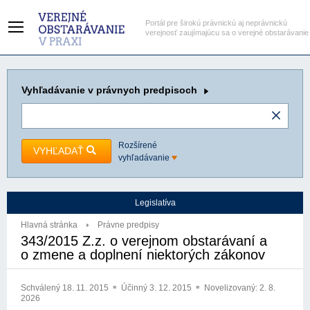
Portál pre širokú právnickú aj neprávnickú
verejnosť zaujímajúcu sa o verejné obstarávanie
Vyhľadávanie
v právnych predpisoch
Rozšírené
VYHĽADAŤ
vyhľadávanie
Legislatíva
Hlavná stránka
Právne predpisy
343/2015 Z.z. o verejnom obstarávaní a
o zmene a doplnení niektorých zákonov
Schválený
18. 11. 2015
Účinný
3. 12. 2015
Novelizovaný:
2. 8.
2026