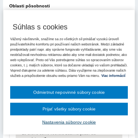
Oblasti pôsobnosti
SPÔSOBILOSŤ PRE NIEKTORÉ POVOLANIA;Obstarávateľské
služby. Obstaranie vecí. Úschova;Zadávanie verejných
Súhlas s cookies
zákaziek;Obchodná verejná súťaž;Pokuty. Blokové
Viac
pokuty;Lehoty;Operatívna evidencia;Štátny dozor. Štátny dohľad.
Administratívny dozor;Elektronický podpis;
Vážený návštevník, snažíme sa zo všetkých síl prinášať vysokú úroveň
Znenie
používateľského komfortu pri používaní našich webstránok. Medzi základné
predpoklady patrí napr. aby správne fungovalo vyhľadávanie, aby sme vás
Vzťahy
neobťažovali nevhodnou reklamou alebo aby sme mali dostatok podnetov, ako
web vylepšovať. Preto od Vás potrebujeme súhlas so spracovaním súborov
cookies, t. j. malých súborov, ktoré sa dočasne ukladajú vo vašom prehliadači.
Vopred ďakujeme za udelenie súhlasu. Dáta využijeme na zlepšovanie našich
Obsah predpisu sa zobrazuje len prihlásených
služieb a prispôsobenie obsahu webu priamo Vám na mieru.
Viac informácií
užívateľom.
Odmietnut nepovinné súbory cookie
Odomknite si prístup k odbornému obsahu na
portáli.
Prístup k obsahu portálu majú len registrovaní
Prijať všetky súbory cookie
používatelia portálu. Pokiaľ ste už zaregistrovaný,
stačí sa prihlásiť.
Nastavenia súborov cookie
Ak ešte nemáte prístup k obsahu portálu, využite
10-dňovú demo licenciu zdarma (stačí sa