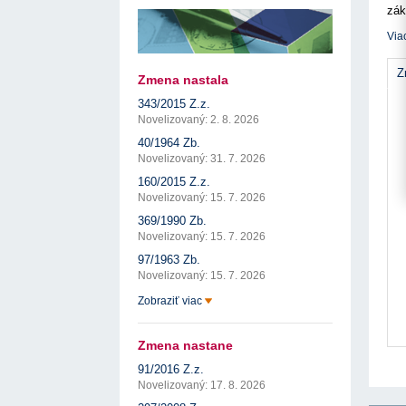
17. 7. 2026
Úrad pre verejné obstarávanie
Výzva č. 3/2026: Podpo
zák
prezentáciu kultúr...
ÚVO automatizuje zápis do Zoznamu
Adm
22. 1. 2026
hospodárskych subjektov
Via
17. 7. 2026
Úrad pre verejné obstarávanie
Otvorenie výzvy na pred
pre spracovanie ...
Týždenný súhrn výstupov ÚVO za 27. týždeň
Z
22. 1. 2026
17. 7. 2026
Úrad pre verejné obstarávanie
Zmena nastala
Výzva na poskytnutie s
Zelené obstarávanie naráža na bariéry aj obavy
343/2015 Z.z.
potenciálnych c...
8. 7. 2026
Úrad pre verejné obstarávanie
14. 11. 2025
Novelizovaný: 2. 8. 2026
Tretia výzva v Interre
40/1964 Zb.
regiónu oficiálne vyhlá..
Novelizovaný: 31. 7. 2026
2. 10. 2025
160/2015 Z.z.
Novelizovaný: 15. 7. 2026
369/1990 Zb.
Novelizovaný: 15. 7. 2026
97/1963 Zb.
Novelizovaný: 15. 7. 2026
Zobraziť viac
Zmena nastane
91/2016 Z.z.
Novelizovaný: 17. 8. 2026