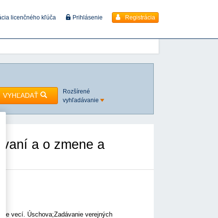
Registrácia
ácia licenčného kľúča
Prihlásenie
Rozšírené
VYHĽADAŤ
vyhľadávanie
ávaní a o zmene a
 vecí. Úschova;Zadávanie verejných