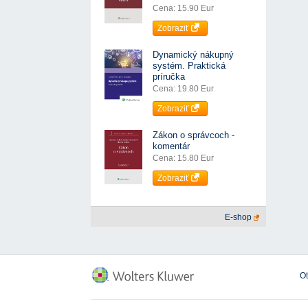
Cena: 15.90 Eur
Zobraziť
Dynamický nákupný
systém. Praktická
príručka
Cena: 19.80 Eur
Zobraziť
Zákon o správcoch -
komentár
Cena: 15.80 Eur
Zobraziť
E-shop
O