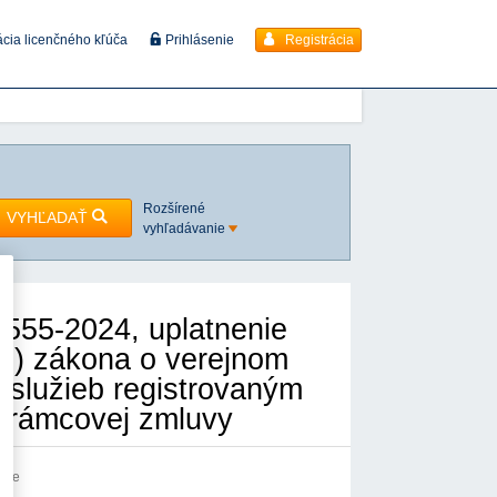
Registrácia
ácia licenčného kľúča
Prihlásenie
Rozšírené
VYHĽADAŤ
vyhľadávanie
555-2024, uplatnenie
 u) zákona o verejnom
 služieb registrovaným
e rámcovej zmluvy
anie