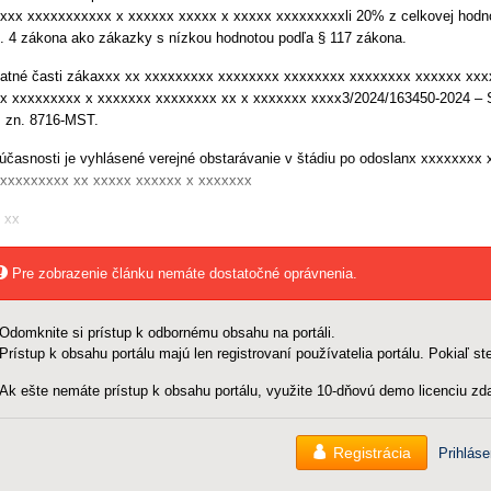
xxx xxxxxxxxxxx x xxxxxx xxxxx x xxxxx xxxxxxxxxli 20% z celkovej hodnot
. 4 zákona ako zákazky s nízkou hodnotou podľa § 117 zákona.
atné časti zákaxxx xx xxxxxxxxx xxxxxxxx xxxxxxxx xxxxxxxx xxxxxx xx
x xxxxxxxxx x xxxxxxx xxxxxxxx xx x xxxxxxx xxxx3/2024/163450-2024 – S
. zn. 8716-MST.
účasnosti je vyhlásené verejné obstarávanie v štádiu po odoslanx xxxxxxx
xxxxxxxxx xx xxxxx xxxxxx x xxxxxxx
 xx
Pre zobrazenie článku nemáte dostatočné oprávnenia.
Odomknite si prístup k odbornému obsahu na portáli.
Prístup k obsahu portálu majú len registrovaní používatelia portálu. Pokiaľ ste
Ak ešte nemáte prístup k obsahu portálu, využite 10-dňovú demo licenciu zda
Registrácia
Prihláse