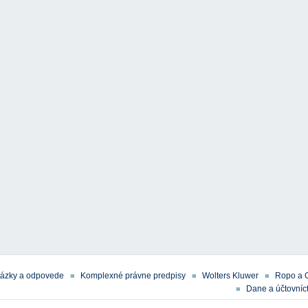
tázky a odpovede
Komplexné právne predpisy
Wolters Kluwer
Ropo a 
Dane a účtovníct