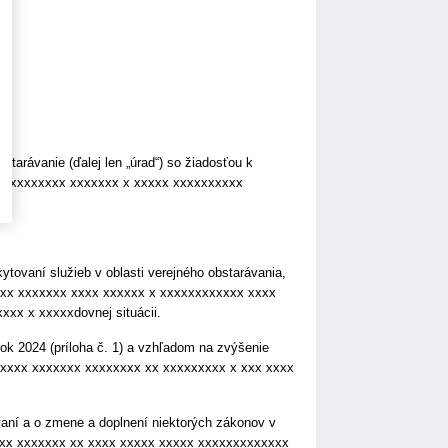
tarávanie (ďalej len „úrad“) so žiadosťou k
ní xxxxxxxxxx xxxxxxx x xxxxx xxxxxxxxxx
tovaní služieb v oblasti verejného obstarávania,
xxx xxxxxxx xxxx xxxxxx x xxxxxxxxxxxx xxxx
xx x xxxxxdovnej situácii.
ok 2024 (príloha č. 1) a vzhľadom na zvýšenie
xxxx xxxxxxx xxxxxxxx xx xxxxxxxxx x xxx xxxx
vaní a o zmene a doplnení niektorých zákonov v
xxx xxxxxxx xx xxxx xxxxx xxxxx xxxxxxxxxxxxx