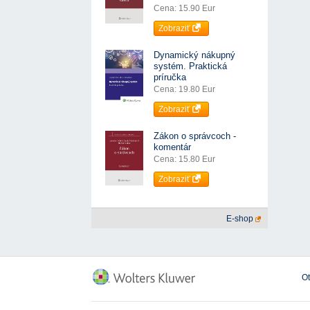
Cena: 15.90 Eur
Zobraziť
Dynamický nákupný
systém. Praktická
príručka
Cena: 19.80 Eur
Zobraziť
Zákon o správcoch -
komentár
Cena: 15.80 Eur
Zobraziť
E-shop
O