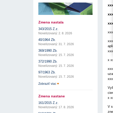
17. 7. 2026
Úrad pre verejné obstarávanie
Výzva č. 3/2026: Podpo
prezentáciu kultúr...
xx
Týždenný súhrn výstupov ÚVO za 27. týždeň
22. 1. 2026
17. 7. 2026
Úrad pre verejné obstarávanie
Otvorenie výzvy na pred
xx
Zelené obstarávanie naráža na bariéry aj obavy
pre spracovanie ...
8. 7. 2026
Úrad pre verejné obstarávanie
22. 1. 2026
Zmena nastala
xx
Predseda ÚVO prehodnotil rozhodnutia týkajúce s
Výzva na poskytnutie s
konfliktu záujmov
343/2015 Z.z.
potenciálnych c...
8. 7. 2026
Úrad pre verejné obstarávanie
xxx
14. 11. 2025
Novelizovaný: 2. 8. 2026
Tretia výzva v Interre
40/1964 Zb.
xxx
regiónu oficiálne vyhlá..
Novelizovaný: 31. 7. 2026
2. 10. 2025
apl
369/1990 Zb.
xxx
Novelizovaný: 15. 7. 2026
x x
372/1990 Zb.
Novelizovaný: 15. 7. 2026
xxx
97/1963 Zb.
uza
Novelizovaný: 15. 7. 2026
xxx
Zobraziť viac
Vyš
cie
Zmena nastane
x x
161/2015 Z.z.
V s
Novelizovaný: 17. 8. 2026
zne