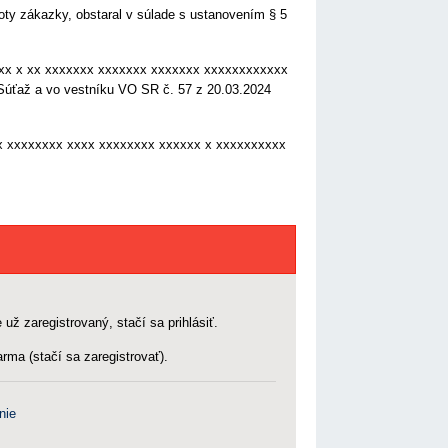
y zákazky, obstaral v súlade s ustanovením § 5
xxx x xx xxxxxxx xxxxxxx xxxxxxx xxxxxxxxxxxx
úťaž a vo vestníku VO SR č. 57 z 20.03.2024
x x xxxxxxxx xxxx xxxxxxxx xxxxxx x xxxxxxxxxx
 už zaregistrovaný, stačí sa prihlásiť.
rma (stačí sa zaregistrovať).
nie