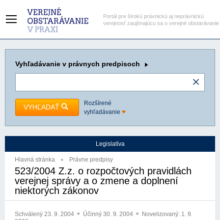
Portál pre širokú právnickú aj neprávnickú
verejnosť zaujímajúcu sa o verejné obstarávanie
Vyhľadávanie
v právnych predpisoch
Rozšírené
VYHĽADAŤ
vyhľadávanie
Legislatíva
Hlavná stránka
Právne predpisy
523/2004 Z.z. o rozpočtových pravidlách
verejnej správy a o zmene a doplnení
niektorých zákonov
Schválený
23. 9. 2004
Účinný
30. 9. 2004
Novelizovaný:
1. 9.