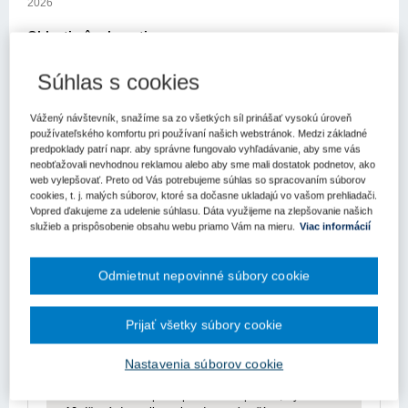
2026
Oblasti pôsobnosti
FINANCOVANIE;SPRÁVA ŠKOLSTVA. VÝCHOVA.
Súhlas s cookies
VZDELÁVANIE;ŠTÁTNA SPRÁVA. VEREJNÁ
SPRÁVA;EURÓPSKA ÚNIA (EÚ). ZÁPADOEURÓPSKA
Viac
ÚNIA.;Fondy;Štátna úverová politika. Dotácie. Subvencie;Hlásenie
Vážený návštevník, snažíme sa zo všetkých síl prinášať vysokú úroveň
pobytu. Kočujúce osoby;Rozpočtové a príspevkové organizácie.
používateľského komfortu pri používaní našich webstránok. Medzi základné
Znenie
Štátne podniky. Národné podniky;Pohľadávky právnických a
predpoklady patrí napr. aby správne fungovalo vyhľadávanie, aby sme vás
fyzických osôb a peňažných ústavov;Národný majetok.
neobťažovali nevhodnou reklamou alebo aby sme mali dostatok podnetov, ako
Vzťahy
web vylepšovať. Preto od Vás potrebujeme súhlas so spracovaním súborov
Vlastníctvo štátu. Vlastníctvo obcí;Pokuty. Blokové pokuty;Dane
cookies, t. j. malých súborov, ktoré sa dočasne ukladajú vo vašom prehliadači.
všeobecne;Odvody do štátneho rozpočtu;Štátny rozpočet.
Vopred ďakujeme za udelenie súhlasu. Dáta využijeme na zlepšovanie našich
Rozpočty územných celkov, krajov a obcí; ...
služieb a prispôsobenie obsahu webu priamo Vám na mieru.
Viac informácií
Obsah predpisu sa zobrazuje len prihlásených
užívateľom.
Odmietnut nepovinné súbory cookie
Odomknite si prístup k odbornému obsahu na
portáli.
Prijať všetky súbory cookie
Prístup k obsahu portálu majú len registrovaní
používatelia portálu. Pokiaľ ste už zaregistrovaný,
Nastavenia súborov cookie
stačí sa prihlásiť.
Ak ešte nemáte prístup k obsahu portálu, využite