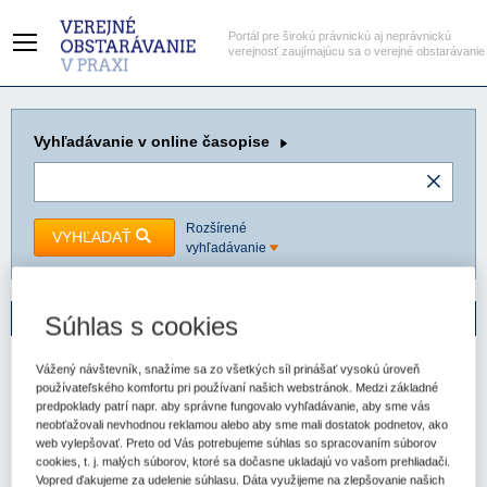
Portál pre širokú právnickú aj neprávnickú
verejnosť zaujímajúcu sa o verejné obstarávanie
Vyhľadávanie
v online časopise
Rozšírené
VYHĽADAŤ
vyhľadávanie
Online časopis
Súhlas s cookies
Hlavná stránka
Verejné obstarávanie - právo a prax
Ročník 2017
Vážený návštevník, snažíme sa zo všetkých síl prinášať vysokú úroveň
používateľského komfortu pri používaní našich webstránok. Medzi základné
Verejné obstarávanie - právo a prax
predpoklady patrí napr. aby správne fungovalo vyhľadávanie, aby sme vás
5/2017
neobťažovali nevhodnou reklamou alebo aby sme mali dostatok podnetov, ako
web vylepšovať. Preto od Vás potrebujeme súhlas so spracovaním súborov
ISSN 2453-6512 (online)
ISSN
cookies, t. j. malých súborov, ktoré sa dočasne ukladajú vo vašom prehliadači.
1339-5963 (tlačené vydanie)
Vopred ďakujeme za udelenie súhlasu. Dáta využijeme na zlepšovanie našich