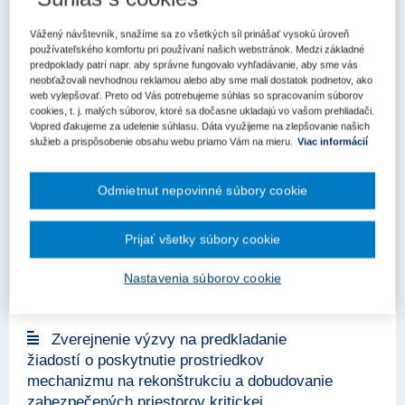
15. 12. 2023
Kategória:
Výzvy
Bratislava – 10. decembra 2023 - Podrobnosti o výzve v celkovej
Vážený návštevník, snažíme sa zo všetkých síl prinášať vysokú úroveň
výške 51 miliónov eur predstaví všetkým záujemcom 13.
používateľského komfortu pri používaní našich webstránok. Medzi základné
predpoklady patrí napr. aby správne fungovalo vyhľadávanie, aby sme vás
decembra 2023 informačný deň, ktorý pripravuje Ministerstvo
neobťažovali nevhodnou reklamou alebo aby sme mali dostatok podnetov, ako
investícií, regionálneho rozvoja a informatizácie (MIRRI) SR
web vylepšovať. Preto od Vás potrebujeme súhlas so spracovaním súborov
v spolup...
cookies, t. j. malých súborov, ktoré sa dočasne ukladajú vo vašom prehliadači.
Vopred ďakujeme za udelenie súhlasu. Dáta využijeme na zlepšovanie našich
služieb a prispôsobenie obsahu webu priamo Vám na mieru.
Viac informácií
Ďalšia výzva z Programu Slovensko sa
zameriava na vodozádržné opatrenia a na
Odmietnut nepovinné súbory cookie
ochranu pred povodňami
15. 12. 2023
Kategória:
Výzvy
Bratislava - 30. novembra 2023 - Ministerstvo životného prostredia
Prijať všetky súbory cookie
SR dnes vyhlásilo ďalšiu výzvu na čerpanie finančných
prostriedkov v rámci nového programového obdobia pre roky 2021
Nastavenia súborov cookie
– 2027.
Zverejnenie výzvy na predkladanie
žiadostí o poskytnutie prostriedkov
mechanizmu na rekonštrukciu a dobudovanie
zabezpečených priestorov kritickej