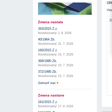
17. 7. 2026
Úrad pre verejné obstarávanie
Výzva č. 3/2026: Podpo
OR
prezentáciu kultúr...
Týždenný súhrn výstupov ÚVO za 27. týždeň
PO
22. 1. 2026
17. 7. 2026
Úrad pre verejné obstarávanie
Via
PR
Otvorenie výzvy na pred
Zelené obstarávanie naráža na bariéry aj obavy
pre spracovanie ...
SP
8. 7. 2026
Úrad pre verejné obstarávanie
Z
22. 1. 2026
Zmena nastala
Predseda ÚVO prehodnotil rozhodnutia týkajúce s
Výzva na poskytnutie s
konfliktu záujmov
343/2015 Z.z.
potenciálnych c...
8. 7. 2026
Úrad pre verejné obstarávanie
14. 11. 2025
Novelizovaný: 2. 8. 2026
Tretia výzva v Interre
40/1964 Zb.
regiónu oficiálne vyhlá..
Novelizovaný: 31. 7. 2026
2. 10. 2025
160/2015 Z.z.
Novelizovaný: 15. 7. 2026
369/1990 Zb.
Novelizovaný: 15. 7. 2026
372/1990 Zb.
Novelizovaný: 15. 7. 2026
Zobraziť viac
Zmena nastane
161/2015 Z.z.
Novelizovaný: 17. 8. 2026