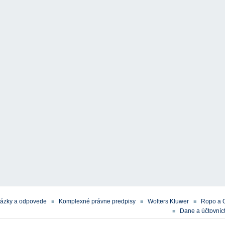
tázky a odpovede
Komplexné právne predpisy
Wolters Kluwer
Ropo a 
Dane a účtovníct