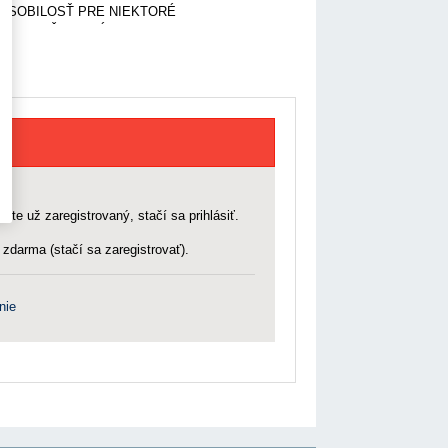
PÔSOBILOSŤ PRE NIEKTORÉ
CHRANY ŽIVOTNÉHO
BČIANSKOM PRÁVE;SPRÁVNE PRIESTUPKY.
 ste už zaregistrovaný, stačí sa prihlásiť.
zdarma (stačí sa zaregistrovať).
nie