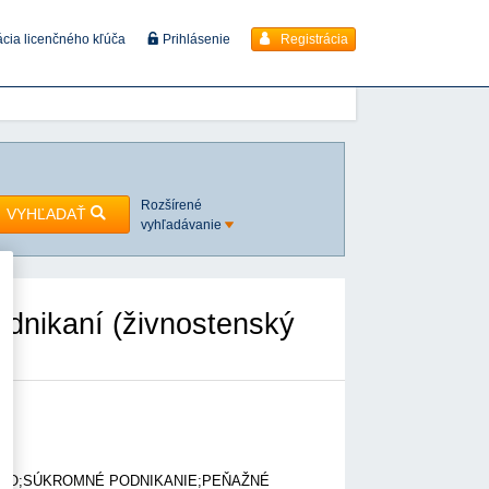
Registrácia
ácia licenčného kľúča
Prihlásenie
Rozšírené
VYHĽADAŤ
vyhľadávanie
dnikaní (živnostenský
ÁVO;SÚKROMNÉ PODNIKANIE;PEŇAŽNÉ