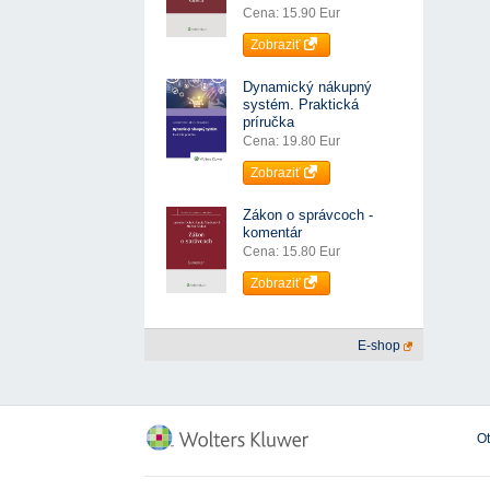
Cena: 15.90 Eur
Zobraziť
Dynamický nákupný
systém. Praktická
príručka
Cena: 19.80 Eur
Zobraziť
Zákon o správcoch -
komentár
Cena: 15.80 Eur
Zobraziť
E-shop
O