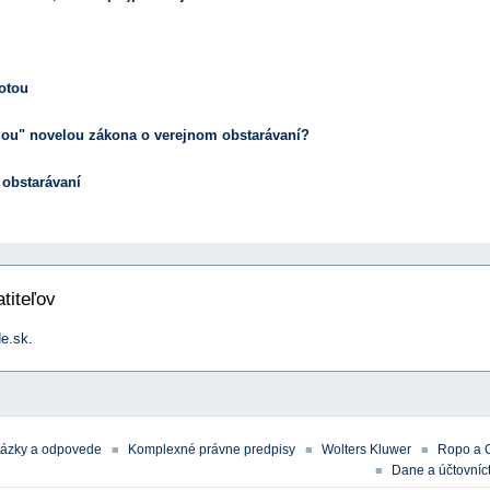
otou
lou" novelou zákona o verejnom obstarávaní?
 obstarávaní
titeľov
e.sk
.
tázky a odpovede
Komplexné právne predpisy
Wolters Kluwer
Ropo a 
Dane a účtovníct