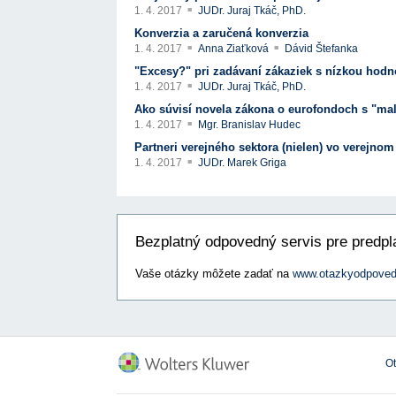
1. 4. 2017
JUDr. Juraj Tkáč, PhD.
Konverzia a zaručená konverzia
1. 4. 2017
Anna Ziaťková
Dávid Štefanka
"Excesy?" pri zadávaní zákaziek s nízkou hodn
1. 4. 2017
JUDr. Juraj Tkáč, PhD.
Ako súvisí novela zákona o eurofondoch s "ma
1. 4. 2017
Mgr. Branislav Hudec
Partneri verejného sektora (nielen) vo verejnom
1. 4. 2017
JUDr. Marek Griga
Bezplatný odpovedný servis pre predpla
Vaše otázky môžete zadať na
www.otazkyodpoved
O