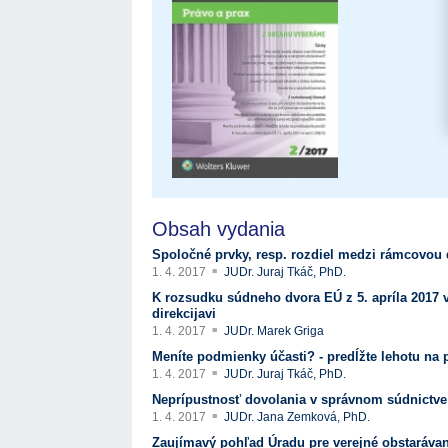
17. 7. 2026
Úrad pre verejné obstarávanie
Výzva č. 3/2026: Podpo
prezentáciu kultúr...
Týždenný súhrn výstupov ÚVO za 27. týždeň
22. 1. 2026
17. 7. 2026
Úrad pre verejné obstarávanie
Otvorenie výzvy na pred
Zelené obstarávanie naráža na bariéry aj obavy
pre spracovanie ...
8. 7. 2026
Úrad pre verejné obstarávanie
22. 1. 2026
Predseda ÚVO prehodnotil rozhodnutia týkajúce s
Výzva na poskytnutie s
konfliktu záujmov
potenciálnych c...
8. 7. 2026
Úrad pre verejné obstarávanie
14. 11. 2025
Tretia výzva v Interre
regiónu oficiálne vyhlá..
2. 10. 2025
Obsah vydania
Spoločné prvky, resp. rozdiel medzi rámcov
1. 4. 2017
JUDr. Juraj Tkáč, PhD.
K rozsudku súdneho dvora EÚ z 5. apríla 2017 v
direkcijavi
1. 4. 2017
JUDr. Marek Griga
Meníte podmienky účasti? - predĺžte lehotu na 
1. 4. 2017
JUDr. Juraj Tkáč, PhD.
Neprípustnosť dovolania v správnom súdnictve
1. 4. 2017
JUDr. Jana Zemková, PhD.
Zaujímavý pohľad Úradu pre verejné obstarávani