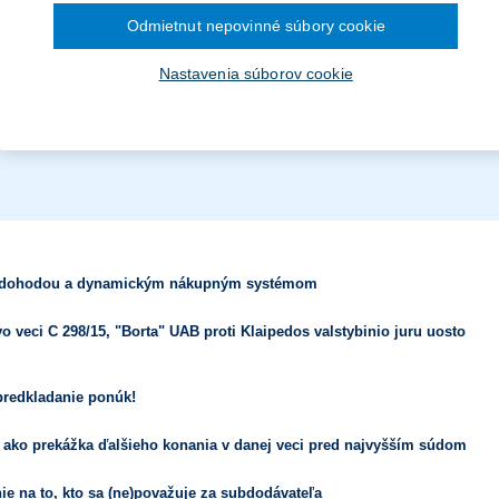
ra pre vybavenie knižníc a
Odmietnut nepovinné súbory cookie
December 2024
November 2024
kladanie žiadostí o dotácie
Október 2024
Nastavenia súborov cookie
September 2024
August 2024
a
lužieb pre zhotovenie analýzy
Júl 2024
Jún 2024
Máj 2024
Apríl 2024
g Programe dunajského
.
Marec 2024
Február 2024
Január 2024
2023
December 2023
ou dohodou a dynamickým nákupným systémom
November 2023
Október 2023
September 2023
o veci C 298/15, "Borta" UAB proti Klaipedos valstybinio juru uosto
predkladanie ponúk!
 ako prekážka ďalšieho konania v danej veci pred najvyšším súdom
e na to, kto sa (ne)považuje za subdodávateľa