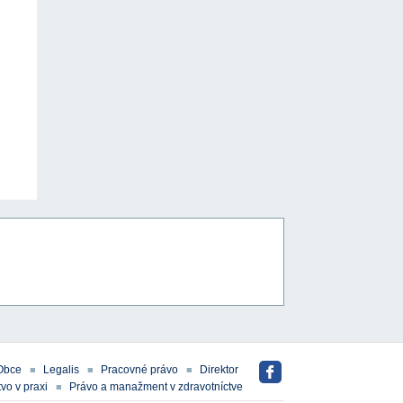
Obce
Legalis
Pracovné právo
Direktor
vo v praxi
Právo a manažment v zdravotníctve