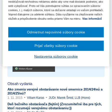
neobťažovali nevhodnou reklamou alebo aby sme mali dostatok podnetov, ako
web vylepšovať. Preto od Vás potrebujeme súhlas so spracovaním súborov
cookies, t. j. malých súborov, ktoré sa dočasne ukladajú vo vašom prehliadači.
Vopred ďakujeme za udelenie súhlasu. Dáta využijeme na zlepšovanie našich
služieb a prispôsobenie obsahu webu priamo Vám na mieru.
Viac informácií
Odmietnut nepovinné súbory cookie
Prijať všetky súbory cookie
Nastavenia súborov cookie
Obsah vydania
Ako zmenia verejné obstarávanie nové smernice 2014/24/eú a
2014/25/eú?
1. 11. 2015
Viliam Karas
JUDr. Marek Šmid, LLB (Hons)
Deň bežného obstarávača (fejtón) (Zrozumiteľné iba pre tých,
ktorí rozumejú verejnému obstarávaniu:))