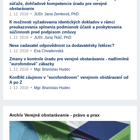
súťaže, dohľadové kompetencie úradu pre verejné
obstarávanie
1. 12. 2018
JUDr. Jana Zemková, PhD.
K možnosti vyžadovania identických dokladov v rámci
preukazovania splnenia podmienok účasti a poskytovania
súčinnosti pred podpisom zmluvy
1. 12. 2018
JUDr. Juraj Tkáč, PhD.
Nese zadavatel odpovědnost za dodavatelsky řetězec?
1. 12. 2018
Eva Chvalkovská
Zmeny v kontrole úradu pre verejné obstarávanie - nadlimitné
"eurofondové" zákazky
1. 12. 2018
Mgr. Branislav Hudec
Konflikt záujmov v "eurofondovom" verejnom obstáravaní od
A po Z
1. 12. 2018
Mgr. Branislav Hudec
Archív Verejné obstarávanie - právo a prax