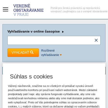
Portál pre širokú právnickú aj neprávnickú
verejnosť zaujímajúcu sa o verejné obstarávanie
Vyhľadávanie
v online časopise
Rozšírené
VYHĽADAŤ
vyhľadávanie
Online časopis
Súhlas s cookies
Hlavná stránka
Verejné obstarávanie - právo a prax
Ročník 2018
Vážený návštevník, snažíme sa zo všetkých síl prinášať vysokú úroveň
Verejné obstarávanie - právo a prax
používateľského komfortu pri používaní našich webstránok. Medzi základné
6/2018
predpoklady patrí napr. aby správne fungovalo vyhľadávanie, aby sme vás
neobťažovali nevhodnou reklamou alebo aby sme mali dostatok podnetov, ako
ISSN 2453-6512 (online)
ISSN
web vylepšovať. Preto od Vás potrebujeme súhlas so spracovaním súborov
1339-5963 (tlačené vydanie)
cookies, t. j. malých súborov, ktoré sa dočasne ukladajú vo vašom prehliadači.