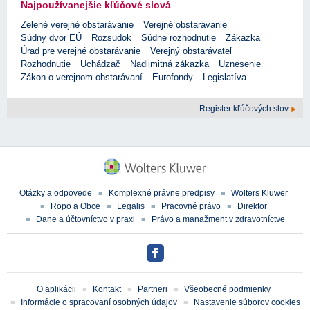
Najpoužívanejšie kľúčové slová
Zelené verejné obstarávanie
Verejné obstarávanie
Súdny dvor EÚ
Rozsudok
Súdne rozhodnutie
Zákazka
Úrad pre verejné obstarávanie
Verejný obstarávateľ
Rozhodnutie
Uchádzač
Nadlimitná zákazka
Uznesenie
Zákon o verejnom obstarávaní
Eurofondy
Legislatíva
Register kľúčových slov
Otázky a odpovede
Komplexné právne predpisy
Wolters Kluwer
Ropo a Obce
Legalis
Pracovné právo
Direktor
Dane a účtovníctvo v praxi
Právo a manažment v zdravotníctve
O aplikácii
Kontakt
Partneri
Všeobecné podmienky
Ïnformácie o spracovaní osobných údajov
Nastavenie súborov cookies