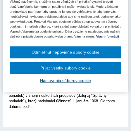
Vážený návštevník, snažíme sa zo všetkých síl prinášať vysokú úroveň
používateľského komfortu pri používaní našich webstránok. Medzi základné
predpoklady patrí napr. aby správne fungovalo vyhľadávanie, aby sme vás
neobťažovali nevhodnou reklamou alebo aby sme mali dostatok podnetov, ako
web vylepšovať. Preto od Vás potrebujeme súhlas so spracovaním súborov
cookies, t. j. malých súborov, ktoré sa dočasne ukladajú vo vašom prehliadači.
Vopred ďakujeme za udelenie súhlasu. Dáta využijeme na zlepšovanie našich
služieb a prispôsobenie obsahu webu priamo Vám na mieru.
Viac informácií
Verejné obstarávanie - právo a prax (1)
Odmietnut nepovinné súbory cookie
Aktuality (0)
Prijať všetky súbory cookie
Doručovanie v správnom konaní verzus
doručovanie vo verejnom obstarávaní
Nastavenia súborov cookie
Všeobecným predpisom upravujúcim konanie pred správnymi
orgánmi je zákon č. 71/1967 Zb. o správnom konaní (správny
poriadok) v znení neskorších predpisov (ďalej aj "Správny
poriadok"), ktorý nadobudol účinnosť 1. januára 1968. Od tohto
dátumu podľ...