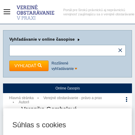
Portál pre širokú právnickú aj neprávnickú
verejnosť zaujímajúcu sa o verejné obstarávanie
Vyhľadávanie
v online časopise
Rozšírené
VYHĽADAŤ
vyhľadávanie
Online časopis
Hlavná stránka
Verejné obstarávanie - právo a prax
Autor/i
Veronika Gembalová
Autor/i
Súhlas s cookies
Počet článkov autora: 1