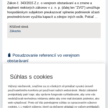
Zákon č. 343/2015 Z.z. o verejnom obstarávaní a o zmene a
doplnení niektorých zákonov v z. n. p. (ďalej len "ZVO") umožňuje
hospodárskym subjektom preukazovať splnenie podmienok účasti
prostredníctvom využitia kapacít a zdrojov iných osôb. Pokiaľ ...
Kľúčové slová
Zákazka
Posudzovanie referencií vo verejnom
obstarávaní
Vo verejnom obstarávaní sa možno stretnúť s rôznymi prípadmi
posudzovania referencií. Referencia často rozhoduje o tom, či
Súhlas s cookies
uchádzač preukázal relevantnú technickú alebo odbornú
spôsobilosť. Jej posúdenie by preto malo spočívať najmä v
preskúmaní, ...
Vážený návštevník, snažíme sa zo všetkých síl prinášať vysokú úroveň
používateľského komfortu pri používaní našich webstránok. Medzi základné
predpoklady patrí napr. aby správne fungovalo vyhľadávanie, aby sme vás
Kľúčové slová
neobťažovali nevhodnou reklamou alebo aby sme mali dostatok podnetov, ako
Verejné obstarávanie
Referencie
web vylepšovať. Preto od Vás potrebujeme súhlas so spracovaním súborov
cookies, t. j. malých súborov, ktoré sa dočasne ukladajú vo vašom prehliadači.