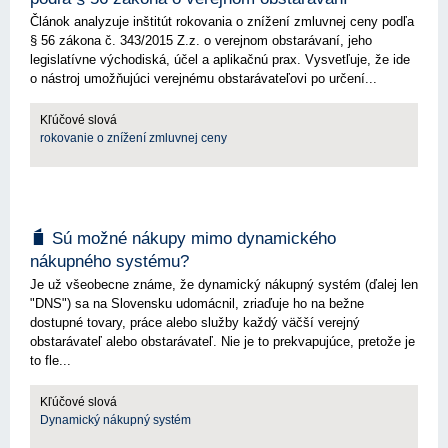
Článok analyzuje inštitút rokovania o znížení zmluvnej ceny podľa
§ 56 zákona č. 343/2015 Z.z. o verejnom obstarávaní, jeho
legislatívne východiská, účel a aplikačnú prax. Vysvetľuje, že ide
o nástroj umožňujúci verejnému obstarávateľovi po určení...
Kľúčové slová
rokovanie o znížení zmluvnej ceny
Sú možné nákupy mimo dynamického
nákupného systému?
Je už všeobecne známe, že dynamický nákupný systém (ďalej len
"DNS") sa na Slovensku udomácnil, zriaďuje ho na bežne
dostupné tovary, práce alebo služby každý väčší verejný
obstarávateľ alebo obstarávateľ. Nie je to prekvapujúce, pretože je
to fle...
Kľúčové slová
Dynamický nákupný systém