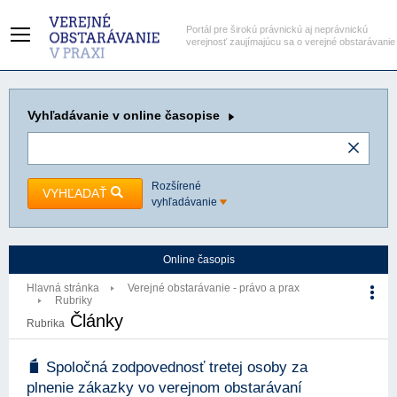
Portál pre širokú právnickú aj neprávnickú
verejnosť zaujímajúcu sa o verejné obstarávanie
Vyhľadávanie
v online časopise
Rozšírené
VYHĽADAŤ
vyhľadávanie
Online časopis
Hlavná stránka
Verejné obstarávanie - právo a prax
Rubriky
Články
Rubrika
Spoločná zodpovednosť tretej osoby za
plnenie zákazky vo verejnom obstarávaní