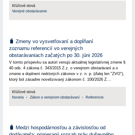
Kľúčové slová
Verejné obstarávanie
Zmeny vo vysvetľovaní a dopĺňaní
zoznamu referencií vo verejných
obstarávaniach začatých po 30. júni 2026
V tomto príspevku sa autori venujú aktuálnej legislatívnej zmene §
40 ods. 4 zákona č. 343/2015 Z.z. o verejnom obstarávaní a o
zmene a doplnení niektorých zákonov v z. n. p. (ďalej len "ZVO"),
ktorý bol zásadne novelizovaný zákonom č. 100/2026 Z....
Kľúčové slová
Novela
Zákon o verejnom obstarávaní
Referencie
Medzi hospodárnosťou a závislosťou od
dodávateľa: primeraný rozsah práv duševného