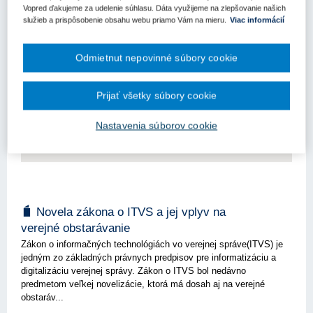
Vopred ďakujeme za udelenie súhlasu. Dáta využijeme na zlepšovanie našich
služieb a prispôsobenie obsahu webu priamo Vám na mieru.
Viac informácií
Vysvetľovanie podmienok účasti po novom
Odmietnut nepovinné súbory cookie
Od 1. júla 2026 je účinná novela zákona č. 343/2015 Z.z. o
verejnom obstarávaní a o zmene a doplnení niektorých zákonov v
z. n. p. (ďalej len "ZVO"), ktorá prináša viaceré zmeny, pričom tou
Prijať všetky súbory cookie
najpodstatnejšou je nová úprava vysvetľovania dokladov pr...
Nastavenia súborov cookie
Kľúčové slová
Novela
Zákon o verejnom obstarávaní
Novela zákona o ITVS a jej vplyv na
verejné obstarávanie
Zákon o informačných technológiách vo verejnej správe(ITVS) je
jedným zo základných právnych predpisov pre informatizáciu a
digitalizáciu verejnej správy. Zákon o ITVS bol nedávno
predmetom veľkej novelizácie, ktorá má dosah aj na verejné
obstaráv...