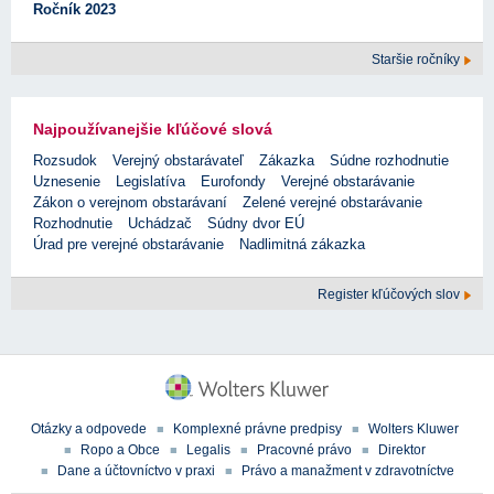
Ročník 2023
Staršie ročníky
Najpoužívanejšie kľúčové slová
Rozsudok
Verejný obstarávateľ
Zákazka
Súdne rozhodnutie
Uznesenie
Legislatíva
Eurofondy
Verejné obstarávanie
Zákon o verejnom obstarávaní
Zelené verejné obstarávanie
Rozhodnutie
Uchádzač
Súdny dvor EÚ
Úrad pre verejné obstarávanie
Nadlimitná zákazka
Register kľúčových slov
Otázky a odpovede
Komplexné právne predpisy
Wolters Kluwer
Ropo a Obce
Legalis
Pracovné právo
Direktor
Dane a účtovníctvo v praxi
Právo a manažment v zdravotníctve