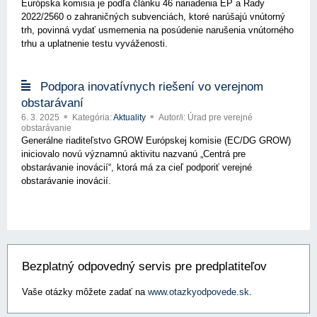
Európska komisia je podľa článku 46 nariadenia EP a Rady
2022/2560 o zahraničných subvenciách, ktoré narúšajú vnútorný
trh, povinná vydať usmernenia na posúdenie narušenia vnútorného
trhu a uplatnenie testu vyváženosti.
Podpora inovatívnych riešení vo verejnom
obstarávaní
6. 3. 2025
Kategória:
Aktuality
Autor/i: Úrad pre verejné
obstarávanie
Generálne riaditeľstvo GROW Európskej komisie (EC/DG GROW)
iniciovalo novú významnú aktivitu nazvanú „Centrá pre
obstarávanie inovácií“, ktorá má za cieľ podporiť verejné
obstarávanie inovácií.
Bezplatný odpovedný servis pre predplatiteľov
Vaše otázky môžete zadať na
www.otazkyodpovede.sk
.