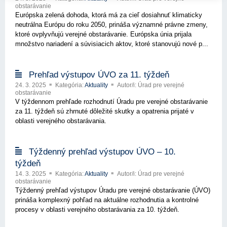
obstarávanie
Európska zelená dohoda, ktorá má za cieľ dosiahnuť klimaticky
neutrálna Európu do roku 2050, prináša významné právne zmeny,
ktoré ovplyvňujú verejné obstarávanie. Európska únia prijala
množstvo nariadení a súvisiacich aktov, ktoré stanovujú nové p...
Prehľad výstupov ÚVO za 11. týždeň
24. 3. 2025
Kategória:
Aktuality
Autor/i: Úrad pre verejné
obstarávanie
V týždennom prehľade rozhodnutí Úradu pre verejné obstarávanie
za 11. týždeň sú zhrnuté dôležité skutky a opatrenia prijaté v
oblasti verejného obstarávania.
Týždenný prehľad výstupov ÚVO – 10.
týždeň
14. 3. 2025
Kategória:
Aktuality
Autor/i: Úrad pre verejné
obstarávanie
Týždenný prehľad výstupov Úradu pre verejné obstarávanie (ÚVO)
prináša komplexný pohľad na aktuálne rozhodnutia a kontrolné
procesy v oblasti verejného obstarávania za 10. týždeň.