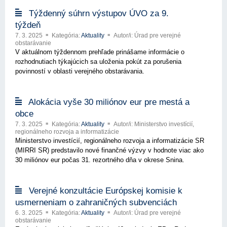
Týždenný súhrn výstupov ÚVO za 9.
týždeň
7. 3. 2025
Kategória:
Aktuality
Autor/i: Úrad pre verejné
obstarávanie
V aktuálnom týždennom prehľade prinášame informácie o
rozhodnutiach týkajúcich sa uloženia pokút za porušenia
povinností v oblasti verejného obstarávania.
Alokácia vyše 30 miliónov eur pre mestá a
obce
7. 3. 2025
Kategória:
Aktuality
Autor/i: Ministerstvo investícií,
regionálneho rozvoja a informatizácie
Ministerstvo investícií, regionálneho rozvoja a informatizácie SR
(MIRRI SR) predstavilo nové finančné výzvy v hodnote viac ako
30 miliónov eur počas 31. rezortného dňa v okrese Snina.
Verejné konzultácie Európskej komisie k
usmerneniam o zahraničných subvenciách
6. 3. 2025
Kategória:
Aktuality
Autor/i: Úrad pre verejné
obstarávanie