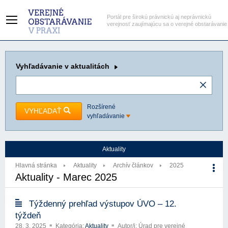
Portál pre širokú právnickú aj neprávnickú
verejnosť zaujímajúcu sa o verejné obstarávanie
Vyhľadávanie
v aktualitách
Rozšírené
VYHĽADAŤ
vyhľadávanie
Aktuality
Hlavná stránka
Aktuality
Archív článkov
2025
Aktuality - Marec 2025
Týždenný prehľad výstupov ÚVO – 12.
týždeň
28. 3. 2025
Kategória:
Aktuality
Autor/i: Úrad pre verejné