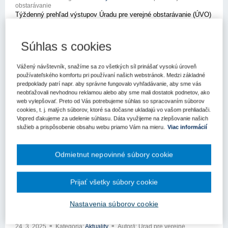
obstarávanie
Týždenný prehľad výstupov Úradu pre verejné obstarávanie (ÚVO)
za 12. týždeň prináša súhrn rozhodnutí, pokút a metodických
usmernení vydaných v sledovanom období.
Súhlas s cookies
Usmernenie k aplikácii priameho
Vážený návštevník, snažíme sa zo všetkých síl prinášať vysokú úroveň
rokovacieho konania z dôvodu mimoriadnej
používateľského komfortu pri používaní našich webstránok. Medzi základné
predpoklady patrí napr. aby správne fungovalo vyhľadávanie, aby sme vás
udalosti
neobťažovali nevhodnou reklamou alebo aby sme mali dostatok podnetov, ako
27. 3. 2025
Kategória:
Aktuality
Autor/i: Úrad pre verejné
web vylepšovať. Preto od Vás potrebujeme súhlas so spracovaním súborov
obstarávanie
cookies, t. j. malých súborov, ktoré sa dočasne ukladajú vo vašom prehliadači.
Vopred ďakujeme za udelenie súhlasu. Dáta využijeme na zlepšovanie našich
služieb a prispôsobenie obsahu webu priamo Vám na mieru.
Viac informácií
Výročná správa EPPO za rok 2024
26. 3. 2025
Kategória:
Aktuality
Autor/i: Úrad pre verejné
Odmietnut nepovinné súbory cookie
obstarávanie
Európska prokuratúra (EPPO) zverejnila tento mesiac výročnú
správu za minulý rok.
Prijať všetky súbory cookie
Informácie o sektorovej legislatíve na web
Nastavenia súborov cookie
stránke ÚVO
24. 3. 2025
Kategória:
Aktuality
Autor/i: Úrad pre verejné