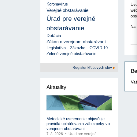
17. 7. 2026
Úrad pre verejné obstarávanie
Výzva č. 3/2026: Podpo
Koronavírus
Úvo
prezentáciu kultúr...
ÚVO automatizuje zápis do Zoznamu
22. 1. 2026
Verejné obstarávanie
web
hospodárskych subjektov
17. 7. 2026
Úrad pre verejné obstarávanie
Otvorenie výzvy na pred
obs
Úrad pre verejné
pre spracovanie ...
Týždenný súhrn výstupov ÚVO za 27. týždeň
22. 1. 2026
Na 
17. 7. 2026
Úrad pre verejné obstarávanie
obstarávanie
Výzva na poskytnutie s
Zelené obstarávanie naráža na bariéry aj obavy
Dotácia
potenciálnych c...
8. 7. 2026
Úrad pre verejné obstarávanie
14. 11. 2025
Zákon o verejnom obstarávaní
Tretia výzva v Interre
Legislatíva
Zákazka
COVID-19
regiónu oficiálne vyhlá..
Zelené verejné obstarávanie
2. 10. 2025
Register kľúčových slov
Be
Vaš
Aktuality
Metodické usmernenie objasňuje
pravidlá uplatňovania zábezpeky vo
verejnom obstarávaní
7. 8. 2026
Úrad pre verejné