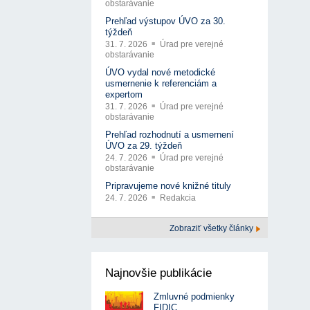
obstarávanie
Prehľad výstupov ÚVO za 30.
týždeň
31. 7. 2026
Úrad pre verejné
obstarávanie
ÚVO vydal nové metodické
usmernenie k referenciám a
expertom
31. 7. 2026
Úrad pre verejné
obstarávanie
Prehľad rozhodnutí a usmernení
ÚVO za 29. týždeň
24. 7. 2026
Úrad pre verejné
obstarávanie
Pripravujeme nové knižné tituly
24. 7. 2026
Redakcia
Zobraziť všetky články
Najnovšie publikácie
Zmluvné podmienky
FIDIC