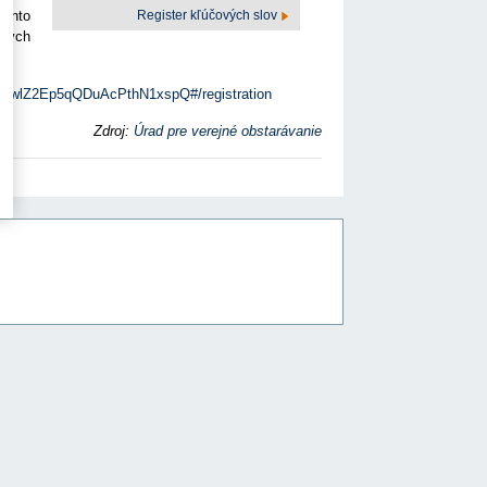
Register kľúčových slov
Tento
jných
/WN_wlZ2Ep5qQDuAcPthN1xspQ#/registration
Zdroj:
Úrad pre verejné obstarávanie