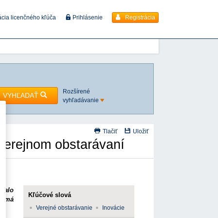
Registrácia
ácia licenčného kľúča
Prihlásenie
Rozšírené
VYHĽADAŤ
vyhľadávanie
Tlačiť
Uložiť
 verejnom obstarávaní
valo
Kľúčové slová
rá má
Verejné obstarávanie
Inovácie