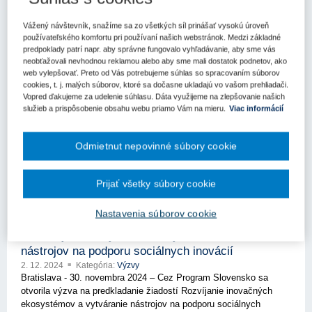
10. 12. 2024
Kategória:
Výzvy
Ministerstvo kultúry Slovenskej republiky zverejnilo dotačnú výzvu
Vážený návštevník, snažíme sa zo všetkých síl prinášať vysokú úroveň
používateľského komfortu pri používaní našich webstránok. Medzi základné
v rámci programu "Kultúra znevýhodnených skupín", ktorá ponúka
predpoklady patrí napr. aby správne fungovalo vyhľadávanie, aby sme vás
celkovú podporu vo výške 980 000 eur.
neobťažovali nevhodnou reklamou alebo aby sme mali dostatok podnetov, ako
web vylepšovať. Preto od Vás potrebujeme súhlas so spracovaním súborov
cookies, t. j. malých súborov, ktoré sa dočasne ukladajú vo vašom prehliadači.
Fond na podporu kultúry národnostných
Vopred ďakujeme za udelenie súhlasu. Dáta využijeme na zlepšovanie našich
menšín vyhlasuje tretiu výzvu pre rok 2025
služieb a prispôsobenie obsahu webu priamo Vám na mieru.
Viac informácií
10. 12. 2024
Kategória:
Výzvy
Fond na podporu kultúry národnostných menšín vyhlásil tretiu
Odmietnut nepovinné súbory cookie
výzvu na predkladanie žiadostí o dotácie na rok 2025, pričom
termín na ich podanie pre maďarskú národnostnú menšinu je
stanovený do 8. januára 2025.
Prijať všetky súbory cookie
Nastavenia súborov cookie
Nová výzva SocInoLab: Rozvíjanie
inovačných ekosystémov a vytváranie
nástrojov na podporu sociálnych inovácií
2. 12. 2024
Kategória:
Výzvy
Bratislava - 30. novembra 2024 – Cez Program Slovensko sa
otvorila výzva na predkladanie žiadostí Rozvíjanie inovačných
ekosystémov a vytváranie nástrojov na podporu sociálnych