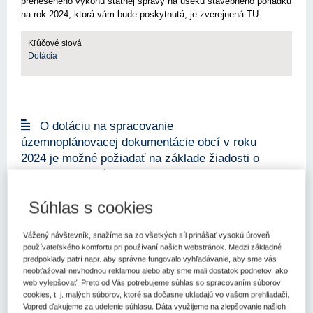
preneseného výkonu štátnej správy na úseku stavebného poriadku
na rok 2024, ktorá vám bude poskytnutá, je zverejnená TU.
Kľúčové slová
Dotácia
O dotáciu na spracovanie
územnoplánovacej dokumentácie obcí v roku
2024 je možné požiadať na základe žiadosti o
poskytnutie dotácie
26. 1. 2024
Kategória:
Aktuality
Autor/i: Združenie miest a obcí
Slovenska
Súhlas s cookies
Bratislava - 25. januára 2024 - O dotáciu na spracovanie
územnoplánovacej dokumentácie obcí v roku 2024 je možné
Vážený návštevník, snažíme sa zo všetkých síl prinášať vysokú úroveň
požiadať na základe žiadosti o poskytnutie dotácie, ktorej vzor je
používateľského komfortu pri používaní našich webstránok. Medzi základné
uvedený v prílohe zákona o poskytovaní dotácií úradu každoročne
predpoklady patrí napr. aby správne fungovalo vyhľadávanie, aby sme vás
od...
neobťažovali nevhodnou reklamou alebo aby sme mali dostatok podnetov, ako
web vylepšovať. Preto od Vás potrebujeme súhlas so spracovaním súborov
Kľúčové slová
cookies, t. j. malých súborov, ktoré sa dočasne ukladajú vo vašom prehliadači.
Dotácia
Vopred ďakujeme za udelenie súhlasu. Dáta využijeme na zlepšovanie našich