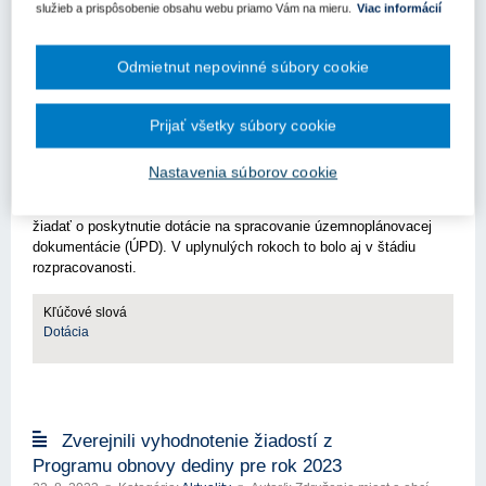
služieb a prispôsobenie obsahu webu priamo Vám na mieru.
Viac informácií
Odmietnut nepovinné súbory cookie
Informácia o poskytovaní dotácií na
spracovanie územnoplánovacej dokumentácie
Prijať všetky súbory cookie
obcí v roku 2024
18. 1. 2024
Kategória:
Aktuality
Autor/i: Združenie miest a obcí
Nastavenia súborov cookie
Slovenska
Bratislava - 6. januára 2024 - Miestne samosprávy majú možnosť
žiadať o poskytnutie dotácie na spracovanie územnoplánovacej
dokumentácie (ÚPD). V uplynulých rokoch to bolo aj v štádiu
rozpracovanosti.
Kľúčové slová
Dotácia
Zverejnili vyhodnotenie žiadostí z
Programu obnovy dediny pre rok 2023