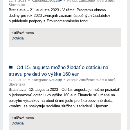
22. 8. 2023
Kategória:
Aktuality
Autor/i: Združenie miest a obcí
Slovenska
Bratislava – 21. augusta 2023 - V rámci Programu obnovy
dediny pre rok 2023 zverejnili zoznam úspešných žiadateľov
o pridelenie podpory z Environmentálneho fondu.
Kľúčové slová
Dotácia
Od 15. augusta možno žiadať o dotáciu na
stravu pre deti vo výške 160 eur
17. 8. 2023
Kategória:
Aktuality
Autor/i: Združenie miest a obcí
Slovenska
Bratislava - 12. augusta 2023 - Od 15. augusta je možné požiadať
o jednorazovú dotáciu vo výške 160 eur. Financie sú určené na
pokrytie výdavkov na obed či iné jedlo pre školopovinné dieťa,
ktorému sa poskytuje sociálna služba v zariadení. Upozorn...
Kľúčové slová
Dotácia