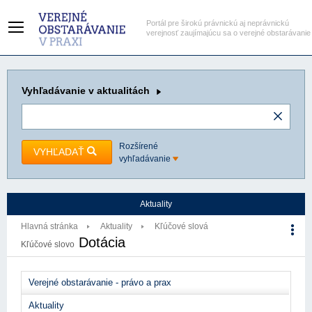
Portál pre širokú právnickú aj neprávnickú
verejnosť zaujímajúcu sa o verejné obstarávanie
Vyhľadávanie
v aktualitách
Rozšírené
VYHĽADAŤ
vyhľadávanie
Aktuality
Hlavná stránka
Aktuality
Kľúčové slová
Dotácia
Kľúčové slovo
Verejné obstarávanie - právo a prax
Aktuality