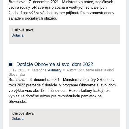
Bratislava - 7. decembra 2021 - Ministerstvo práce, sociálnych
vecí a rodiny SR zverejnilo zoznam všetkých schválených
žiadostí na výživové doplnky pre prijímateľov a zamestnancov
zariadení sociálnych služieb.
Kľúčové slová
Dotácia
Dotácie Obnovme si svoj dom 2022
3. 12. 2021
Kategória:
Aktuality
Autor/i: Združenie miest a obcí
Slovenska
Bratislava – 3. decembra 2021 - Ministerstvo kultúry SR chce v
roku 2022 prerozdeliť dotácie v programe Obnovme si svoj dom
vo výške viac ako 12 miliónov eur. Rezort kultúry každý rok
vyhlasuje dotačné výzvy pre rekonštrukciu pamiatok na
Slovensku.
Kľúčové slová
Dotácia