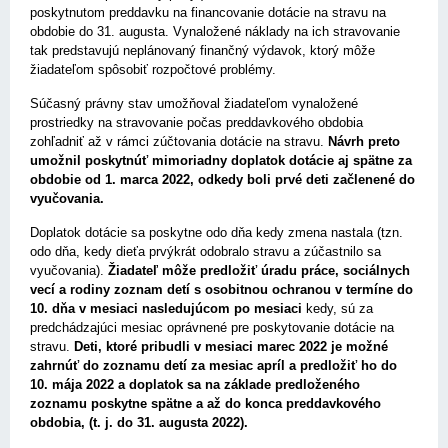
poskytnutom preddavku na financovanie dotácie na stravu na
obdobie do 31. augusta. Vynaložené náklady na ich stravovanie
tak predstavujú neplánovaný finančný výdavok, ktorý môže
žiadateľom spôsobiť rozpočtové problémy.
Súčasný právny stav umožňoval žiadateľom vynaložené
prostriedky na stravovanie počas preddavkového obdobia
zohľadniť až v rámci zúčtovania dotácie na stravu.
Návrh preto
umožnil poskytnúť mimoriadny doplatok dotácie aj spätne za
obdobie od 1. marca 2022, odkedy boli prvé deti začlenené do
vyučovania.
Doplatok dotácie sa poskytne odo dňa kedy zmena nastala (tzn.
odo dňa, kedy dieťa prvýkrát odobralo stravu a zúčastnilo sa
vyučovania).
Žiadateľ môže predložiť úradu práce, sociálnych
vecí a rodiny zoznam detí s osobitnou ochranou v termíne do
10. dňa v mesiaci nasledujúcom po mesiaci
kedy, sú za
predchádzajúci mesiac oprávnené pre poskytovanie dotácie na
stravu.
Deti, ktoré pribudli v mesiaci marec 2022 je možné
zahrnúť do zoznamu detí za mesiac apríl a predložiť ho do
10. mája 2022 a doplatok sa na základe predloženého
zoznamu poskytne spätne a až do konca preddavkového
obdobia, (t. j. do 31. augusta 2022).