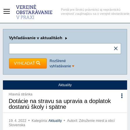
Portál pre širokú právnickú aj neprávnickú
verejnosť zaujímajúcu sa o verejné obstarávanie
Vyhľadávanie
v aktualitách
Rozšírené
VYHĽADAŤ
vyhľadávanie
Aktuality
Hlavná stránka
Dotácie na stravu sa upravia a doplatok
dostanú školy i spätne
19. 4. 2022
Kategória:
Aktuality
Autor/i: Združenie miest a obcí
Slovenska