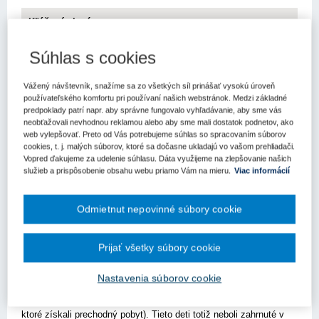
Kľúčové slová
Dotácia
Súhlas s cookies
Register kľúčových slov
Vážený návštevník, snažíme sa zo všetkých síl prinášať vysokú úroveň
používateľského komfortu pri používaní našich webstránok. Medzi základné
Bratislava – 16. apríla 2022 - Ministerstvo práce, sociálnych
predpoklady patrí napr. aby správne fungovalo vyhľadávanie, aby sme vás
vecí a rodiny upravilo poskytovanie dotácie na podporu
neobťažovali nevhodnou reklamou alebo aby sme mali dostatok podnetov, ako
výchovy k stravovacím návykom dieťaťa (dotácie na stravu).
web vylepšovať. Preto od Vás potrebujeme súhlas so spracovaním súborov
Školy budú môcť získať mimoriadny doplatok dotácie aj
cookies, t. j. malých súborov, ktoré sa dočasne ukladajú vo vašom prehliadači.
spätne.
Vopred ďakujeme za udelenie súhlasu. Dáta využijeme na zlepšovanie našich
služieb a prispôsobenie obsahu webu priamo Vám na mieru.
Viac informácií
Dôvodom je nárast počtu oprávnených detí pre poskytovanie
dotácie na stravu v súvislosti s krízovou situáciou pre vojenský
Odmietnut nepovinné súbory cookie
konflikt na Ukrajine. Vláda návrh nariadenia rezortu práce
schválila.
Možnosti a postupy poskytovania mimoriadneho doplatku dotácie
Prijať všetky súbory cookie
na stravu sa upravujú z dôvodu nárastu počtu oprávnených detí
pre poskytovanie dotácie na stravu (sú to deti, ktorým sa
Nastavenia súborov cookie
poskytuje dočasné útočisko, deti, ktoré v súvislosti s krízovou
situáciou sú žiadateľmi o azyl alebo doplnkovú ochranu alebo deti,
ktoré získali prechodný pobyt). Tieto deti totiž neboli zahrnuté v