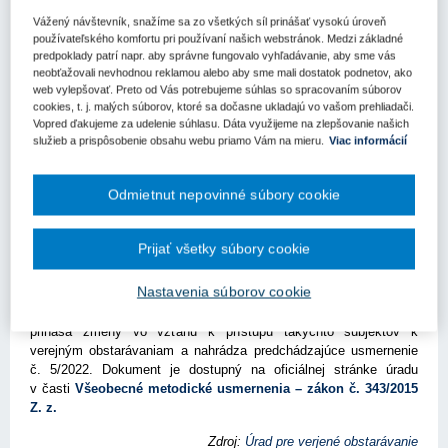
Vážený návštevník, snažíme sa zo všetkých síl prinášať vysokú úroveň
Kľúčové slová
používateľského komfortu pri používaní našich webstránok. Medzi základné
predpoklady patrí napr. aby správne fungovalo vyhľadávanie, aby sme vás
Zákon o verejnom obstarávaní
Úrad pre verejné obstarávanie
neobťažovali nevhodnou reklamou alebo aby sme mali dostatok podnetov, ako
Metodické usmernenie
web vylepšovať. Preto od Vás potrebujeme súhlas so spracovaním súborov
cookies, t. j. malých súborov, ktoré sa dočasne ukladajú vo vašom prehliadači.
Register kľúčových slov
Vopred ďakujeme za udelenie súhlasu. Dáta využijeme na zlepšovanie našich
služieb a prispôsobenie obsahu webu priamo Vám na mieru.
Viac informácií
Úrad pre verejné obstarávanie vydal nové všeobecné
metodické usmernenie č. 03/2025 v súlade s novelizáciou § 10
Odmietnut nepovinné súbory cookie
ods. 4 zákona č. 343/2015 Z. z. o verejnom obstarávaní
účinnou od 15. januára 2025 a na základe rozsudku SD EÚ vo
veci C-652/22 Kolin Inşaat Turizm Sanayi ve Ticaret AȘ.
Prijať všetky súbory cookie
Usmernenie detailne objasňuje postupy verejných obstarávateľov
Nastavenia súborov cookie
pri zohľadňovaní účasti hospodárskych subjektov z tretích krajín
mimo medzinárodných zmlúv, ktorými je EÚ viazaná. Aktualizácia
prináša zmeny vo vzťahu k prístupu takýchto subjektov k
verejným obstarávaniam a nahrádza predchádzajúce usmernenie
č. 5/2022. Dokument je dostupný na oficiálnej stránke úradu
v časti
Všeobecné metodické usmernenia – zákon č. 343/2015
Z. z.
Zdroj:
Úrad pre verjené obstarávanie