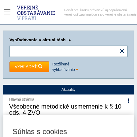
Portál pre širokú právnickú aj neprávnickú
verejnosť zaujímajúcu sa o verejné obstarávanie
Vyhľadávanie
v aktualitách
Rozšírené
VYHĽADAŤ
vyhľadávanie
Aktuality
Hlavná stránka
Všeobecné metodické usmernenie k § 10
ods. 4 ZVO
9. 7. 2025
Kategória:
Aktuality
Autor/i: Úrad pre verejné
Súhlas s cookies
obstarávanie