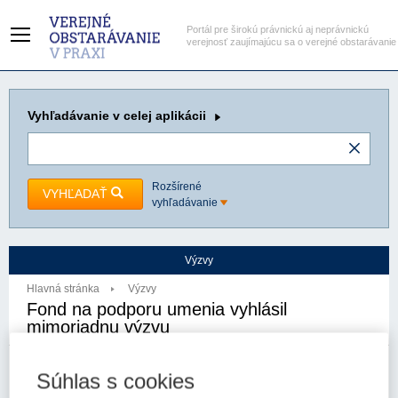
Portál pre širokú právnickú aj neprávnickú
verejnosť zaujímajúcu sa o verejné obstarávanie
Vyhľadávanie
v celej aplikácii
Rozšírené
VYHĽADAŤ
vyhľadávanie
Výzvy
Hlavná stránka
Výzvy
Fond na podporu umenia vyhlásil
mimoriadnu výzvu
24. 3. 2025
Kategória:
Výzvy
Súhlas s cookies