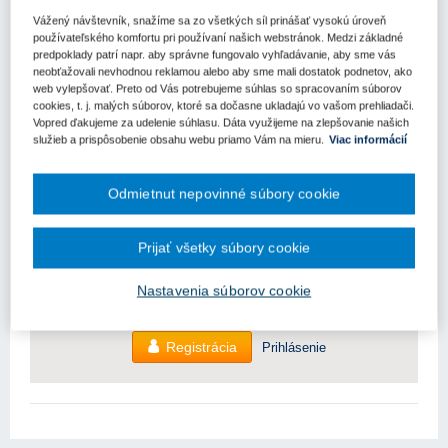
Fond na podporu umenia vyhlásil špeciálnu výzvu číslo
Vážený návštevník, snažíme sa zo všetkých síl prinášať vysokú úroveň
1/2025 na podanie žiadostí pre oprávnených žiadateľov v
používateľského komfortu pri používaní našich webstránok. Medzi základné
rámci dvoch podprogramov.
predpoklady patrí napr. aby správne fungovalo vyhľadávanie, aby sme vás
neobťažovali nevhodnou reklamou alebo aby sme mali dostatok podnetov, ako
Ide o podprogram 8.1 A Komplexná obnova kultúrnej infraštruktúry
web vylepšovať. Preto od Vás potrebujeme súhlas so spracovaním súborov
- fáza A a podprogram
cookies, t. j. malých súborov, ktoré sa dočasne ukladajú vo vašom prehliadači.
Vopred ďakujeme za udelenie súhlasu. Dáta využijeme na zlepšovanie našich
služieb a prispôsobenie obsahu webu priamo Vám na mieru.
Viac informácií
Pre zobrazenie článku nemáte dostatočné oprávnenia.
Odmietnut nepovinné súbory cookie
Odomknite si prístup k odbornému obsahu na portáli.
Prístup k obsahu portálu majú len registrovaní používatelia
portálu. Pokiaľ ste už zaregistrovaný, stačí sa prihlásiť.
Prijať všetky súbory cookie
Ak ešte nemáte prístup k obsahu portálu, využite 10-dňovú
Nastavenia súborov cookie
demo licenciu zdarma (stačí sa zaregistrovať).
Registrácia
Prihlásenie