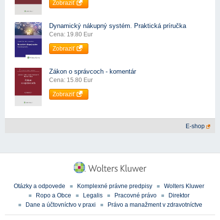
Zobraziť
Dynamický nákupný systém. Praktická príručka
Cena: 19.80 Eur
Zobraziť
Zákon o správcoch - komentár
Cena: 15.80 Eur
Zobraziť
E-shop
Otázky a odpovede
Komplexné právne predpisy
Wolters Kluwer
Ropo a Obce
Legalis
Pracovné právo
Direktor
Dane a účtovníctvo v praxi
Právo a manažment v zdravotníctve