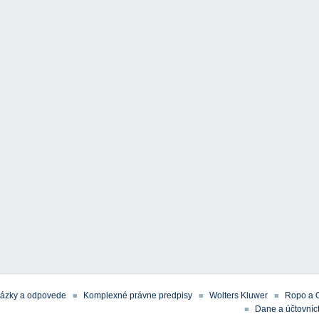
tázky a odpovede
Komplexné právne predpisy
Wolters Kluwer
Ropo a 
Dane a účtovníct