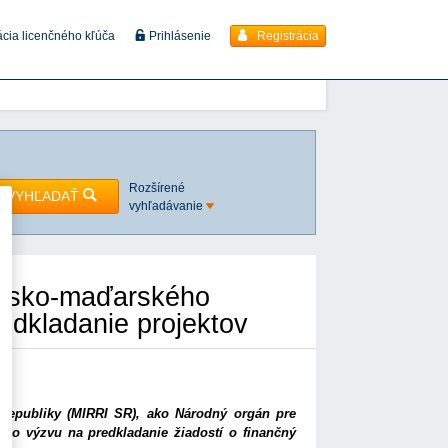
Registrácia
ácia licenčného kľúča
Prihlásenie
Rozšírené
VYHĽADAŤ
vyhľadávanie
vensko-maďarského
edkladanie projektov
ej republiky (MIRRI SR), ako Národný orgán pre
ilo výzvu na predkladanie žiadostí o finančný