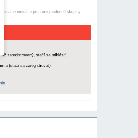
, sociálne inovácie pre znevýhodnené skupiny,
 už zaregistrovaný, stačí sa prihlásiť.
rma (stačí sa zaregistrovať).
nie