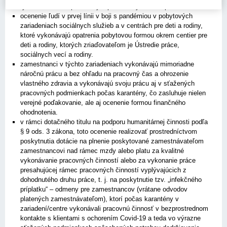
týchto klientov s primeraným personálnym zabezpečením
ocenenie ľudí v prvej línii v boji s pandémiou v pobytových
zariadeniach sociálnych služieb a v centrách pre deti a rodiny,
ktoré vykonávajú opatrenia pobytovou formou okrem centier pre
deti a rodiny, ktorých zriaďovateľom je Ústredie práce,
sociálnych vecí a rodiny.
zamestnanci v týchto zariadeniach vykonávajú mimoriadne
náročnú prácu a bez ohľadu na pracovný čas a ohrozenie
vlastného zdravia a vykonávajú svoju prácu aj v sťažených
pracovných podmienkach počas karantény, čo zasluhuje nielen
verejné poďakovanie, ale aj ocenenie formou finančného
ohodnotenia.
v rámci dotačného titulu na podporu humanitárnej činnosti podľa
§ 9 ods. 3 zákona, toto ocenenie realizovať prostredníctvom
poskytnutia dotácie na plnenie poskytované zamestnávateľom
zamestnancovi nad rámec mzdy alebo platu za kvalitné
vykonávanie pracovných činností alebo za vykonanie práce
presahujúcej rámec pracovných činností vyplývajúcich z
dohodnutého druhu práce, t. j. na poskytnutie tzv. „infekčného
príplatku“ – odmeny pre zamestnancov (vrátane odvodov
platených zamestnávateľom), ktorí počas karantény v
zariadení/centre vykonávali pracovnú činnosť v bezprostrednom
kontakte s klientami s ochorením Covid-19 a teda vo výrazne