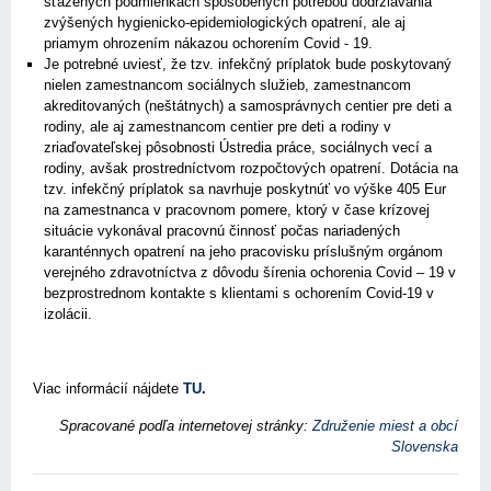
sťažených podmienkach spôsobených potrebou dodržiavania
zvýšených hygienicko-epidemiologických opatrení, ale aj
priamym ohrozením nákazou ochorením Covid - 19.
Je potrebné uviesť, že tzv. infekčný príplatok bude poskytovaný
nielen zamestnancom sociálnych služieb, zamestnancom
akreditovaných (neštátnych) a samosprávnych centier pre deti a
rodiny, ale aj zamestnancom centier pre deti a rodiny v
zriaďovateľskej pôsobnosti Ústredia práce, sociálnych vecí a
rodiny, avšak prostredníctvom rozpočtových opatrení. Dotácia na
tzv. infekčný príplatok sa navrhuje poskytnúť vo výške 405 Eur
na zamestnanca v pracovnom pomere, ktorý v čase krízovej
situácie vykonával pracovnú činnosť počas nariadených
karanténnych opatrení na jeho pracovisku príslušným orgánom
verejného zdravotníctva z dôvodu šírenia ochorenia Covid – 19 v
bezprostrednom kontakte s klientami s ochorením Covid-19 v
izolácii.
Viac informácií nájdete
TU
.
Spracované podľa internetovej stránky:
Združenie miest a obcí
Slovenska