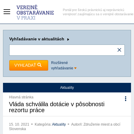
Portál pre širokú právnickú aj neprávnickú
verejnosť zaujímajúcu sa o verejné obstarávanie
Vyhľadávanie
v aktualitách
Rozšírené
VYHĽADAŤ
vyhľadávanie
Aktuality
Hlavná stránka
Vláda schválila dotácie v pôsobnosti
rezortu práce
15. 10. 2021
Kategória:
Aktuality
Autor/i: Združenie miest a obcí
Slovenska