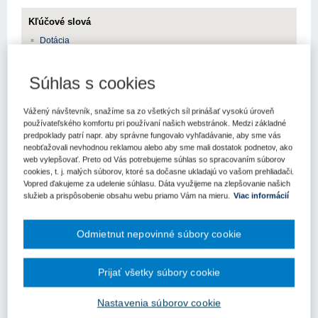
Kľúčové slová
Dotácia
Register kľúčových slov
Súhlas s cookies
Bratislava – 14. októbra 2021 – Vláda SR dnes schválila návrh
Vážený návštevník, snažíme sa zo všetkých síl prinášať vysokú úroveň
nariadenia vlády Slovenskej republiky, ktorým sa mení a dopĺňa
používateľského komfortu pri používaní našich webstránok. Medzi základné
nariadenie vlády Slovenskej republiky č. 103/2020 Z. z. o
predpoklady patrí napr. aby správne fungovalo vyhľadávanie, aby sme vás
niektorých opatreniach v oblasti dotácií v pôsobnosti Ministerstva
neobťažovali nevhodnou reklamou alebo aby sme mali dostatok podnetov, ako
práce, sociálnych vecí a rodiny Slovenskej republiky v čase
web vylepšovať. Preto od Vás potrebujeme súhlas so spracovaním súborov
mimoriadnej situácie, núdzového stavu alebo výnimočného stavu
cookies, t. j. malých súborov, ktoré sa dočasne ukladajú vo vašom prehliadači.
vyhláseného v súvislosti s ochorením COVID-19 v znení
Vopred ďakujeme za udelenie súhlasu. Dáta využijeme na zlepšovanie našich
služieb a prispôsobenie obsahu webu priamo Vám na mieru.
Viac informácií
neskorších predpisov.
Cieľom je:
Odmietnut nepovinné súbory cookie
poskytnutie infekčného príplatku zamestnancom zariadení
sociálnych služieb a centier pre deti a rodiny je, okrem
Prijať všetky súbory cookie
poskytnutia odmeny za prácu v infekčnom prostredí,
aj zvýšenie ich motivácie v tomto prostredí - v priestoroch
vyčlenených na karanténu klientov s ochorením Covid-19
Nastavenia súborov cookie
pracovať, tak aby bola zabezpečená dostatočná starostlivosť o