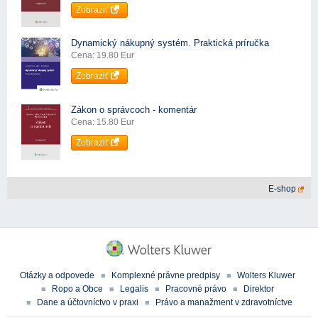
Zobraziť
Dynamický nákupný systém. Praktická príručka
Cena: 19.80 Eur
Zobraziť
Zákon o správcoch - komentár
Cena: 15.80 Eur
Zobraziť
E-shop
Otázky a odpovede
Komplexné právne predpisy
Wolters Kluwer
Ropo a Obce
Legalis
Pracovné právo
Direktor
Dane a účtovníctvo v praxi
Právo a manažment v zdravotníctve