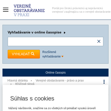
Portál pre širokú právnickú aj neprávnickú
verejnosť zaujímajúcu sa o verejné obstarávanie
Vyhľadávanie
v online časopise
Rozšírené
VYHĽADAŤ
vyhľadávanie
Online časopis
Hlavná stránka
Verejné obstarávanie - právo a prax
Kľúčové slová
Sociálne hľadisko
Kľúčové slovo
Súhlas s cookies
Verejné obstarávanie - právo a prax
Vážený návštevník, snažíme sa zo všetkých síl prinášať vysokú úroveň