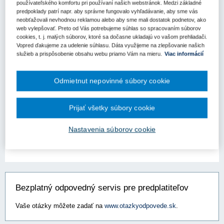
Aktuality
používateľského komfortu pri používaní našich webstránok. Medzi základné
predpoklady patrí napr. aby správne fungovalo vyhľadávanie, aby sme vás
neobťažovali nevhodnou reklamou alebo aby sme mali dostatok podnetov, ako
Aplikácia sociálneho hľadiska vo verejnom
web vylepšovať. Preto od Vás potrebujeme súhlas so spracovaním súborov
obstarávaní v praxi
cookies, t. j. malých súborov, ktoré sa dočasne ukladajú vo vašom prehliadači.
Vopred ďakujeme za udelenie súhlasu. Dáta využijeme na zlepšovanie našich
Článok sa venuje problematike aplikácie sociálneho hľadiska vo
služieb a prispôsobenie obsahu webu priamo Vám na mieru.
Viac informácií
verejnom obstarávaní v praxi aj s uvedením konkrétnych príkladov
z praxe. V článku je zároveň uvedený aj stručný prierez právnou
úpravou sociálneho hľadiska vo verejnom obstarávaní a r...
Odmietnut nepovinné súbory cookie
Kľúčové slová
Prijať všetky súbory cookie
Sociálne hľadisko
Nastavenia súborov cookie
Bezplatný odpovedný servis pre predplatiteľov
Vaše otázky môžete zadať na
www.otazkyodpovede.sk
.