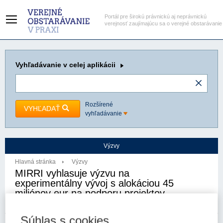
Portál pre širokú právnickú aj neprávnickú
verejnosť zaujímajúcu sa o verejné obstarávanie
Vyhľadávanie
v celej aplikácii
Rozšírené
VYHĽADAŤ
vyhľadávanie
Výzvy
Hlavná stránka
Výzvy
MIRRI vyhlasuje výzvu na
experimentálny vývoj s alokáciou 45
miliónov eur na podporu projektov
digitálnej transformácie
Súhlas s cookies