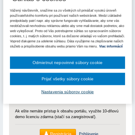
22. 8. 2025
Kategória:
Výzvy
Vážený návštevník, snažíme sa zo všetkých síl prinášať vysokú úroveň
Ministerstvo investícií, regionálneho rozvoja a informatizácie
používateľského komfortu pri používaní našich webstránok. Medzi základné
Slovenskej republiky (MIRRI SR) vyhlasuje novú výzvu
predpoklady patrí napr. aby správne fungovalo vyhľadávanie, aby sme vás
Podpora výskumu a vývoja v oblasti digitálnej transformácie
neobťažovali nevhodnou reklamou alebo aby sme mali dostatok podnetov, ako
Slovenska 2 (RIS3-2) s rozpočtom 45 miliónov eur.
web vylepšovať. Preto od Vás potrebujeme súhlas so spracovaním súborov
cookies, t. j. malých súborov, ktoré sa dočasne ukladajú vo vašom prehliadači.
Tento krok prichádza po zrušení predchádzajúcej výzvy RIS3 kvôli
Vopred ďakujeme za udelenie súhlasu. Dáta využijeme na zlepšovanie našich
služieb a prispôsobenie obsahu webu priamo Vám na mieru.
Viac informácií
rizikám spojeným s implementáciou a čerpaním financií z Plánu
obnovy a odolnosti. Nová výzva kladie dôraz na experimentálny
vývoj a je navr
Odmietnut nepovinné súbory cookie
Pre zobrazenie článku nemáte dostatočné oprávnenia.
Prijať všetky súbory cookie
Odomknite si prístup k odbornému obsahu na portáli.
Nastavenia súborov cookie
Prístup k obsahu portálu majú len registrovaní používatelia
portálu. Pokiaľ ste už zaregistrovaný, stačí sa prihlásiť.
Ak ešte nemáte prístup k obsahu portálu, využite 10-dňovú
demo licenciu zdarma (stačí sa zaregistrovať).
Registrácia
Prihlásenie