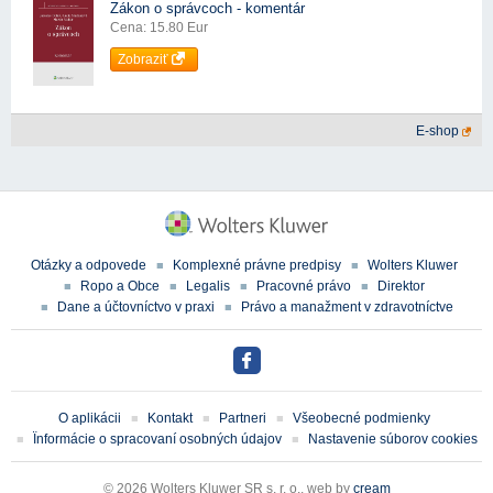
Zákon o správcoch - komentár
Cena: 15.80 Eur
Zobraziť
E-shop
Otázky a odpovede
Komplexné právne predpisy
Wolters Kluwer
Ropo a Obce
Legalis
Pracovné právo
Direktor
Dane a účtovníctvo v praxi
Právo a manažment v zdravotníctve
O aplikácii
Kontakt
Partneri
Všeobecné podmienky
Ïnformácie o spracovaní osobných údajov
Nastavenie súborov cookies
© 2026 Wolters Kluwer SR s. r. o., web by
cream