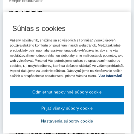
verejné obstarávanie
11767-5000/2021
Metodické usmernenie
Súhlas s cookies
Úradu pre verejné obstarávanie
Vážený návštevník, snažíme sa zo všetkých síl prinášať vysokú úroveň
Bratislava: 7.10.2021
používateľského komfortu pri používaní našich webstránok. Medzi základné
predpoklady patrí napr. aby správne fungovalo vyhľadávanie, aby sme vás
Elektronickou poštou z 28.9.2021 ste sa na nás obrátili so
neobťažovali nevhodnou reklamou alebo aby sme mali dostatok podnetov, ako
žiadosťou o informáciu k zákonu č. 343/2015 Z.z. o verejnom
web vylepšovať. Preto od Vás potrebujeme súhlas so spracovaním súborov
cookies, t. j. malých súborov, ktoré sa dočasne ukladajú vo vašom prehliadači.
obstarávaní a o zmene a doplnení niektorých zákonov v znení
Vopred ďakujeme za udelenie súhlasu. Dáta využijeme na zlepšovanie našich
neskorších predpisov (ďalej len „zákon o verejnom obstarávaní“).
služieb a prispôsobenie obsahu webu priamo Vám na mieru.
Viac informácií
Vo svojej žiadosti uvádzate, cit.: „dňa 27.09.2021 sa uskutočnilo
školenie UVO - pracovisko Košice k téme „Súhrnné správy“. V
Odmietnut nepovinné súbory cookie
prednáške ... a neskôr aj pri prezentácii ... odznelo, že všetky
zákazky nad 1 000,- € sa zver
Prijať všetky súbory cookie
Pre zobrazenie článku nemáte dostatočné oprávnenia.
Nastavenia súborov cookie
Odomknite si prístup k odbornému obsahu na portáli.