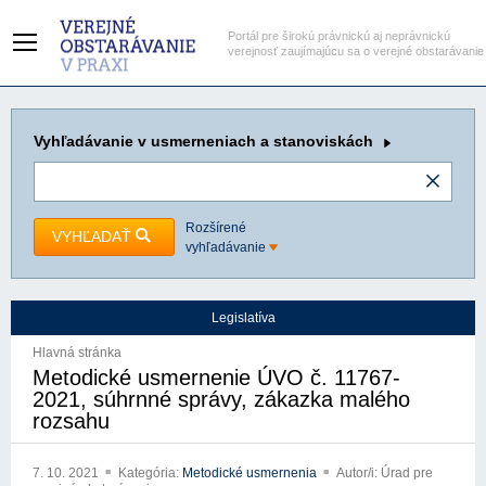
Portál pre širokú právnickú aj neprávnickú
verejnosť zaujímajúcu sa o verejné obstarávanie
Vyhľadávanie
v usmerneniach a stanoviskách
Rozšírené
VYHĽADAŤ
vyhľadávanie
Legislatíva
Hlavná stránka
Metodické usmernenie ÚVO č. 11767-
2021, súhrnné správy, zákazka malého
rozsahu
7. 10. 2021
Kategória:
Metodické usmernenia
Autor/i: Úrad pre