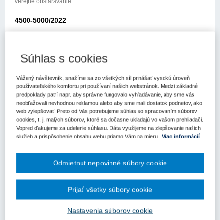
verejné obstarávanie
4500-5000/2022
Metodické usmernenie
Úradu pre verejné obstarávanie
Súhlas s cookies
Bratislava: 15.3.2022
Vážený návštevník, snažíme sa zo všetkých síl prinášať vysokú úroveň
používateľského komfortu pri používaní našich webstránok. Medzi základné
Listom zo dňa 7.2.2022 ste sa obrátili na Úrad pre verejné
predpoklady patrí napr. aby správne fungovalo vyhľadávanie, aby sme vás
obstarávanie (ďalej len „úrad“) so žiadosťou o usmernenie k
neobťažovali nevhodnou reklamou alebo aby sme mali dostatok podnetov, ako
aplikácii zákona č. 343/2015 Z.z. o verejnom obstarávaní a o
web vylepšovať. Preto od Vás potrebujeme súhlas so spracovaním súborov
zmene a doplnení niektorých zákonov v znení neskorších
cookies, t. j. malých súborov, ktoré sa dočasne ukladajú vo vašom prehliadači.
Vopred ďakujeme za udelenie súhlasu. Dáta využijeme na zlepšovanie našich
predpisov (ďalej len „zákon o verejnom obstarávaní“).
služieb a prispôsobenie obsahu webu priamo Vám na mieru.
Viac informácií
V žiadosti o metodické usmernenie požadujete odpoveď na
otázku, či je v dnešnej globálnej situácii na trhu so stavebníctvom
Odmietnut nepovinné súbory cookie
všeobecne v súlade so zákonom o verejnom obstarávaní postup
obstarávateľa a verejného obstarávateľa, ktorý vykoná zmenu
zmluvy z dôvodu skokového nárastu stavebných materiálov, bez
Prijať všetky súbory cookie
zmeny povahy zákazky a v rozsahu do 15% z pôvodnej hodnoty
zákazky za predpokladu riadneho preukázania oprávnenosti a
Nastavenia súborov cookie
nevyhnutnosti takejto zmeny, ale bez existencie zmluvného