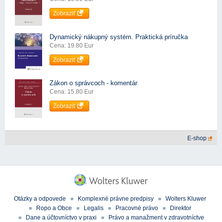
Zobraziť
Dynamický nákupný systém. Praktická príručka
Cena: 19.80 Eur
Zobraziť
Zákon o správcoch - komentár
Cena: 15.80 Eur
Zobraziť
E-shop
Otázky a odpovede
Komplexné právne predpisy
Wolters Kluwer
Ropo a Obce
Legalis
Pracovné právo
Direktor
Dane a účtovníctvo v praxi
Právo a manažment v zdravotníctve