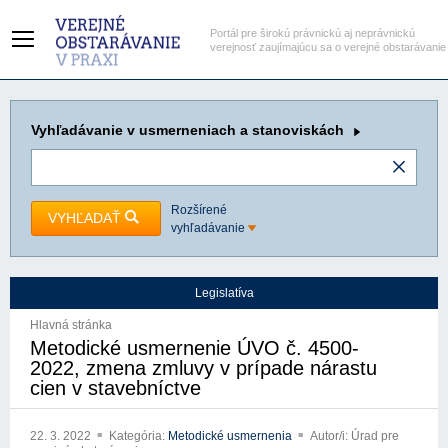
Portál pre širokú právnickú aj neprávnickú
verejnosť zaujímajúcu sa o verejné obstarávanie
Vyhľadávanie
v usmerneniach a stanoviskách
Rozšírené
VYHĽADAŤ
vyhľadávanie
Legislatíva
Hlavná stránka
Metodické usmernenie ÚVO č. 4500-
2022, zmena zmluvy v prípade nárastu
cien v stavebníctve
22. 3. 2022
Kategória:
Metodické usmernenia
Autor/i: Úrad pre