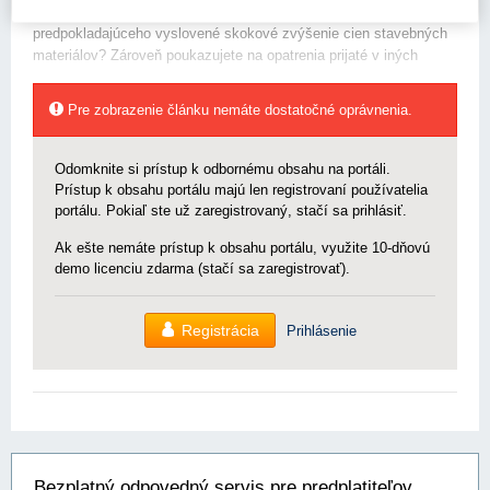
mechanizmu (napr. nárokov podľa zmluvných podmienok FIDIC)
predpokladajúceho vyslovené skokové zvýšenie cien stavebných
materiálov? Zároveň poukazujete na opatrenia prijaté v iných
Pre zobrazenie článku nemáte dostatočné oprávnenia.
Odomknite si prístup k odbornému obsahu na portáli.
Prístup k obsahu portálu majú len registrovaní používatelia
portálu. Pokiaľ ste už zaregistrovaný, stačí sa prihlásiť.
Ak ešte nemáte prístup k obsahu portálu, využite 10-dňovú
demo licenciu zdarma (stačí sa zaregistrovať).
Registrácia
Prihlásenie
Bezplatný odpovedný servis pre predplatiteľov