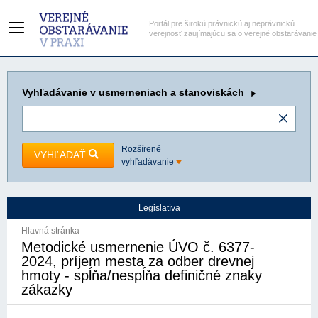
Portál pre širokú právnickú aj neprávnickú
verejnosť zaujímajúcu sa o verejné obstarávanie
Vyhľadávanie
v usmerneniach a stanoviskách
Rozšírené
VYHĽADAŤ
vyhľadávanie
Legislatíva
Hlavná stránka
Metodické usmernenie ÚVO č. 6377-
2024, príjem mesta za odber drevnej
hmoty - spĺňa/nespĺňa definičné znaky
zákazky