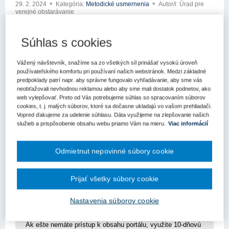
29. 2. 2024
Kategória:
Metodické usmernenia
Autor/i: Úrad pre
verejné obstarávanie
xxxxxxxxxxxxxx
Súhlas s cookies
xxxxxxxxx xxxxxxxxxx
Vážený návštevník, snažíme sa zo všetkých síl prinášať vysokú úroveň
xxxxx xxx xxxxxxx xxxxxxxxxxxx
používateľského komfortu pri používaní našich webstránok. Medzi základné
predpoklady patrí napr. aby správne fungovalo vyhľadávanie, aby sme vás
xxxxxxxxxxx xxxxxxxxxx
neobťažovali nevhodnou reklamou alebo aby sme mali dostatok podnetov, ako
web vylepšovať. Preto od Vás potrebujeme súhlas so spracovaním súborov
xxxxxxxxxxxxx xxxxxx xx xxx xxxxxxxxxx xxx xx xxxátili na
cookies, t. j. malých súborov, ktoré sa dočasne ukladajú vo vašom prehliadači.
Úrad pre verejné obstarávanie (ďalej len „úrad“) so žiadosťou o
Vopred ďakujeme za udelenie súhlasu. Dáta využijeme na zlepšovanie našich
služieb a prispôsobenie obsahu webu priamo Vám na mieru.
Viac informácií
stanovisko k aplikácii zákona č. 343/2015 Z.z. o verejnom
obstarávaní a o zmenx x xxxxxxxx xx
Odmietnut nepovinné súbory cookie
Pre zobrazenie článku nemáte dostatočné oprávnenia.
Prijať všetky súbory cookie
Odomknite si prístup k odbornému obsahu na portáli.
Prístup k obsahu portálu majú len registrovaní používatelia
Nastavenia súborov cookie
portálu. Pokiaľ ste už zaregistrovaný, stačí sa prihlásiť.
Ak ešte nemáte prístup k obsahu portálu, využite 10-dňovú