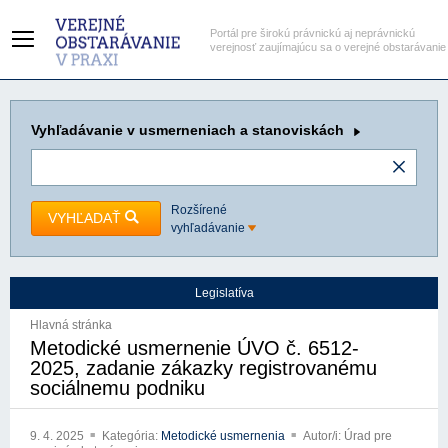
Portál pre širokú právnickú aj neprávnickú
verejnosť zaujímajúcu sa o verejné obstarávanie
Vyhľadávanie
v usmerneniach a stanoviskách
Rozšírené
VYHĽADAŤ
vyhľadávanie
Legislatíva
Hlavná stránka
Metodické usmernenie ÚVO č. 6512-
2025, zadanie zákazky registrovanému
sociálnemu podniku
9. 4. 2025
Kategória:
Metodické usmernenia
Autor/i: Úrad pre