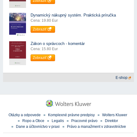
Zobraziť
Dynamický nákupný systém. Praktická príručka
Cena: 19.80 Eur
Zobraziť
Zákon o správcoch - komentár
Cena: 15.80 Eur
Zobraziť
E-shop
Otázky a odpovede
Komplexné právne predpisy
Wolters Kluwer
Ropo a Obce
Legalis
Pracovné právo
Direktor
Dane a účtovníctvo v praxi
Právo a manažment v zdravotníctve