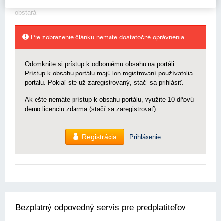
xxxxxx teda priamo objednávku na sociálny podnik bez verejného
obstará
Pre zobrazenie článku nemáte dostatočné oprávnenia.
Odomknite si prístup k odbornému obsahu na portáli.
Prístup k obsahu portálu majú len registrovaní používatelia
portálu. Pokiaľ ste už zaregistrovaný, stačí sa prihlásiť.
Ak ešte nemáte prístup k obsahu portálu, využite 10-dňovú
demo licenciu zdarma (stačí sa zaregistrovať).
Registrácia
Prihlásenie
Bezplatný odpovedný servis pre predplatiteľov