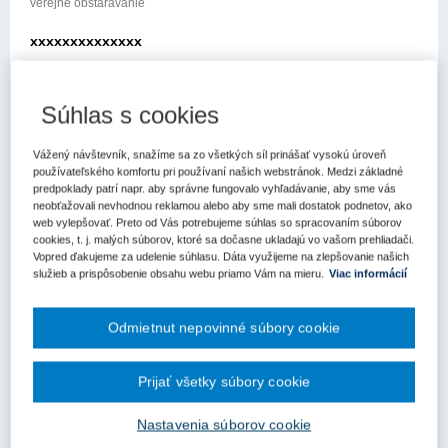
verejné obstarávanie
xxxxxxxxxxxxxx
xxxxxxxxx xxxxxxxxxx
Súhlas s cookies
xxxxx xxx xxxxxxx xxxxxxxxxxxx
xxxxxxxxxxx xxxxxxxx
Vážený návštevník, snažíme sa zo všetkých síl prinášať vysokú úroveň
používateľského komfortu pri používaní našich webstránok. Medzi základné
xxxxxxxxxxxxx xxxxxx xx xxx xxxxxxxxx xxx xx xxxxxxli na
predpoklady patrí napr. aby správne fungovalo vyhľadávanie, aby sme vás
Úrad pre verejné obstarávanie (ďalej len „úrad“) so žiadosťou o
neobťažovali nevhodnou reklamou alebo aby sme mali dostatok podnetov, ako
usmernenie k aplikácii zákona č. 343/2015 Z.z. o verejnom
web vylepšovať. Preto od Vás potrebujeme súhlas so spracovaním súborov
cookies, t. j. malých súborov, ktoré sa dočasne ukladajú vo vašom prehliadači.
obstarávaní a o zmene a dxxxxxxx xxxxxxxxxx xxxxxxx x xxxxx
Vopred ďakujeme za udelenie súhlasu. Dáta využijeme na zlepšovanie našich
xxxxxxxxxx xxxxxxxxx xxxxxx xxx xxxxxx x xxxxxxxx
služieb a prispôsobenie obsahu webu priamo Vám na mieru.
Viac informácií
xxxxxxxxxxxxxx
x xxxxxxxx x xxxxxxxxx xxxxxxxxxx xxxxxxxx xxxledovné:
Odmietnut nepovinné súbory cookie
„Sme nezisková organizácia poskytujúca verejno-prospešné
služby. Chceli by sme rekonštruovať budovu kotolne. Stavebné
Prijať všetky súbory cookie
práce vo výške 56 xxx xxx x xxx xx xxx xxxxx xxxxx
xxxxxxxxxxxx xxxxxxxx xxxxxxx xxxxxx xxxxxxxx xxxxxxx x
Nastavenia súborov cookie
xxxxxxxxx xxxxxxxxxxxx xxxxx x x xxxx xx xxxxx xxx xxxxxx