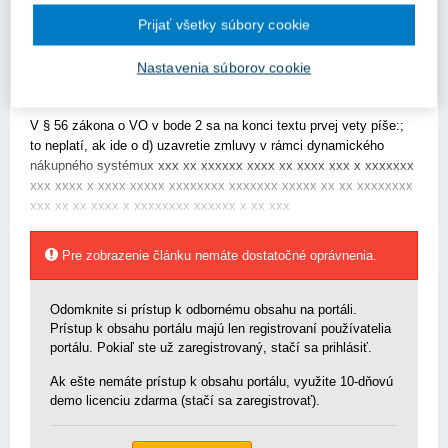
neúspešný podal Námietku. Môžeme uzavrieť zmluvu s víťazom?
Prijať všetky súbory cookie
Alebo musíme pxxxxx xx xxxxxxxxxxx xxxx x xxx xx xxxxxx xx
xxxxxxx xxxxxxxxxxx xx xxxxxx xxxx xx xxxxxxxx xxxxxxxxxxx
Nastavenia súborov cookie
xxxxx xxxxxx xxxxxxxxx xxxxx xx xxx xxxx xxxx xxxladná
lehota?
V § 56 zákona o VO v bode 2 sa na konci textu prvej vety píše:;
to neplatí, ak ide o d) uzavretie zmluvy v rámci dynamického
nákupného systémux xxx xx xxxxxx xxxx xx xxxx xxx x xxxxxxx
xxx xxxx x xxxx xxxxx xxxxxxxx xxxxxxx xxxxx xx xx xxxxxxxx
xxx xx xx xxxx x xxxxxxxx xxxxxx x xx xxx
Pre zobrazenie článku nemáte dostatočné oprávnenia.
Odomknite si prístup k odbornému obsahu na portáli.
Prístup k obsahu portálu majú len registrovaní používatelia
portálu. Pokiaľ ste už zaregistrovaný, stačí sa prihlásiť.
Ak ešte nemáte prístup k obsahu portálu, využite 10-dňovú
demo licenciu zdarma (stačí sa zaregistrovať).