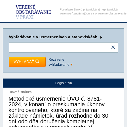
Portál pre širokú právnickú aj neprávnickú
verejnosť zaujímajúcu sa o verejné obstarávanie
Vyhľadávanie
v usmerneniach a stanoviskách
Rozšírené
VYHĽADAŤ
vyhľadávanie
Legislatíva
Hlavná stránka
Metodické usmernenie ÚVO č. 8781-
2024, v konaní o preskúmanie úkonov
kontrolovaného, ktoré sa začína na
základe námietok, úrad rozhodne do 30
dní odo dňa doručenia kompletnej