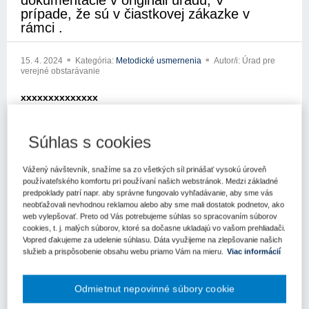
dokumentácie v origináli úradu; V
prípade, že sú v čiastkovej zákazke v
rámci .
15. 4. 2024
Kategória:
Metodické usmernenia
Autor/i: Úrad pre
verejné obstarávanie
xxxxxxxxxxxxxx
xxxxxxxxx xxxxxxxxxx
Súhlas s cookies
xxxxx xxx xxxxxxx xxxxxxxxxxxx
Vážený návštevník, snažíme sa zo všetkých síl prinášať vysokú úroveň
xxxxxxxxxxx xxxxxxxxx
používateľského komfortu pri používaní našich webstránok. Medzi základné
predpoklady patrí napr. aby správne fungovalo vyhľadávanie, aby sme vás
xxxxxxxxxxxxx xxxxxx x xxxxxxxxx xxx xx xx xxx xxxxtili so
neobťažovali nevhodnou reklamou alebo aby sme mali dostatok podnetov, ako
žiadosťou o metodické usmernenie k zákonu č. 343/2015 Z.z. o
web vylepšovať. Preto od Vás potrebujeme súhlas so spracovaním súborov
verejnom obstarávaní a o zmene a doplnení niektorých zákonov v
cookies, t. j. malých súborov, ktoré sa dočasne ukladajú vo vašom prehliadači.
znení neskorších prxxxxxxx xxxxxx xxx xxxxxx x xxxxxxxx
Vopred ďakujeme za udelenie súhlasu. Dáta využijeme na zlepšovanie našich
xxxxxxxxxxxxxx
služieb a prispôsobenie obsahu webu priamo Vám na mieru.
Viac informácií
xx xxxxxx xxxxxxxx xxxxxxxxx xxxxx xx xxxxx xxxxxxxxxx
Odmietnut nepovinné súbory cookie
xxxxxxx xx xxxxxxxxx xxx xxx xxxxxxxxxxx zákazka/ nám po
vyhodnotení a oznámení výsledku dodávateľom, jeden z nich -