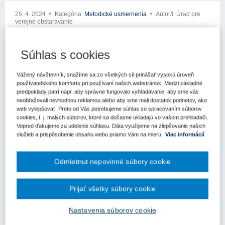
25. 4. 2024
Kategória:
Metodické usmernenia
Autor/i: Úrad pre
verejné obstarávanie
xxxxxxxxxxxxxx
Súhlas s cookies
xxxxxxxxx xxxxxxxxxx
Vážený návštevník, snažíme sa zo všetkých síl prinášať vysokú úroveň
xxxxx xxx xxxxxxx xxxxxxxxxxxx
používateľského komfortu pri používaní našich webstránok. Medzi základné
predpoklady patrí napr. aby správne fungovalo vyhľadávanie, aby sme vás
xxxxxxxxxxx xxxxxxxxx
neobťažovali nevhodnou reklamou alebo aby sme mali dostatok podnetov, ako
web vylepšovať. Preto od Vás potrebujeme súhlas so spracovaním súborov
xxxxxxxxxxxxx xxxxxx xx xxx xxxxxxxxx xxx xx xxxxxili na Úrad
cookies, t. j. malých súborov, ktoré sa dočasne ukladajú vo vašom prehliadači.
pre verejné obstarávanie (ďalej len „úrad“) so žiadosťou o
Vopred ďakujeme za udelenie súhlasu. Dáta využijeme na zlepšovanie našich
usmernenie k aplikácii zákona č. 343/2015 Z.z. o verejnom
služieb a prispôsobenie obsahu webu priamo Vám na mieru.
Viac informácií
obstarávaní a o zmene a xxxxxxxx xxxxxxxxxx xxxxxxx x xxxxx
xxxxxxxxxx xxxxxxxxx xxxxxx xxx xxxxxx x xxxxxxxx
Odmietnut nepovinné súbory cookie
xxxxxxxxxxxxxx
x xxxxxxxx x xxxxxxxxx xxxxxxxxxx xx xxxxx xxxate:
Prijať všetky súbory cookie
„Verejný obstarávateľ má v úmysle zadávať nadlimitnú zákazku na
poskytnutie služieb, ktorej predmetom bude organizácia 21
Nastavenia súborov cookie
odborných konferenxxx xx xxxxxxx xxxxxxxx xxxxxxxxx x