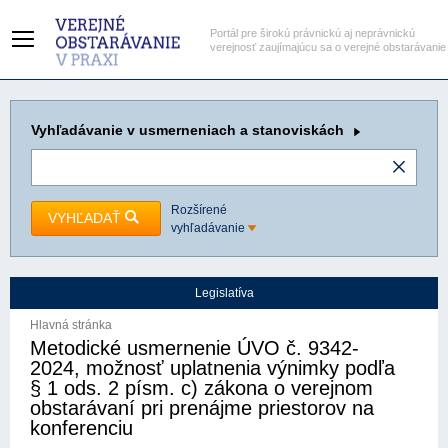
Portál pre širokú právnickú aj neprávnickú
verejnosť zaujímajúcu sa o verejné obstarávanie
Vyhľadávanie
v usmerneniach a stanoviskách
Rozšírené
VYHĽADAŤ
vyhľadávanie
Legislatíva
Hlavná stránka
Metodické usmernenie ÚVO č. 9342-
2024, možnosť uplatnenia výnimky podľa
§ 1 ods. 2 písm. c) zákona o verejnom
obstarávaní pri prenájme priestorov na
konferenciu