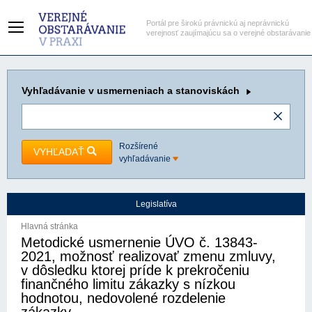
Portál pre širokú právnickú aj neprávnickú
verejnosť zaujímajúcu sa o verejné obstarávanie
Vyhľadávanie
v usmerneniach a stanoviskách
Rozšírené
VYHĽADAŤ
vyhľadávanie
Legislatíva
Hlavná stránka
Metodické usmernenie ÚVO č. 13843-
2021, možnosť realizovať zmenu zmluvy,
v dôsledku ktorej príde k prekročeniu
finančného limitu zákazky s nízkou
hodnotou, nedovolené rozdelenie