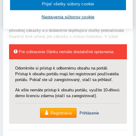
Prijať všetky súbory cookie
Uvádzate, že nastala nasledovná situácia:
Nastavenia súborov cookie
„Sú nám známe skutočnosti, že objednávateľ (verejný
obstarávateľ) by sa mal vyvarovať situácii, v ktorej by hodnota
pôvodnej zákazky a o dodatočné doplňujúce služby prekračovala
finančný limit určený pre zákazky s nízkou hodnotou. V súlad
Pre zobrazenie článku nemáte dostatočné oprávnenia.
Odomknite si prístup k odbornému obsahu na portáli.
Prístup k obsahu portálu majú len registrovaní používatelia
portálu. Pokiaľ ste už zaregistrovaný, stačí sa prihlásiť.
Ak ešte nemáte prístup k obsahu portálu, využite 10-dňovú
demo licenciu zdarma (stačí sa zaregistrovať).
Registrácia
Prihlásenie