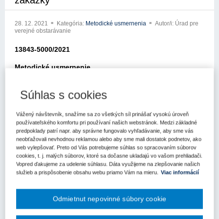
zákazky
28. 12. 2021
Kategória:
Metodické usmernenia
Autor/i: Úrad pre
verejné obstarávanie
13843-5000/2021
Metodické usmernenie
Úradu pre verejné obstarávanie
Súhlas s cookies
Bratislava: 23.12.2021
Vážený návštevník, snažíme sa zo všetkých síl prinášať vysokú úroveň
Listom zo dňa 19.11.2021 ste sa obrátili na Úrad pre verejné
používateľského komfortu pri používaní našich webstránok. Medzi základné
obstarávanie (ďalej len „úrad“) so žiadosťou o usmernenie k
predpoklady patrí napr. aby správne fungovalo vyhľadávanie, aby sme vás
aplikácii zákona č. 343/2015 Z.z. o verejnom obstarávaní a o
neobťažovali nevhodnou reklamou alebo aby sme mali dostatok podnetov, ako
web vylepšovať. Preto od Vás potrebujeme súhlas so spracovaním súborov
zmene a doplnení niektorých zákonov v znení neskorších
cookies, t. j. malých súborov, ktoré sa dočasne ukladajú vo vašom prehliadači.
predpisov (ďalej len „zákon o verejnom obstarávaní“).
Vopred ďakujeme za udelenie súhlasu. Dáta využijeme na zlepšovanie našich
služieb a prispôsobenie obsahu webu priamo Vám na mieru.
Viac informácií
V žiadosti o metodické usmernenie poukazujete na rôzne výklady
možnosti zmeny zmluvy podľa § 18 zákona o verejnom
obstarávaní v prípade, ak v dôsledku zmeny zmluvy dochádza k
Odmietnut nepovinné súbory cookie
prekročeniu finančného limitu pre príslušný postup, ktorým bola
zákazka zadávaná.