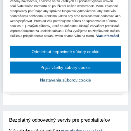
regionálneho rozvoja a informatizácie
Vážený návštevník, snažíme sa zo všetkých síl prinášať vysokú úroveň
používateľského komfortu pri používaní našich webstránok. Medzi základné
predpoklady patrí napr. aby správne fungovalo vyhľadávanie, aby sme vás
Ministerstvo investícií, regionálneho rozvoja a informatizácie
neobťažovali nevhodnou reklamou alebo aby sme mali dostatok podnetov, ako
Slovenskej republiky (MIRRI SR) schválilo investície do 12
web vylepšovať. Preto od Vás potrebujeme súhlas so spracovaním súborov
nových projektov v hodnote takmer 16 miliónov eur.
cookies, t. j. malých súborov, ktoré sa dočasne ukladajú vo vašom prehliadači.
Vopred ďakujeme za udelenie súhlasu. Dáta využijeme na zlepšovanie našich
Finančné prostriedky budú alokované na rozvoj školských
služieb a prispôsobenie obsahu webu priamo Vám na mieru.
Viac informácií
zariadení, výstavbu cyklotrás a modernizáciu infraštruktúry.
Projekty majú za cieľ zvýšiť kvalitu života občanov a podporiť
rozvoj miestnych regiónov. Medzi schválenými investíciami je aj
Odmietnut nepovinné súbory cookie
vybudovanie cyklotrasy v Dolnej Strede, revitalizácia športovej
zóny v Prievidzi, rekonštrukcia kultúrneho centra v Detve a
modernizácia školských areálov. Podpora týchto projektov odráža
Prijať všetky súbory cookie
záväzok ministerstva pokračovať v rozvoji Slovenska.
Nastavenia súborov cookie
Zdroj:
Ministerstvo investícií, regionálneho rozvoja a informatizácie
SR
Bezplatný odpovedný servis pre predplatiteľov
Vaše otázky môžete zadať na
www.otazkyodpovede.sk
.