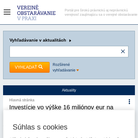
Portál pre širokú právnickú aj neprávnickú
verejnosť zaujímajúcu sa o verejné obstarávanie
Vyhľadávanie
v aktualitách
Rozšírené
VYHĽADAŤ
vyhľadávanie
Aktuality
Hlavná stránka
Investície vo výške 16 miliónov eur na
rozvoj školstva, cyklotrás a modernizáciu
infraštruktúry
Súhlas s cookies
25. 4. 2025
Kategória:
Aktuality
Autor/i: Ministerstvo investícií,