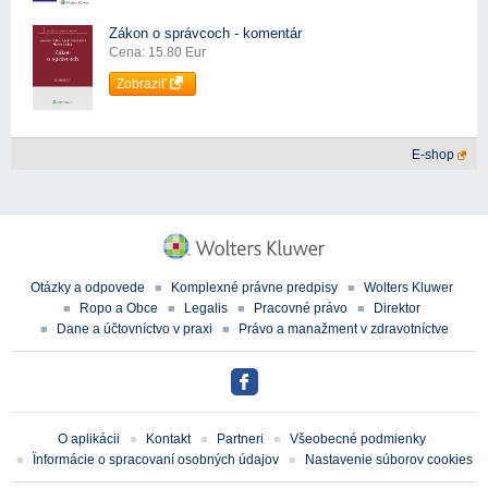
Zákon o správcoch - komentár
Cena: 15.80 Eur
Zobraziť
E-shop
Otázky a odpovede
Komplexné právne predpisy
Wolters Kluwer
Ropo a Obce
Legalis
Pracovné právo
Direktor
Dane a účtovníctvo v praxi
Právo a manažment v zdravotníctve
O aplikácii
Kontakt
Partneri
Všeobecné podmienky
Ïnformácie o spracovaní osobných údajov
Nastavenie súborov cookies