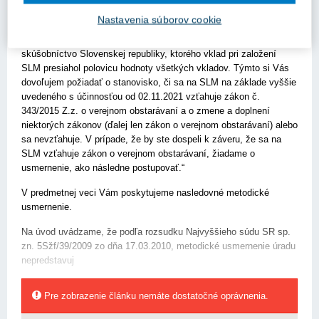
neskorších zmien a doplnení.
Nastavenia súborov cookie
Jedným zo zakladateľov Slovenskej legálnej metrológie, n. o.
(ďalej len „SLM") je Úrad pre normalizáciu, metrológiu a
skúšobníctvo Slovenskej republiky, ktorého vklad pri založení
SLM presiahol polovicu hodnoty všetkých vkladov. Týmto si Vás
dovoľujem požiadať o stanovisko, či sa na SLM na základe vyššie
uvedeného s účinnosťou od 02.11.2021 vzťahuje zákon č.
343/2015 Z.z. o verejnom obstarávaní a o zmene a doplnení
niektorých zákonov (ďalej len zákon o verejnom obstarávaní) alebo
sa nevzťahuje. V prípade, že by ste dospeli k záveru, že sa na
SLM vzťahuje zákon o verejnom obstarávaní, žiadame o
usmernenie, ako následne postupovať.“
V predmetnej veci Vám poskytujeme nasledovné metodické
usmernenie.
Na úvod uvádzame, že podľa rozsudku Najvyššieho súdu SR sp.
zn. 5Sžf/39/2009 zo dňa 17.03.2010, metodické usmernenie úradu
nepredstavuj
Pre zobrazenie článku nemáte dostatočné oprávnenia.