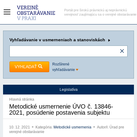
Portál pre širokú právnickú aj neprávnickú
verejnosť zaujímajúcu sa o verejné obstarávanie
Vyhľadávanie
v usmerneniach a stanoviskách
Rozšírené
VYHĽADAŤ
vyhľadávanie
Legislatíva
Hlavná stránka
Metodické usmernenie ÚVO č. 13846-
2021, posúdenie postavenia subjektu
10. 12. 2021
Kategória:
Metodické usmernenia
Autor/i: Úrad pre
verejné obstarávanie