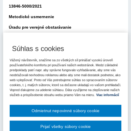
13846-5000/2021
Metodické usmernenie
Úradu pre verejné obstarávanie
Bratislava: 10.12.2021
Súhlas s cookies
Elektronickou poštou zo dňa 29.11.2021 ste sa obrátili na Úrad pre
verejné obstarávanie (ďalej len „úrad“) so žiadosťou o metodické
usmernenie k aplikácii zákona č. 343/2015 Z.z. o verejnom
Vážený návštevník, snažíme sa zo všetkých síl prinášať vysokú úroveň
obstarávaní a o zmene a doplnení niektorých zákonov v znení
používateľského komfortu pri používaní našich webstránok. Medzi základné
predpoklady patrí napr. aby správne fungovalo vyhľadávanie, aby sme vás
neskorších predpisov (ďalej len „zákon o verejnom obstarávaní“).
neobťažovali nevhodnou reklamou alebo aby sme mali dostatok podnetov, ako
web vylepšovať. Preto od Vás potrebujeme súhlas so spracovaním súborov
Vo svojej žiadosti uvádzate, cit.:
cookies, t. j. malých súborov, ktoré sa dočasne ukladajú vo vašom prehliadači.
Vopred ďakujeme za udelenie súhlasu. Dáta využijeme na zlepšovanie našich
“Dobrý deň,
služieb a prispôsobenie obsahu webu priamo Vám na mieru.
Viac informácií
prezidentka SR dňa 15.10.2021 podpísala zákon z 24. septembra
2021 o mechanizme na podporu obnovy a odolnosti a o zmene a
Odmietnut nepovinné súbory cookie
doplnení niektorých zákonov, ktorým sa v čl. II s účinnosťou od
01.11.2021 mení zákon č. 213/1997 Z.z. o neziskových
organizáciách poskytujúcich všeobecne prospešné služby v znení
Prijať všetky súbory cookie