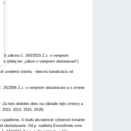
anie
ciu k zákonu č. 343/2015 Z.z. o verejnom
ov (ďalej len „zákon o verejnom obstarávaní“).
vať uvedenú stavbu - obecnú kanalizáciu od
č. 25/2006 Z.z. o verejnom obstarávaní a o zmene
. Za toto obdobie obec na základe tejto zmluvy a
. 2010, 2013, 2015, 2018).
 vyjadrenie, či budú akceptovať výberové konanie
né obstarávanie. Od p. riaditeľa Envirofondu sme