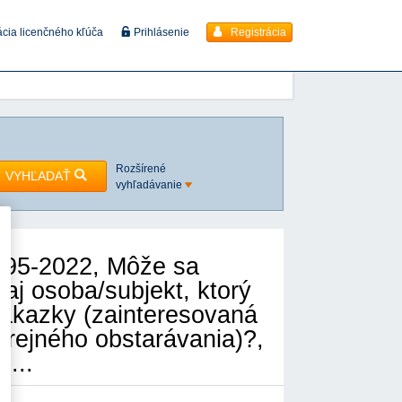
Registrácia
ácia licenčného kľúča
Prihlásenie
Rozšírené
VYHĽADAŤ
vyhľadávanie
995-2022, Môže sa
aj osoba/subjekt, ktorý
zákazky (zainteresovaná
erejného obstarávania)?,
 ...