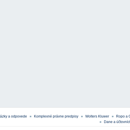
tázky a odpovede
Komplexné právne predpisy
Wolters Kluwer
Ropo a 
Dane a účtovníct