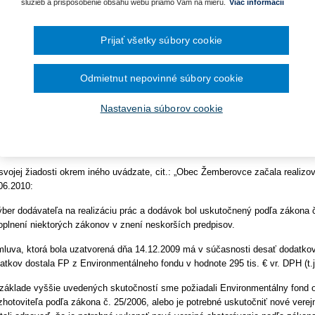
ra pre vybavenie knižníc a
služieb a prispôsobenie obsahu webu priamo Vám na mieru.
Viac informácií
 3. 2022
Kategória:
Metodické usmernenia
Autor/i: Úrad pre verejné obstaráv
December 2024
November 2024
95-5000/2022
kladanie žiadostí o dotácie
Október 2024
Prijať všetky súbory cookie
September 2024
todické usmernenie
August 2024
a
lužieb pre zhotovenie analýzy
Júl 2024
Odmietnut nepovinné súbory cookie
adu pre verejné obstarávanie
Jún 2024
Máj 2024
Apríl 2024
g Programe dunajského
Nastavenia súborov cookie
tislava: 15.3.2022
.
Marec 2024
Február 2024
ktronickou poštou zo 16.2.2022 ste sa na nás obrátili so žiadosťou o informá
Január 2024
tarávaní a o zmene a doplnení niektorých zákonov v znení neskorších predpis
2023
svojej žiadosti okrem iného uvádzate, cit.: „Obec Žemberovce začala realizo
December 2023
November 2023
06.2010:
Október 2023
September 2023
ýber dodávateľa na realizáciu prác a dodávok bol uskutočnený podľa zákona 
oplnení niektorých zákonov v znení neskorších predpisov.
mluva, ktorá bola uzatvorená dňa 14.12.2009 má v súčasnosti desať dodatkov
atkov dostala FP z Environmentálneho fondu v hodnote 295 tis. € vr. DPH (t.j
základe vyššie uvedených skutočností sme požiadali Environmentálny fond o
zhotoviteľa podľa zákona č. 25/2006, alebo je potrebné uskutočniť nové verej