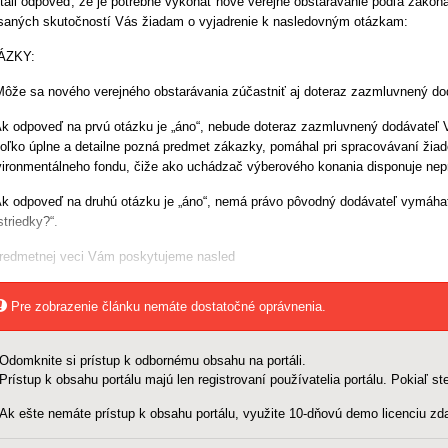
tali odpoveď, že je potrebné vykonať nové verejné obstarávanie podľa zákona 
saných skutočností Vás žiadam o vyjadrenie k nasledovným otázkam:
ÁZKY:
Môže sa nového verejného obstarávania zúčastniť aj doteraz zazmluvnený do
Ak odpoveď na prvú otázku je „áno“, nebude doteraz zazmluvnený dodávateľ
oľko úplne a detailne pozná predmet zákazky, pomáhal pri spracovávaní žiado
ironmentálneho fondu, čiže ako uchádzač výberového konania disponuje ne
Ak odpoveď na druhú otázku je „áno“, nemá právo pôvodný dodávateľ vymáhať
striedky?“.
redmetnej veci Vám poskytujeme nasled
Pre zobrazenie článku nemáte dostatočné oprávnenia.
Odomknite si prístup k odbornému obsahu na portáli.
Prístup k obsahu portálu majú len registrovaní používatelia portálu. Pokiaľ ste
Ak ešte nemáte prístup k obsahu portálu, využite 10-dňovú demo licenciu zda