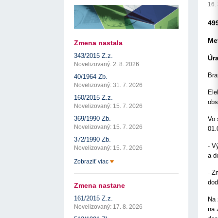
17. 7. 2026
Úrad pre verejné obstarávanie
Výzva č. 3/2026: Podpo
16.
prezentáciu kultúr...
Týždenný súhrn výstupov ÚVO za 27. týždeň
22. 1. 2026
17. 7. 2026
Úrad pre verejné obstarávanie
49
Otvorenie výzvy na pred
Zelené obstarávanie naráža na bariéry aj obavy
pre spracovanie ...
8. 7. 2026
Úrad pre verejné obstarávanie
22. 1. 2026
Me
Zmena nastala
Predseda ÚVO prehodnotil rozhodnutia týkajúce s
Výzva na poskytnutie s
konfliktu záujmov
343/2015 Z.z.
potenciálnych c...
Úr
8. 7. 2026
Úrad pre verejné obstarávanie
14. 11. 2025
Novelizovaný: 2. 8. 2026
Tretia výzva v Interre
Bra
40/1964 Zb.
regiónu oficiálne vyhlá..
Novelizovaný: 31. 7. 2026
2. 10. 2025
Ele
160/2015 Z.z.
obs
Novelizovaný: 15. 7. 2026
369/1990 Zb.
Vo 
Novelizovaný: 15. 7. 2026
01.
372/1990 Zb.
- V
Novelizovaný: 15. 7. 2026
a d
Zobraziť viac
- Z
dod
Zmena nastane
161/2015 Z.z.
Na 
Novelizovaný: 17. 8. 2026
na 