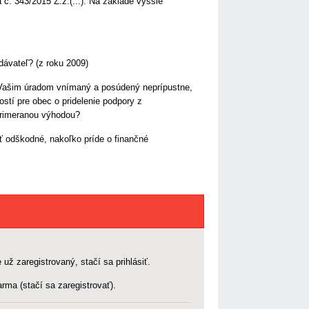
č. 343/2015 Z.z.(...). Na základe vyššie
dávateľ? (z roku 2009)
 Vašim úradom vnímaný a posúdený neprípustne,
stí pre obec o pridelenie podpory z
primeranou výhodou?
 odškodné, nakoľko príde o finančné
 už zaregistrovaný, stačí sa prihlásiť.
rma (stačí sa zaregistrovať).