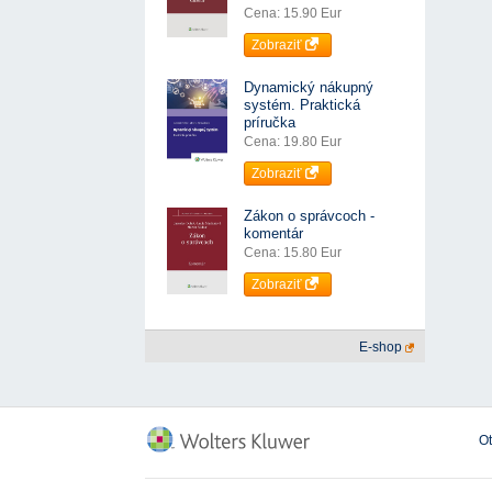
Cena: 15.90 Eur
Zobraziť
Dynamický nákupný
systém. Praktická
príručka
Cena: 19.80 Eur
Zobraziť
Zákon o správcoch -
komentár
Cena: 15.80 Eur
Zobraziť
E-shop
O