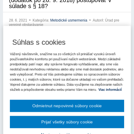
(dodatok po 26. 9. 2018) postupovať v
súlade s § 18?
28. 6. 2021
Kategória:
Metodické usmernenia
Autor/i: Úrad pre
verejné obstarávanie
7883-5000/2021
Súhlas s cookies
Metodické usmernenie
Vážený návštevník, snažíme sa zo všetkých síl prinášať vysokú úroveň
Úradu pre verejné obstarávanie
používateľského komfortu pri používaní našich webstránok. Medzi základné
predpoklady patrí napr. aby správne fungovalo vyhľadávanie, aby sme vás
Bratislava: 28.06.2021
neobťažovali nevhodnou reklamou alebo aby sme mali dostatok podnetov, ako
web vylepšovať. Preto od Vás potrebujeme súhlas so spracovaním súborov
Elektronickou poštou zo dňa 14.06.2021 ste sa obrátili na Úrad pre
cookies, t. j. malých súborov, ktoré sa dočasne ukladajú vo vašom prehliadači.
verejné obstarávanie (ďalej len „úrad“) so žiadosťou o usmernenie
Vopred ďakujeme za udelenie súhlasu. Dáta využijeme na zlepšovanie našich
služieb a prispôsobenie obsahu webu priamo Vám na mieru.
Viac informácií
k aplikácii zákona č. 343/2015 Z.z. o verejnom obstarávaní a o
zmene a doplnení niektorých zákonov v znení neskorších
predpisov (ďalej len „zákon o verejnom obstarávaní“).
Odmietnut nepovinné súbory cookie
Skutkový stav žiadosti, cit.: Naša otázka sa týka skutočnosti, či
bol/je prijímateľ, ktorý realizoval ako osoba podľa § 8 ods. 2
Prijať všetky súbory cookie
nadlimitnú zákazku podlimitným postupom podľa ZVO: - VO
vyhlásené 3.3.2017