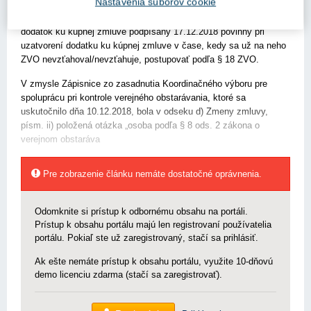
Nastavenia súborov cookie
kúpna zmluva podpísaná 30.7.2018 (účinná dňom podpisu)
dodatok ku kúpnej zmluve podpísaný 17.12.2018 povinný pri
uzatvorení dodatku ku kúpnej zmluve v čase, kedy sa už na neho
ZVO nevzťahoval/nevzťahuje, postupovať podľa § 18 ZVO.
V zmysle Zápisnice zo zasadnutia Koordinačného výboru pre
spoluprácu pri kontrole verejného obstarávania, ktoré sa
uskutočnilo dňa 10.12.2018, bola v odseku d) Zmeny zmluvy,
písm. ii) položená otázka „osoba podľa § 8 ods. 2 zákona o
verejnom obstaráva
Pre zobrazenie článku nemáte dostatočné oprávnenia.
Odomknite si prístup k odbornému obsahu na portáli.
Prístup k obsahu portálu majú len registrovaní používatelia
portálu. Pokiaľ ste už zaregistrovaný, stačí sa prihlásiť.
Ak ešte nemáte prístup k obsahu portálu, využite 10-dňovú
demo licenciu zdarma (stačí sa zaregistrovať).