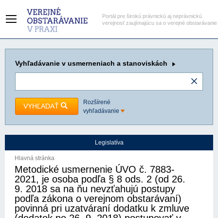
Portál pre širokú právnickú aj neprávnickú
verejnosť zaujímajúcu sa o verejné obstarávanie
Vyhľadávanie
v usmerneniach a stanoviskách
Rozšírené
VYHĽADAŤ
vyhľadávanie
Legislatíva
Hlavná stránka
Metodické usmernenie ÚVO č. 7883-
2021, je osoba podľa § 8 ods. 2 (od 26.
9. 2018 sa na ňu nevzťahujú postupy
podľa zákona o verejnom obstarávaní)
povinná pri uzatváraní dodatku k zmluve