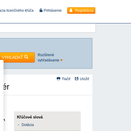
Registrácia
ácia licenčného kľúča
Prihlásenie
Rozšírené
VYHĽADAŤ
vyhľadávanie
Tlačiť
Uložiť
iér
Kľúčové slová
ých
Dotácia