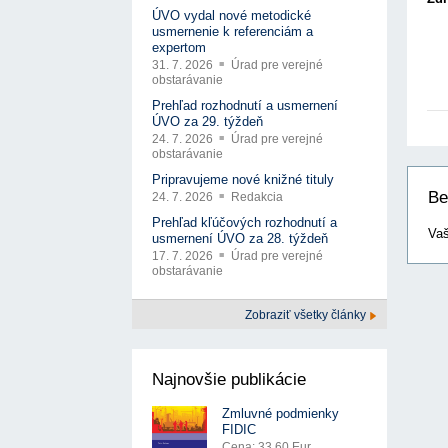
ÚVO vydal nové metodické
usmernenie k referenciám a
expertom
31. 7. 2026
Úrad pre verejné
obstarávanie
Prehľad rozhodnutí a usmernení
ÚVO za 29. týždeň
24. 7. 2026
Úrad pre verejné
obstarávanie
Pripravujeme nové knižné tituly
Be
24. 7. 2026
Redakcia
Prehľad kľúčových rozhodnutí a
Vaš
usmernení ÚVO za 28. týždeň
17. 7. 2026
Úrad pre verejné
obstarávanie
Zobraziť všetky články
Najnovšie publikácie
Zmluvné podmienky
FIDIC
Cena: 33.60 Eur