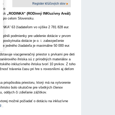
Register kľúčových slov
tvo
nilo
hrísk
„RODINKA“ (RODinný INKluzívny Areál)
.
ách po celom Slovensku.
RODINKA“ 63 žiadateľom vo výške 2 781 828 eur.
nesplnili podmienky pre udelenie dotácie v prvom
ou poskytnutia dotácie je o. i. zabezpečenie
pre jedného žiadateľa je maximálne 50 000 eur.
dstavuje viacgeneračný priestor s prvkami pre deti
riérového ihriska sú z prírodných materiálov a
tského inkluzívneho ihriska tvorí 10 prvkov. Z toho
žnosť trávenia času pri hre s rovesníkmi aj deťom
 prispôsobia priestoru, ktorý má na vytvorenie
 ihrisko bolo skutočne pre všetkých členov
u, oddych či zdieľanie zážitkov.
 ktorej možné požiadať o dotáciu na inkluzívne
SR
.