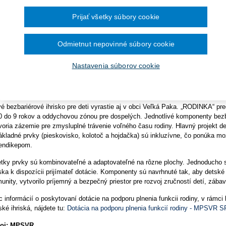
ra pre vybavenie knižníc a
ort práce plánuje postaviť okolo 100 ekologických detských ihrísk. Ministers
December 2024
Prijať všetky súbory cookie
ce, sociálnych vecí a rodiny SR v rámci svojich dotačných kompetencií vyčle
November 2024
kladanie žiadostí o dotácie
omto roku 4,5 mil. eur na výstavbu 100 ekologických detských inkluzívnych i
Október 2024
September 2024
é bezbariérové hracie areály pre deti a rodiny tak vyrastú v obciach a mest
Odmietnut nepovinné súbory cookie
August 2024
a
lužieb pre zhotovenie analýzy
Júl 2024
ort práce pridelil prvé dotácie na vybudovanie detských ihrísk bez bariér „
Jún 2024
Nastavenia súborov cookie
Máj 2024
e, neziskové organizácie, občianske združenia či registrované cirkvi, ktoré 
Apríl 2024
g Programe dunajského
e, ale aj noví žiadatelia, sa tak do výzvy budú môcť zapojiť v lete. Podmienk
.
Marec 2024
énnych úprav zo strany žiadateľa a 10 % finančná spoluúčasť. Výška dotácie 
Február 2024
Január 2024
é bezbariérové ihrisko pre deti vyrastie aj v obci Veľká Paka. „RODINKA“ pre
2023
0 do 9 rokov a oddychovou zónou pre dospelých. Jednotlivé komponenty bezba
December 2023
voria zázemie pre zmysluplné trávenie voľného času rodiny. Hlavný projekt de
November 2023
ákladné prvky (pieskovisko, kolotoč a hojdačka) sú inkluzívne, čo ponúka mo
Október 2023
endikepom.
September 2023
tky prvky sú kombinovateľné a adaptovateľné na rôzne plochy. Jednoducho sa
iska k dispozícii prijímateľ dotácie. Komponenty sú navrhnuté tak, aby detské
unity, vytvorilo príjemný a bezpečný priestor pre rozvoj zručností detí, zábav
c informácií o poskytovaní dotácie na podporu plnenia funkcii rodiny, v rámci
ské ihriská, nájdete tu:
Dotácia na podporu plnenia funkcií rodiny - MPSVR 
roj: MPSVR