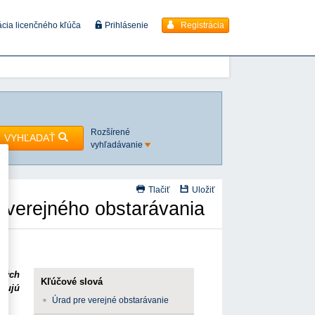
Registrácia
ácia licenčného kľúča
Prihlásenie
Rozšírené
VYHĽADAŤ
vyhľadávanie
Tlačiť
Uložiť
 verejného obstarávania
jných
Kľúčové slová
ebujú
Úrad pre verejné obstarávanie