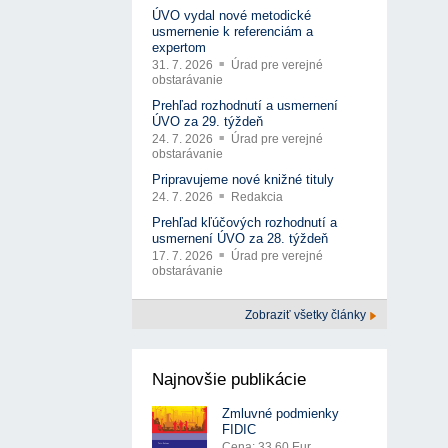
ÚVO vydal nové metodické
usmernenie k referenciám a
expertom
31. 7. 2026
Úrad pre verejné
obstarávanie
Prehľad rozhodnutí a usmernení
ÚVO za 29. týždeň
24. 7. 2026
Úrad pre verejné
obstarávanie
Pripravujeme nové knižné tituly
24. 7. 2026
Redakcia
Prehľad kľúčových rozhodnutí a
usmernení ÚVO za 28. týždeň
17. 7. 2026
Úrad pre verejné
obstarávanie
Zobraziť všetky články
Najnovšie publikácie
Zmluvné podmienky
FIDIC
Cena: 33.60 Eur