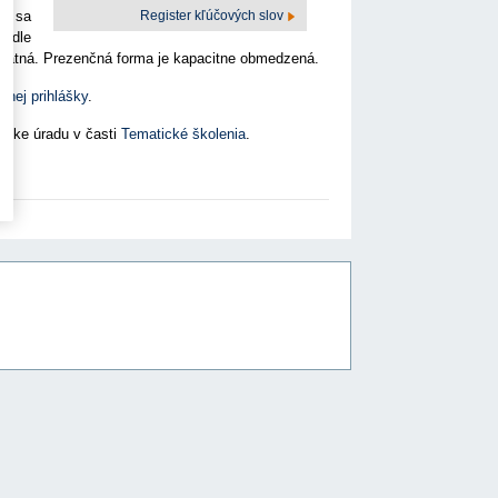
Register kľúčových slov
ní sa
sídle
zplatná. Prezenčná forma je kapacitne obmedzená.
ačnej prihlášky
.
ánke úradu v časti
Tematické školenia
.