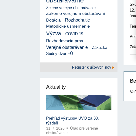
obstarávanie
17. 7. 2026
Úrad pre verejné obstarávanie
Výzva č. 3/2026: Podpo
Ško
prezentáciu kultúr...
Týždenný súhrn výstupov ÚVO za 27. týždeň
Zelené verejné obstarávanie
22. 1. 2026
12.
17. 7. 2026
Úrad pre verejné obstarávanie
Zákon o verejnom obstarávaní
Otvorenie výzvy na pred
úra
Zelené obstarávanie naráža na bariéry aj obavy
Rozhodnutie
Dotácia
pre spracovanie ...
8. 7. 2026
Úrad pre verejné obstarávanie
22. 1. 2026
Metodické usmernenie
Ter
Predseda ÚVO prehodnotil rozhodnutia týkajúce s
Výzva na poskytnutie s
konfliktu záujmov
Výzva
COVID-19
potenciálnych c...
Pod
8. 7. 2026
Úrad pre verejné obstarávanie
14. 11. 2025
Rozhodovacia prax
Tretia výzva v Interre
Verejné obstarávanie
Zdr
Zákazka
regiónu oficiálne vyhlá..
Súdny dvor EÚ
2. 10. 2025
Register kľúčových slov
Be
Aktuality
Vaš
Prehľad výstupov ÚVO za 30.
týždeň
31. 7. 2026
Úrad pre verejné
obstarávanie