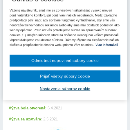
Výzva
Vážený návštevník, snažíme sa zo všetkých síl prinášať vysokú úroveň
používateľského komfortu pri používaní našich webstránok. Medzi základné
Register kľúčových slov
predpoklady patrí napr. aby správne fungovalo vyhľadávanie, aby sme vás
neobťažovali nevhodnou reklamou alebo aby sme mali dostatok podnetov, ako
web vylepšovať. Preto od Vás potrebujeme súhlas so spracovaním súborov
Výzva podporuje rozličné verejnoprospešné iniciatívy z oblasti
cookies, t. j. malých súborov, ktoré sa dočasne ukladajú vo vašom prehliadači.
športu, vzdelávania, či kultúry.
Vopred ďakujeme za udelenie súhlasu. Dáta využijeme na zlepšovanie našich
služieb a prispôsobenie obsahu webu priamo Vám na mieru.
Viac informácií
Oprávnené územie:
Trnavský kraj, Bratislavský kraj, Košický
kraj, Nitriansky kraj, Banskobystrický kraj, Žilinský kraj,
Prešovský kraj, Trenčiansky kraj
Odmietnut nepovinné súbory cookie
Oprávnení žiadatelia:
Akademický sektor, Mimovládne
organizácie, Samospráva
Prijať všetky súbory cookie
Výška dotácie:
max 1300 €
Nastavenia súborov cookie
Miera podpory:
100%
Výzva bola otvorená:
6.4.2021
Výzva sa uzatvára
: 2.5.2021