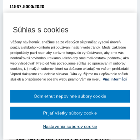
11567-5000/2020
Metodické usmernenie
Súhlas s cookies
Úradu pre verejné obstarávanie
Bratislava: 13.08.2020
Vážený návštevník, snažíme sa zo všetkých síl prinášať vysokú úroveň
používateľského komfortu pri používaní našich webstránok. Medzi základné
Elektronickou poštou zo dňa 13.07.2020 ste sa obrátili na Úrad pre
predpoklady patrí napr. aby správne fungovalo vyhľadávanie, aby sme vás
verejné obstarávanie (ďalej len „úrad“) so žiadosťou o usmernenie
neobťažovali nevhodnou reklamou alebo aby sme mali dostatok podnetov, ako
k aplikácii zákona č. 343/2015 Z.z. o verejnom obstarávaní a o
web vylepšovať. Preto od Vás potrebujeme súhlas so spracovaním súborov
cookies, t. j. malých súborov, ktoré sa dočasne ukladajú vo vašom prehliadači.
zmene a doplnení niektorých zákonov v znení neskorších
Vopred ďakujeme za udelenie súhlasu. Dáta využijeme na zlepšovanie našich
predpisov (ďalej len „zákon o verejnom obstarávaní“).
služieb a prispôsobenie obsahu webu priamo Vám na mieru.
Viac informácií
„Prosím o informáciu, či pri obstarávaní klimatizačných jednotiek
do kancelárskych priestorov pôjde o tovar alebo stavebné práce,
Odmietnut nepovinné súbory cookie
nakoľko po preštudovaní zákona č. 343/2015 Z.z. o verejnom
obstará
Prijať všetky súbory cookie
Pre zobrazenie článku nemáte dostatočné oprávnenia.
Nastavenia súborov cookie
Odomknite si prístup k odbornému obsahu na portáli.