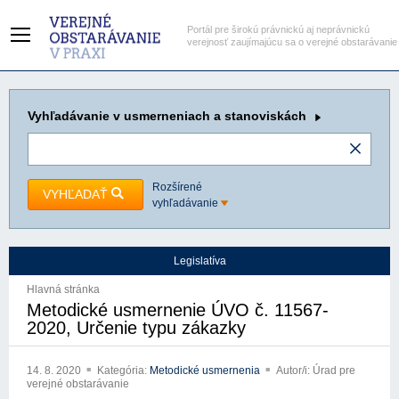
Portál pre širokú právnickú aj neprávnickú
verejnosť zaujímajúcu sa o verejné obstarávanie
Vyhľadávanie
v usmerneniach a stanoviskách
Rozšírené
VYHĽADAŤ
vyhľadávanie
Legislatíva
Hlavná stránka
Metodické usmernenie ÚVO č. 11567-
2020, Určenie typu zákazky
14. 8. 2020
Kategória:
Metodické usmernenia
Autor/i: Úrad pre
verejné obstarávanie