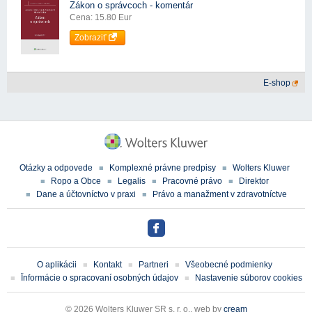
Zákon o správcoch - komentár
Cena: 15.80 Eur
Zobraziť
E-shop
Otázky a odpovede
Komplexné právne predpisy
Wolters Kluwer
Ropo a Obce
Legalis
Pracovné právo
Direktor
Dane a účtovníctvo v praxi
Právo a manažment v zdravotníctve
O aplikácii
Kontakt
Partneri
Všeobecné podmienky
Ïnformácie o spracovaní osobných údajov
Nastavenie súborov cookies
© 2026 Wolters Kluwer SR s. r. o., web by
cream