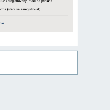
 už zaregistrovaný, stačí sa prihlásiť.
rma (stačí sa zaregistrovať).
nie