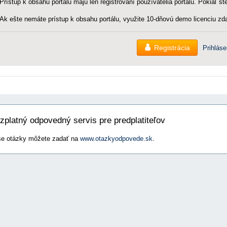
Prístup k obsahu portálu majú len registrovaní používatelia portálu. Pokiaľ ste
Ak ešte nemáte prístup k obsahu portálu, využite 10-dňovú demo licenciu zda
Registrácia
Prihláse
zplatný odpovedný servis pre predplatiteľov
e otázky môžete zadať na
www.otazkyodpovede.sk
.