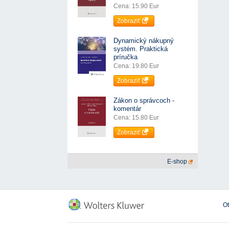
Cena: 15.90 Eur
Zobraziť
Dynamický nákupný
systém. Praktická
príručka
Cena: 19.80 Eur
Zobraziť
Zákon o správcoch -
komentár
Cena: 15.80 Eur
Zobraziť
E-shop
O