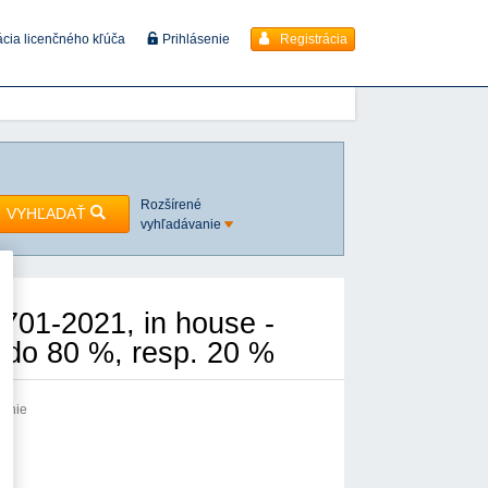
Registrácia
ácia licenčného kľúča
Prihlásenie
Rozšírené
VYHĽADAŤ
vyhľadávanie
701-2021, in house -
 do 80 %, resp. 20 %
vanie