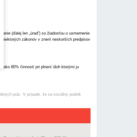
ávanie (ďalej len „úrad“) so žiadosťou o usmernenie
ní niektorých zákonov v znení neskorších predpisov
ako 80% činností pri plnení úloh ktorými ju
ebných prác. V prípade, že sa sociálny podnik