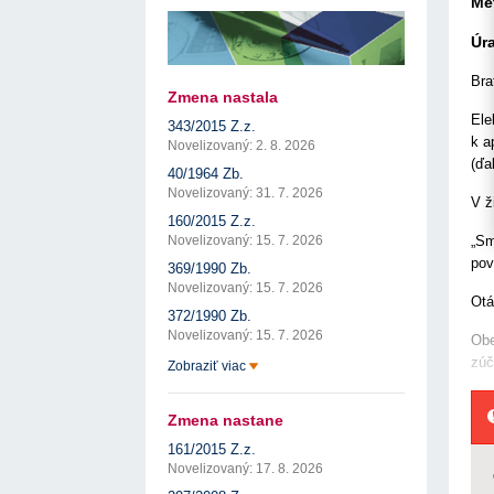
Me
17. 7. 2026
Úrad pre verejné obstarávanie
Výzva č. 3/2026: Podpo
prezentáciu kultúr...
ÚVO automatizuje zápis do Zoznamu
22. 1. 2026
hospodárskych subjektov
Úr
17. 7. 2026
Úrad pre verejné obstarávanie
Otvorenie výzvy na pred
pre spracovanie ...
Týždenný súhrn výstupov ÚVO za 27. týždeň
Bra
22. 1. 2026
17. 7. 2026
Úrad pre verejné obstarávanie
Zmena nastala
Výzva na poskytnutie s
Zelené obstarávanie naráža na bariéry aj obavy
Ele
343/2015 Z.z.
potenciálnych c...
8. 7. 2026
Úrad pre verejné obstarávanie
k a
14. 11. 2025
Novelizovaný: 2. 8. 2026
(ďa
Tretia výzva v Interre
40/1964 Zb.
regiónu oficiálne vyhlá..
Novelizovaný: 31. 7. 2026
2. 10. 2025
V ž
160/2015 Z.z.
„Sm
Novelizovaný: 15. 7. 2026
pov
369/1990 Zb.
Novelizovaný: 15. 7. 2026
Otá
372/1990 Zb.
Novelizovaný: 15. 7. 2026
Obe
zúč
Zobraziť viac
Zmena nastane
161/2015 Z.z.
Novelizovaný: 17. 8. 2026