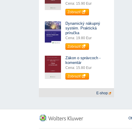
Cena: 15.90 Eur
Zobraziť
Dynamický nákupný
systém. Praktická
príručka
Cena: 19.80 Eur
Zobraziť
Zákon o správcoch -
komentár
Cena: 15.80 Eur
Zobraziť
E-shop
O