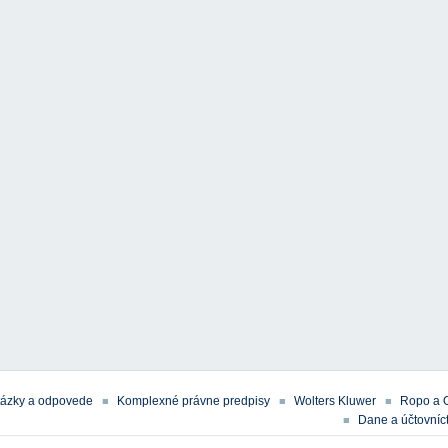
tázky a odpovede
Komplexné právne predpisy
Wolters Kluwer
Ropo a 
Dane a účtovníct