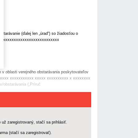
tarávanie (ďalej len „úrad“) so žiadosťou o
xxxxx xxxxxxxxxxxxxxxxxxxxxxxxxx
v oblasti verejného obstarávania poskytovateľov
xxxxx xxxxxxxxxxx xxxxx xxxxxxxxxx x xxxxxxxx
obstarávania („Príruč
 už zaregistrovaný, stačí sa prihlásiť.
rma (stačí sa zaregistrovať).