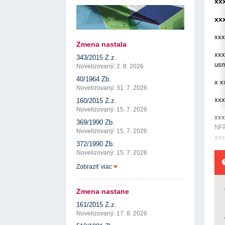
xx
17. 7. 2026
Úrad pre verejné obstarávanie
Výzva č. 3/2026: Podpo
prezentáciu kultúr...
Týždenný súhrn výstupov ÚVO za 27. týždeň
22. 1. 2026
17. 7. 2026
Úrad pre verejné obstarávanie
xx
Otvorenie výzvy na pred
Zelené obstarávanie naráža na bariéry aj obavy
pre spracovanie ...
8. 7. 2026
Úrad pre verejné obstarávanie
xxx
22. 1. 2026
Zmena nastala
Predseda ÚVO prehodnotil rozhodnutia týkajúce s
Výzva na poskytnutie s
konfliktu záujmov
xxx
343/2015 Z.z.
potenciálnych c...
8. 7. 2026
Úrad pre verejné obstarávanie
usm
14. 11. 2025
Novelizovaný: 2. 8. 2026
Tretia výzva v Interre
40/1964 Zb.
x x
regiónu oficiálne vyhlá..
Novelizovaný: 31. 7. 2026
2. 10. 2025
xxx
160/2015 Z.z.
Novelizovaný: 15. 7. 2026
xxx
369/1990 Zb.
NFP
Novelizovaný: 15. 7. 2026
xxx
372/1990 Zb.
Novelizovaný: 15. 7. 2026
Zobraziť viac
Zmena nastane
161/2015 Z.z.
Novelizovaný: 17. 8. 2026