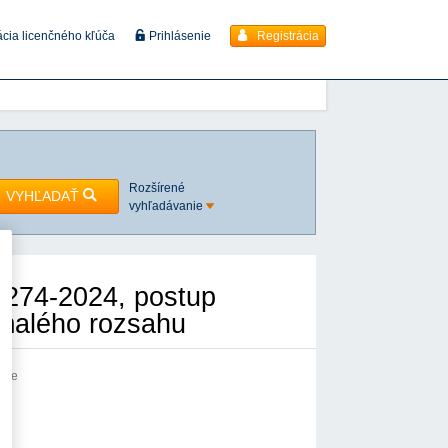
Registrácia
ácia licenčného kľúča
Prihlásenie
Rozšírené
VYHĽADAŤ
vyhľadávanie
2274-2024, postup
 malého rozsahu
anie