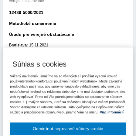
verejné obstarávanie
12489-5000/2021
Metodické usmernenie
Úradu pre verejné obstarávanie
Bratislava: 15.11.2021
Elektronickou poštou zo dňa 18.10.2021 ste sa obrátili na Úrad pre
verejné obstarávanie (ďalej len „úrad“) so žiadosťou o metodické
Súhlas s cookies
usmernenie k aplikácii zákona č. 343/2015 Z.z. o verejnom
obstarávaní a o zmene a doplnení niektorých zákonov v znení
Vážený návštevník, snažíme sa zo všetkých síl prinášať vysokú úroveň
neskorších predpisov (ďalej len „zákon o verejnom obstarávaní“).
používateľského komfortu pri používaní našich webstránok. Medzi základné
predpoklady patrí napr. aby správne fungovalo vyhľadávanie, aby sme vás
V žiadosti o metodické usmernenie uvádzate, cit.:
neobťažovali nevhodnou reklamou alebo aby sme mali dostatok podnetov, ako
web vylepšovať. Preto od Vás potrebujeme súhlas so spracovaním súborov
„Dobrý deň, mal by som otázku, bola na základe verejného
cookies, t. j. malých súborov, ktoré sa dočasne ukladajú vo vašom prehliadači.
obstarávania uzatvorená Zmluva o združenej dodávke elektriny,
Vopred ďakujeme za udelenie súhlasu. Dáta využijeme na zlepšovanie našich
služieb a prispôsobenie obsahu webu priamo Vám na mieru.
Viac informácií
distribúcii elektriny a prevzatí zodpovednosti za odchýlku na dobu
určitú na 4 roky od 1.1.2018 do 31.12.2021. Je možné predmetnú
zmluvu prolongovať bez opätovného verejného obstarávania alebo
Odmietnut nepovinné súbory cookie
nie? V zmluve sa nemá nič meniť, avšak špeciálne ustanovenie o