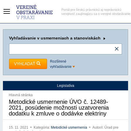
Portál pre širokú právnickú aj neprávnickú
verejnosť zaujímajúcu sa o verejné obstarávanie
Vyhľadávanie
v usmerneniach a stanoviskách
Rozšírené
VYHĽADAŤ
vyhľadávanie
Legislatíva
Hlavná stránka
Metodické usmernenie ÚVO č. 12489-
2021, posúdenie možnosti uzatvorenia
dodatku k zmluve o dodávke elektriny
15. 11. 2021
Kategória:
Metodické usmernenia
Autor/i: Úrad pre