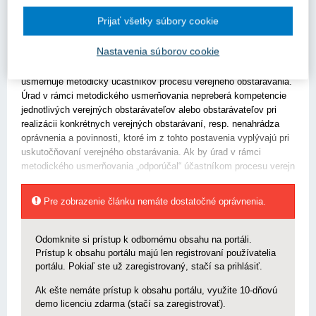
možnosti prolongácie sa tam tiež nenachádza.“
Prijať všetky súbory cookie
V predmetnej veci Vám poskytujeme nasledovné metodické
usmernenie.
Nastavenia súborov cookie
Podľa § 147 písm. h) zákona o verejnom obstarávaní úrad
usmerňuje metodicky účastníkov procesu verejného obstarávania.
Úrad v rámci metodického usmerňovania nepreberá kompetencie
jednotlivých verejných obstarávateľov alebo obstarávateľov pri
realizácii konkrétnych verejných obstarávaní, resp. nenahrádza
oprávnenia a povinnosti, ktoré im z tohto postavenia vyplývajú pri
uskutočňovaní verejného obstarávania. Ak by úrad v rámci
metodického usmerňovania „odporúčal“ účastníkom procesu verejn
Pre zobrazenie článku nemáte dostatočné oprávnenia.
Odomknite si prístup k odbornému obsahu na portáli.
Prístup k obsahu portálu majú len registrovaní používatelia
portálu. Pokiaľ ste už zaregistrovaný, stačí sa prihlásiť.
Ak ešte nemáte prístup k obsahu portálu, využite 10-dňovú
demo licenciu zdarma (stačí sa zaregistrovať).