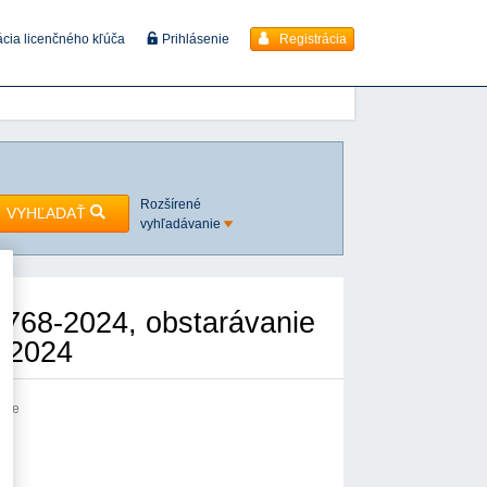
Registrácia
ácia licenčného kľúča
Prihlásenie
Rozšírené
VYHĽADAŤ
vyhľadávanie
768-2024, obstarávanie
8.2024
anie