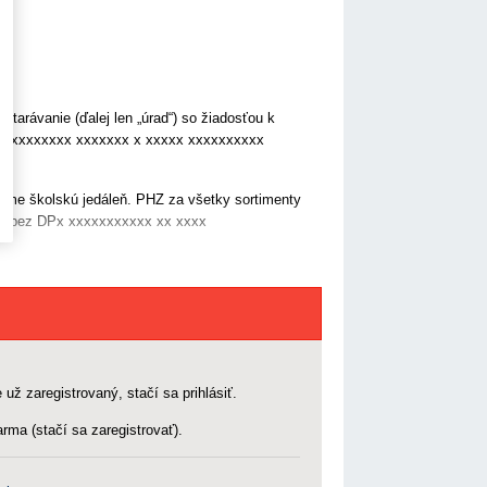
tarávanie (ďalej len „úrad“) so žiadosťou k
ní xxxxxxxxxx xxxxxxx x xxxxx xxxxxxxxxx
me školskú jedáleň. PHZ za všetky sortimenty
00 € bez DPx xxxxxxxxxxx xx xxxx
 už zaregistrovaný, stačí sa prihlásiť.
rma (stačí sa zaregistrovať).