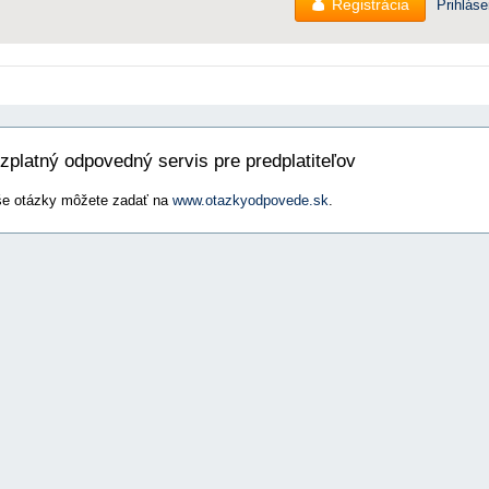
Registrácia
Prihláse
zplatný odpovedný servis pre predplatiteľov
e otázky môžete zadať na
www.otazkyodpovede.sk
.