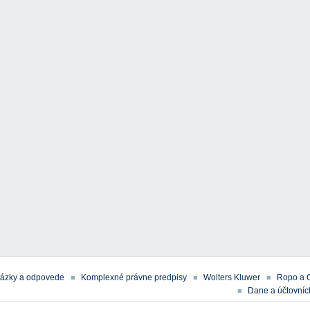
tázky a odpovede
Komplexné právne predpisy
Wolters Kluwer
Ropo a 
Dane a účtovníct