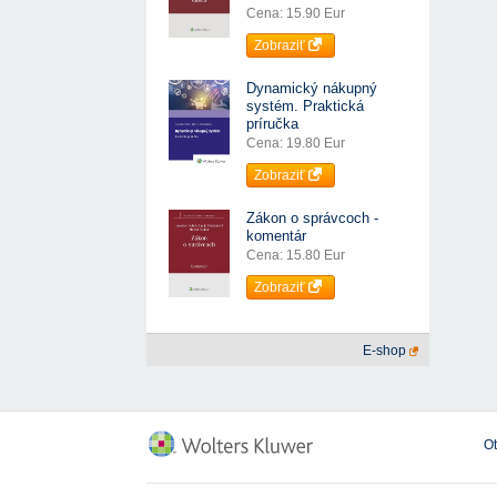
Cena: 15.90 Eur
Zobraziť
Dynamický nákupný
systém. Praktická
príručka
Cena: 19.80 Eur
Zobraziť
Zákon o správcoch -
komentár
Cena: 15.80 Eur
Zobraziť
E-shop
O