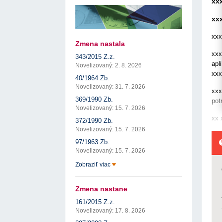
xx
17. 7. 2026
Úrad pre verejné obstarávanie
Výzva č. 3/2026: Podpo
prezentáciu kultúr...
ÚVO automatizuje zápis do Zoznamu
22. 1. 2026
hospodárskych subjektov
xx
17. 7. 2026
Úrad pre verejné obstarávanie
Otvorenie výzvy na pred
pre spracovanie ...
Týždenný súhrn výstupov ÚVO za 27. týždeň
xxx
22. 1. 2026
17. 7. 2026
Úrad pre verejné obstarávanie
Zmena nastala
Výzva na poskytnutie s
Zelené obstarávanie naráža na bariéry aj obavy
xxx
343/2015 Z.z.
potenciálnych c...
8. 7. 2026
Úrad pre verejné obstarávanie
apl
14. 11. 2025
Novelizovaný: 2. 8. 2026
xxx
Tretia výzva v Interre
40/1964 Zb.
regiónu oficiálne vyhlá..
Novelizovaný: 31. 7. 2026
2. 10. 2025
xxx
369/1990 Zb.
pot
Novelizovaný: 15. 7. 2026
xx 
372/1990 Zb.
Novelizovaný: 15. 7. 2026
97/1963 Zb.
Novelizovaný: 15. 7. 2026
Zobraziť viac
Zmena nastane
161/2015 Z.z.
Novelizovaný: 17. 8. 2026