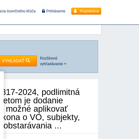
Registrácia
ácia licenčného kľúča
Prihlásenie
Rozšírené
VYHĽADAŤ
vyhľadávanie
817-2024, podlimitná
metom je dodanie
je možné aplikovať
ákona o VO, subjekty,
 obstarávania ...