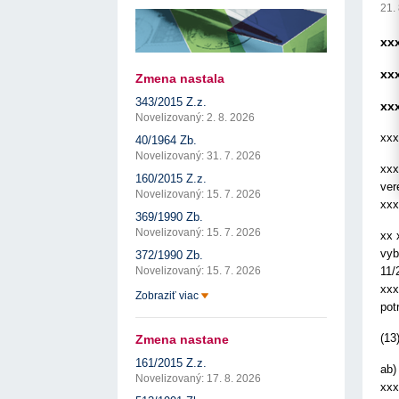
17. 7. 2026
Úrad pre verejné obstarávanie
Výzva č. 3/2026: Podpo
21.
prezentáciu kultúr...
ÚVO automatizuje zápis do Zoznamu
22. 1. 2026
hospodárskych subjektov
xx
17. 7. 2026
Úrad pre verejné obstarávanie
Otvorenie výzvy na pred
pre spracovanie ...
Týždenný súhrn výstupov ÚVO za 27. týždeň
22. 1. 2026
xx
17. 7. 2026
Úrad pre verejné obstarávanie
Zmena nastala
Výzva na poskytnutie s
Zelené obstarávanie naráža na bariéry aj obavy
343/2015 Z.z.
potenciálnych c...
xx
8. 7. 2026
Úrad pre verejné obstarávanie
14. 11. 2025
Novelizovaný: 2. 8. 2026
Tretia výzva v Interre
xxx
40/1964 Zb.
regiónu oficiálne vyhlá..
Novelizovaný: 31. 7. 2026
2. 10. 2025
xxx
160/2015 Z.z.
ver
Novelizovaný: 15. 7. 2026
xxx
369/1990 Zb.
Novelizovaný: 15. 7. 2026
xx 
vyb
372/1990 Zb.
11/
Novelizovaný: 15. 7. 2026
xxx
Zobraziť viac
pot
(13
Zmena nastane
161/2015 Z.z.
ab)
Novelizovaný: 17. 8. 2026
xxx