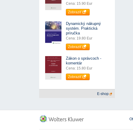
Cena: 15.90 Eur
Zobraziť
Dynamický nákupný
systém. Praktická
príručka
Cena: 19.80 Eur
Zobraziť
Zákon o správcoch -
komentár
Cena: 15.80 Eur
Zobraziť
E-shop
O