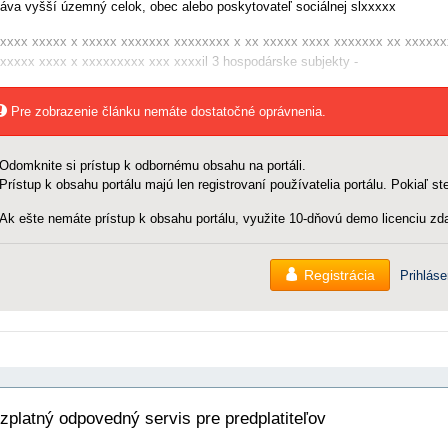
áva vyšší územný celok, obec alebo poskytovateľ sociálnej slxxxxx
xxxx xxxxx x xxxxx xxxxxxx xxxxxxxx x xx xxxxx xxxx xxxxxxx xx xxxxxx
xxxxx xxxx x xxxxxxxxx xxx xxxxil 3 hospodárske subjekty -
Pre zobrazenie článku nemáte dostatočné oprávnenia.
Odomknite si prístup k odbornému obsahu na portáli.
Prístup k obsahu portálu majú len registrovaní používatelia portálu. Pokiaľ ste
Ak ešte nemáte prístup k obsahu portálu, využite 10-dňovú demo licenciu zda
Registrácia
Prihláse
zplatný odpovedný servis pre predplatiteľov