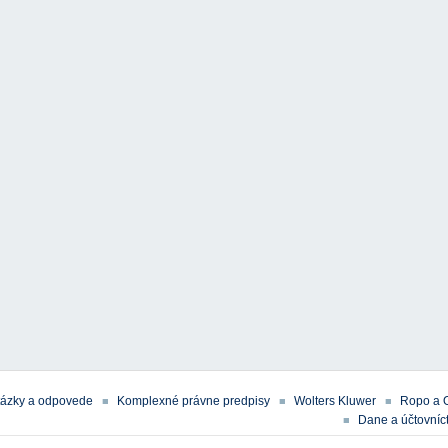
tázky a odpovede
Komplexné právne predpisy
Wolters Kluwer
Ropo a 
Dane a účtovníct