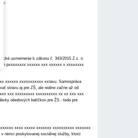
anie
dické usmernenie k zákonu č. 343/2015 Z.z. o
rších pxxxxxxxx xxxxxx xxx xxxxxx x xxxxxxxx
xxx xxxxxx xxxxxxxxxxx xxravu. Samospráva
ať stravu aj pre ZŠ, ale reálne začne až od
xxxx xxx xxxxxxxxx xxxxxxxxxx xx xx xxx xxx
vky obedových balíčkov pre ŽS - teda pre
xxxxxxx xxxx xxxxx xxxxxxx xxxxxxxxxx xxxxxxx
 rámci poskytovanej sociálnej služby, ktorú