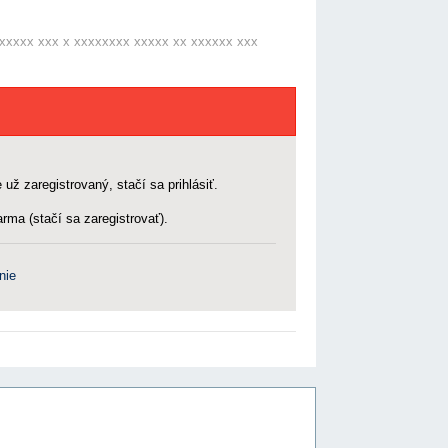
xxxxx xxx x xxxxxxxx xxxxx xx xxxxxx xxx
 už zaregistrovaný, stačí sa prihlásiť.
rma (stačí sa zaregistrovať).
nie