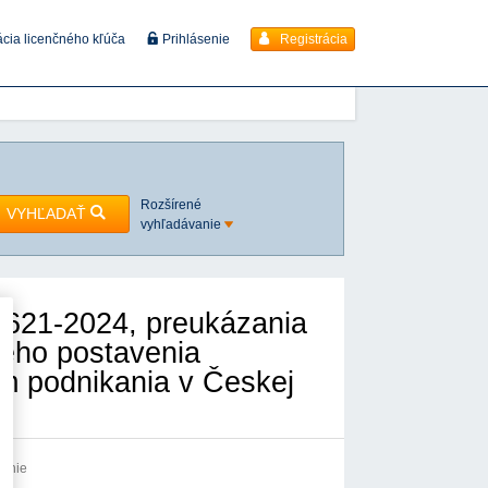
Registrácia
ácia licenčného kľúča
Prihlásenie
Rozšírené
VYHĽADAŤ
vyhľadávanie
621-2024, preukázania
ného postavenia
m podnikania v Českej
vanie