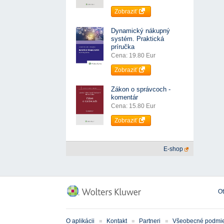
Zobraziť
Dynamický nákupný
systém. Praktická
príručka
Cena: 19.80 Eur
Zobraziť
Zákon o správcoch -
komentár
Cena: 15.80 Eur
Zobraziť
E-shop
O
O aplikácii
Kontakt
Partneri
Všeobecné podmi