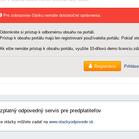
Pre zobrazenie článku nemáte dostatočné oprávnenia.
Odomknite si prístup k odbornému obsahu na portáli.
Prístup k obsahu portálu majú len registrovaní používatelia portálu. Pokiaľ ste
Ak ešte nemáte prístup k obsahu portálu, využite 10-dňovú demo licenciu zda
Registrácia
Prihláse
zplatný odpovedný servis pre predplatiteľov
e otázky môžete zadať na
www.otazkyodpovede.sk
.