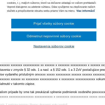
ra pre vybavenie knižníc a
cookies, t. j. malých súborov, ktoré sa dočasne ukladajú vo vašom prehliadači.
xxxxxxxxxxxxx
December 2024
Vopred ďakujeme za udelenie súhlasu. Dáta využijeme na zlepšovanie našich
November 2024
služieb a prispôsobenie obsahu webu priamo Vám na mieru.
Viac informácií
kladanie žiadostí o dotácie
Október 2024
xxxxxxx xxxxxxxxxx
September 2024
August 2024
xxx xxx xxxxxxx xxxxxxxxxxxx
a
Prijať všetky súbory cookie
lužieb pre zhotovenie analýzy
Júl 2024
Jún 2024
xxxxxxxx xxxxxxxxxx
Máj 2024
Apríl 2024
g Programe dunajského
Odmietnut nepovinné súbory cookie
xxxxxxxxxx xxxxxx xx xxx xxxxxxxxxx xxx xx xxrátili na Úrad pre verejné obs
.
Marec 2024
ikácii zákona č. 343/2015 Z.z. o verejnom obstarávaní a o zmene a doplne
Február 2024
Nastavenia súborov cookie
Január 2024
xxxxxx xxxxxx xxx xxxxxx x xxxxxxxx xxxxxxxxxxxxxx
2023
xxxxx xxxx xxxxxxxxx xxxxx xxxx xxxxxxx xxxxxx xx xx3/2015 Z.z. o verej
December 2023
onov (ďalej len „ZoV“), máme za to, že v prípade, ak sa o zákazku vo ver
November 2023
Október 2023
xxxxxx xxxxxxx xxxxxxxxxx xx xxxxxx x xxxxxxx xxxxxxxxxx x xxxxxx xx
September 2023
tavenia v zmysle § 32 ods. 1 a nasl. a § 152 ods. 1 a 3 ZoV postačujúce pre
ise vydaného príslušným orxxxxx xxxxx xxxxxxxxx xxxxxx xxxxxx xxxxxx
xxxxxx xxxxxx xx xxxxxxxx xxxxxxxxxxx x xxxxxxxx xxxxxxxxxxxx xokumen
iahnuté v takomto zápise.
ašom prípade by sme tak preukázali splnenie podmienok osobného poxxxxx
xxxxx xxxxxxxxxxxxxxx xxxxxxxxxxx x xxxxxxxx xxxxxxxxxxx xxxxx xxxx
ýpis 1 registra trestov členov dozornej rady spoloč