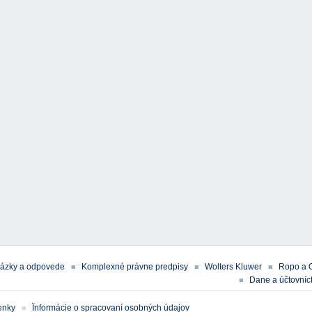
tázky a odpovede
Komplexné právne predpisy
Wolters Kluwer
Ropo a 
Dane a účtovníct
enky
Ïnformácie o spracovaní osobných údajov