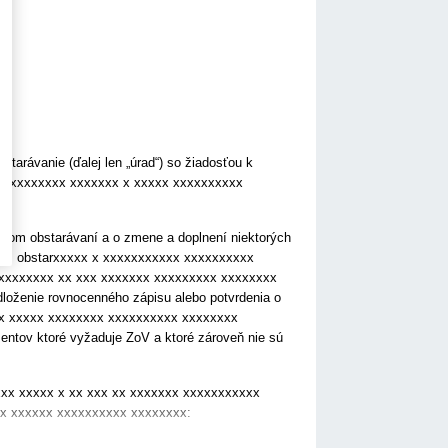
tarávanie (ďalej len „úrad“) so žiadosťou k
ní xxxxxxxxxx xxxxxxx x xxxxx xxxxxxxxxx
nom obstarávaní a o zmene a doplnení niektorých
ejnom obstarxxxxx x xxxxxxxxxxx xxxxxxxxxx
xxxxxxxx xx xxx xxxxxxx xxxxxxxxx xxxxxxxx
dloženie rovnocenného zápisu alebo potvrdenia o
xx xxxxx xxxxxxxx xxxxxxxxxx xxxxxxxx
tov ktoré vyžaduje ZoV a ktoré zároveň nie sú
xxx xxxxx x xx xxx xx xxxxxxx xxxxxxxxxxx
x xxxxxx xxxxxxxxxx xxxxxxxx: