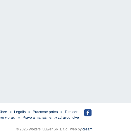
Obce
Legalis
Pracovné právo
Direktor
vo v praxi
Právo a manažment v zdravotníctve
© 2026 Wolters Kluwer SR s. r. o., web by
cream