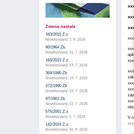
17. 7. 2026
Úrad pre verejné obstarávanie
Výzva č. 3/2026: Podpo
prezentáciu kultúr...
xx
Týždenný súhrn výstupov ÚVO za 27. týždeň
22. 1. 2026
17. 7. 2026
Úrad pre verejné obstarávanie
Otvorenie výzvy na pred
xx
Zelené obstarávanie naráža na bariéry aj obavy
pre spracovanie ...
8. 7. 2026
Úrad pre verejné obstarávanie
22. 1. 2026
Zmena nastala
xx
Predseda ÚVO prehodnotil rozhodnutia týkajúce s
Výzva na poskytnutie s
konfliktu záujmov
343/2015 Z.z.
potenciálnych c...
8. 7. 2026
Úrad pre verejné obstarávanie
xxx
14. 11. 2025
Novelizovaný: 2. 8. 2026
Tretia výzva v Interre
40/1964 Zb.
xxx
regiónu oficiálne vyhlá..
Novelizovaný: 31. 7. 2026
2. 10. 2025
apl
160/2015 Z.z.
xxx
Novelizovaný: 15. 7. 2026
xxx
369/1990 Zb.
zák
Novelizovaný: 15. 7. 2026
xxx
372/1990 Zb.
xxx
Novelizovaný: 15. 7. 2026
záp
97/1963 Zb.
xxx
Novelizovaný: 15. 7. 2026
obs
575/2001 Z.z.
Novelizovaný: 1. 7. 2026
V n
xxx
142/2024 Z.z.
Novelizovaný: 30. 6. 2026
- V