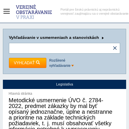
Portál pre širokú právnickú aj neprávnickú
verejnosť zaujímajúcu sa o verejné obstarávanie
Vyhľadávanie
v usmerneniach a stanoviskách
Rozšírené
VYHĽADAŤ
vyhľadávanie
Legislatíva
Hlavná stránka
Metodické usmernenie ÚVO č. 2784-
2022, predmet zákazky by mal byť
opísaný jednoznačne, úplne a nestranne
a prioritne na základe technických
požiadaviek, t. j. musí obsahovať všetky