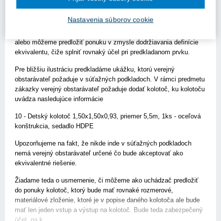
K jednotlivým prvkom uvedie len strohý popis a obrázok, pričom
Nastavenia súborov cookie
neuvádza žiadny iný bližší popis. V prípade predloženia ponuky
ako uchádzač musíme striktne dodržiavať vizuálne zobrazenie
alebo môžeme predložiť ponuku v zmysle dodržiavania definície
ekvivalentu, čiže splniť rovnaký účel pri predkladanom prvku.
Pre bližšiu ilustráciu predkladáme ukážku, ktorú verejný
obstarávateľ požaduje v súťažných podkladoch. V rámci predmetu
zákazky verejný obstarávateľ požaduje dodať kolotoč, ku kolotoču
uvádza nasledujúce informácie
10 - Detský kolotoč 1,50x1,50x0,93, priemer 5,5m, 1ks - oceľová
konštrukcia, sedadlo HDPE
Upozorňujeme na fakt, že nikde inde v súťažných podkladoch
nemá verejný obstarávateľ určené čo bude akceptovať ako
ekvivalentné riešenie.
Žiadame teda o usmernenie, či môžeme ako uchádzač predložiť
do ponuky kolotoč, ktorý bude mať rovnaké rozmerové,
materiálové zloženie, ktoré je v popise daného kolotoča ale bude
mať len jeden vstup a výstup na kolotoč. Bude teda zabezpečený
účel, na k