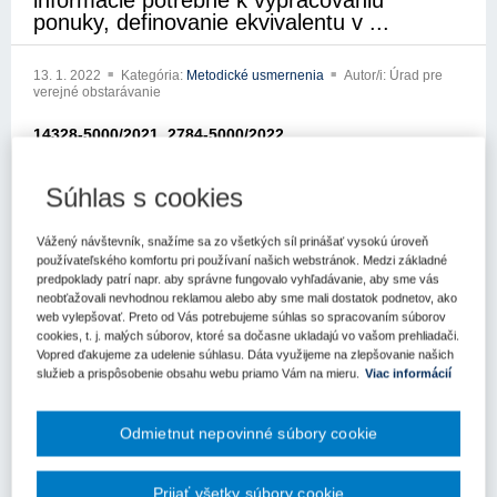
informácie potrebné k vypracovaniu
ponuky, definovanie ekvivalentu v ...
13. 1. 2022
Kategória:
Metodické usmernenia
Autor/i: Úrad pre
verejné obstarávanie
14328-5000/2021, 2784-5000/2022
Metodické usmernenie
Súhlas s cookies
Úradu pre verejné obstarávanie
Vážený návštevník, snažíme sa zo všetkých síl prinášať vysokú úroveň
Bratislava: 7.1.2022
používateľského komfortu pri používaní našich webstránok. Medzi základné
predpoklady patrí napr. aby správne fungovalo vyhľadávanie, aby sme vás
Dňa 9.12.2021 ste sa na nás obrátili so žiadosťou o metodické
neobťažovali nevhodnou reklamou alebo aby sme mali dostatok podnetov, ako
usmernenie k zákonu č. 343/2015 Z.z. o verejnom obstarávaní a o
web vylepšovať. Preto od Vás potrebujeme súhlas so spracovaním súborov
zmene a doplnení niektorých zákonov v znení neskorších
cookies, t. j. malých súborov, ktoré sa dočasne ukladajú vo vašom prehliadači.
Vopred ďakujeme za udelenie súhlasu. Dáta využijeme na zlepšovanie našich
predpisov (ďalej len „zákon o verejnom obstarávaní“).
služieb a prispôsobenie obsahu webu priamo Vám na mieru.
Viac informácií
Vo svojej žiadosti uvádzate, cit.: „Rada by som sa spýtala na
metodické usmernenie, resp. ako postupovať v prípade
Odmietnut nepovinné súbory cookie
vypracovania ponuky, ak verejný obstarávateľ na predmetnú
zákazku pripustí možnosť predloženia ekvivalentov napr. k prvkom
detského ihriska.
Prijať všetky súbory cookie