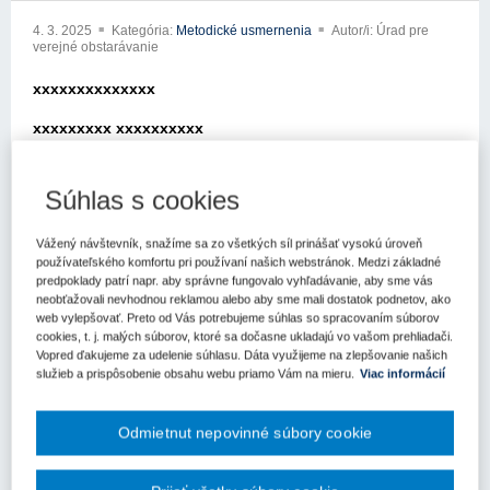
4. 3. 2025
Kategória:
Metodické usmernenia
Autor/i: Úrad pre
verejné obstarávanie
xxxxxxxxxxxxxx
xxxxxxxxx xxxxxxxxxx
xxxxx xxx xxxxxxx xxxxxxxxxxxx
Súhlas s cookies
xxxxxxxxxxx xxxxxxxxxx
xxx xxxxxxxxxx xxx xx xxxxxxxx xx xxxx xxx xxxxxxx
Vážený návštevník, snažíme sa zo všetkých síl prinášať vysokú úroveň
používateľského komfortu pri používaní našich webstránok. Medzi základné
obstarávanie (ďalej len „úrad“) so žiadosťou o metodické
predpoklady patrí napr. aby správne fungovalo vyhľadávanie, aby sme vás
usmernenie k aplikácii zákona č. 343/2015 Z.z. o verejnom
neobťažovali nevhodnou reklamou alebo aby sme mali dostatok podnetov, ako
obstarávaní a o zmene a doplnení nixxxxxxxx xxxxxxx x xxxxx
web vylepšovať. Preto od Vás potrebujeme súhlas so spracovaním súborov
xxxxxxxxxx xxxxxxxxx xxxxxx xxx xxxxxx x xxxxxxxx
cookies, t. j. malých súborov, ktoré sa dočasne ukladajú vo vašom prehliadači.
xxxxxxxxxxxxxx
Vopred ďakujeme za udelenie súhlasu. Dáta využijeme na zlepšovanie našich
služieb a prispôsobenie obsahu webu priamo Vám na mieru.
Viac informácií
x xxxxxxxx xxx xxxxxxx x xxxxxxxxx xxxxxxxxxx xx xxxx
xxxxnia postupu verejného obstarávania vo vzťahu k správnemu
Odmietnut nepovinné súbory cookie
stanoveniu predpokladanej hodnoty zákazky. Uvádzate, že ako
verejný obstarávateľ budete v xxxxxx xxxxxxxxxxxx xxxxx
xxxxxxxxx xxxxxxxxxxxx x xxxx xxxx xxxxxxxxxx xxxxxxxx