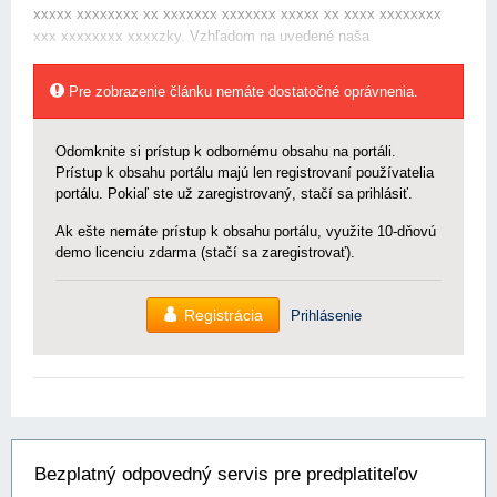
xxxxx xxxxxxxx xx xxxxxxx xxxxxxx xxxxx xx xxxx xxxxxxxx
xxx xxxxxxxx xxxxzky. Vzhľadom na uvedené naša
Pre zobrazenie článku nemáte dostatočné oprávnenia.
Odomknite si prístup k odbornému obsahu na portáli.
Prístup k obsahu portálu majú len registrovaní používatelia
portálu. Pokiaľ ste už zaregistrovaný, stačí sa prihlásiť.
Ak ešte nemáte prístup k obsahu portálu, využite 10-dňovú
demo licenciu zdarma (stačí sa zaregistrovať).
Registrácia
Prihlásenie
Bezplatný odpovedný servis pre predplatiteľov