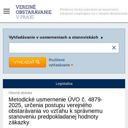
Portál pre širokú právnickú aj neprávnickú
verejnosť zaujímajúcu sa o verejné obstarávanie
Vyhľadávanie
v usmerneniach a stanoviskách
Rozšírené
VYHĽADAŤ
vyhľadávanie
Legislatíva
Hlavná stránka
Metodické usmernenie ÚVO č. 4879-
2025, určenia postupu verejného
obstarávania vo vzťahu k správnemu
stanoveniu predpokladanej hodnoty
zákazky