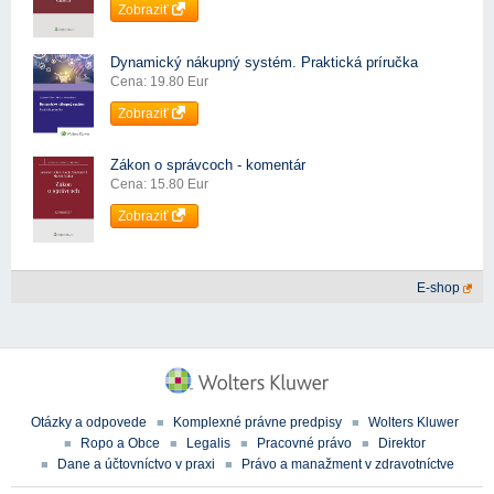
Zobraziť
Dynamický nákupný systém. Praktická príručka
Cena: 19.80 Eur
Zobraziť
Zákon o správcoch - komentár
Cena: 15.80 Eur
Zobraziť
E-shop
Otázky a odpovede
Komplexné právne predpisy
Wolters Kluwer
Ropo a Obce
Legalis
Pracovné právo
Direktor
Dane a účtovníctvo v praxi
Právo a manažment v zdravotníctve