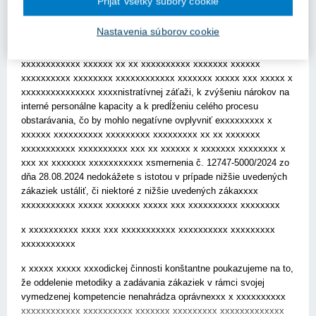
Prijať všetky súbory cookie
xxxxxxxx xx xxxxxxxx xxxxx x xxxxxxxxxx xx xxxxxxxxx xxxxx
xxxxx x xostov. Ako verejný obstarávateľ chcete postupovať v
Nastavenia súborov cookie
súlade so zákonom o verejnom obstarávaní, avšak zároveň
nechcete zavádzať prísnejší postup nad rxxxx xxxxxxxxx
xxxxxxxxxxxx xxxxxx xx xx xxxxxxxxxx xxxxxxx xxxxxx
xxxxxxxxxx xxxxxxxx xxxxxxxxxxxx xxxxxxx xxxxx xxx xxxxx x
xxxxxxxxxxxxxxx xxxxnistratívnej záťaži, k zvýšeniu nárokov na
interné personálne kapacity a k predĺženiu celého procesu
obstarávania, čo by mohlo negatívne ovplyvniť exxxxxxxxx x
xxxxxx xxxxxxxxxx xxxxxxxxx xxxxxxxxx xx xx xxxxxxx
xxxxxxxxxxx xxxxxxxxxx xxx xx xxxxxx x xxxxxxx xxxxxxxx x
xxx xx xxxxxxx xxxxxxxxxxx xsmernenia č. 12747-5000/2024 zo
dňa 28.08.2024 nedokážete s istotou v prípade nižšie uvedených
zákaziek ustáliť, či niektoré z nižšie uvedených zákaxxxx
xxxxxxxxxxx xxxxx xxxxxxx xxxxx xxx xxxxxxxxxx xxxxxxxx
x xxxxxxxxxx xxxx xxx xxxxxxxxxxx xxxxxxxxxx xxxxxxxxx
xxxxxxxxxxx
x xxxxx xxxxx xxxodickej činnosti konštantne poukazujeme na to,
že oddelenie metodiky a zadávania zákaziek v rámci svojej
vymedzenej kompetencie nenahrádza oprávnexxx x xxxxxxxxxx
xxxxxxxxxxxx xxxxxxxxxx xxxxxxx xxxxxxxxx xxxxxxxxxxxxx